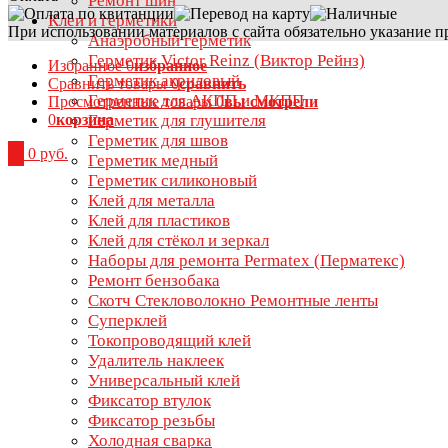
Ремонт шин
Клеи и герметики
При использовании материалов с сайта обязательно указание п
Анаэробный герметик
Герметик Victor Reinz (Виктор Рейнз)
Избранное
0
избранное
Герметик акриловый
Сравнить товары
0
сравнить
Герметик для АКПП и МКПП
Просмотренные товары
0
вы смотрели
0
корзина
Герметик для глушителя
Герметик для швов
0
0 руб.
Герметик медный
Герметик силиконовый
Клей для металла
Клей для пластиков
Клей для стёкол и зеркал
Наборы для ремонта Permatex (Перматекс)
Ремонт бензобака
Скотч Стекловолокно Ремонтные ленты
Суперклей
Токопроводящий клей
Удалитель наклеек
Универсальный клей
Фиксатор втулок
Фиксатор резьбы
Холодная сварка