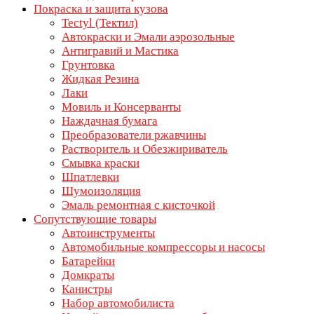
Покраска и защита кузова
Tectyl (Тектил)
Автокраски и Эмали аэрозольные
Антигравий и Мастика
Грунтовка
Жидкая Резина
Лаки
Мовиль и Консерванты
Наждачная бумага
Преобразователи ржавчины
Растворитель и Обезжириватель
Смывка краски
Шпатлевки
Шумоизоляция
Эмаль ремонтная с кисточкой
Сопутствующие товары
Автоинструменты
Автомобильные компрессоры и насосы
Батарейки
Домкраты
Канистры
Набор автомобилиста