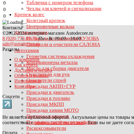
Таблички с номером телефона
0
Чехлы для ключей и сигнализации
0
Крепеж колес
0
Колесный крепеж
Центровочные кольца
Контакты
Автокосметика
©2012-2024 интернет-магазин Autodecore.ru
Полироли и очистители КУЗОВА
8 (928) 773-07-75
Пн—Вс 09:00—18:00
sale@autodecore.ru
Полироли и очистители САЛОНА
Разделы
Автохимия
Герметик системы охлаждения
О компании
Кондиционеры металла
Как купить
Масло для сборки двигателя
Доставка и оплата
Очистители для рук
Обмен и возврат
Очистители спрей
Информация
Присадки АКПП+ГУР
Контакты
Присадки в двигатель
Соцсети
Присадки в топливо
Присадки МКПП
Присадки химия МОТО
Притирка клапанов
Не является публичной офертой. Актуальные цены на товары м
Промывка системы охлаждения
соответствии с
официальной политикой
. Если вы не даете сог
Раскоксовыватели
Оплата