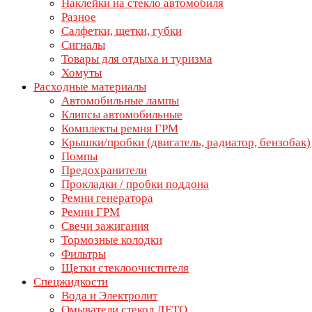
Наклейки на стекло автомобиля
Разное
Салфетки, щетки, губки
Сигналы
Товары для отдыха и туризма
Хомуты
Расходные материалы
Автомобильные лампы
Клипсы автомобильные
Комплекты ремня ГРМ
Крышки/пробки (двигатель, радиатор, бензобак)
Помпы
Предохранители
Прокладки / пробки поддона
Ремни генератора
Ремни ГРМ
Свечи зажигания
Тормозные колодки
Фильтры
Щетки стеклоочистителя
Спецжидкости
Вода и Электролит
Омыватели стекол ЛЕТО