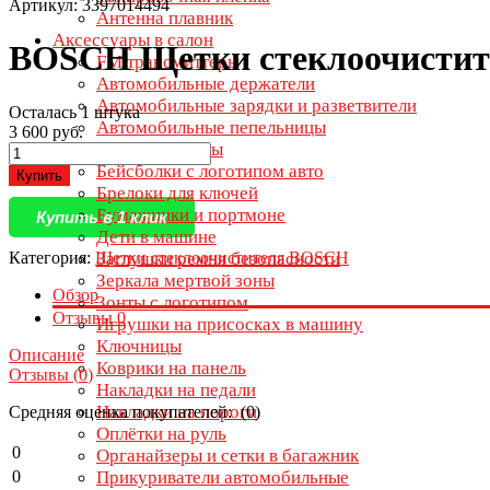
Артикул: 3397014494
Антенна плавник
Аксессуары в салон
BOSCH Щетки стеклоочистите
FM трансмиттеры
Автомобильные держатели
Автомобильные зарядки и разветвители
Осталась 1 штука
Автомобильные пепельницы
3 600 руб.
Ароматизаторы
Бейсболки с логотипом авто
Купить
Брелоки для ключей
Бумажники и портмоне
Купить в 1 клик
Дети в машине
Категория:
Щетки стеклоочистителя BOSCH
Заглушки ремня безопасности
Зеркала мертвой зоны
Обзор
Зонты с логотипом
Отзывы
0
Игрушки на присосках в машину
Ключницы
Описание
Коврики на панель
Отзывы (
0
)
Накладки на педали
Накладки на пороги
Средняя оценка покупателей: (0)
Оплётки на руль
0
Органайзеры и сетки в багажник
0
Прикуриватели автомобильные