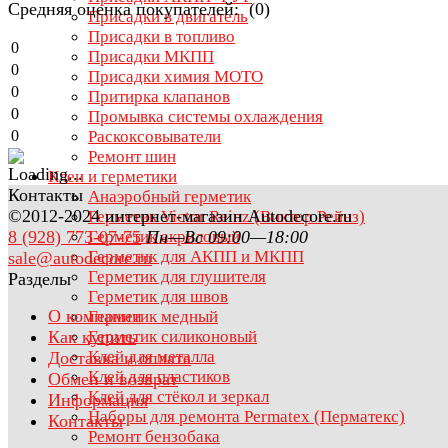
Средняя оценка покупателей: (0)
Присадки в двигатель
Присадки в топливо
0
Присадки МКПП
0
Присадки химия МОТО
0
Притирка клапанов
0
Промывка системы охлаждения
0
Раскоксовыватели
Ремонт шин
Клеи и герметики
Контакты
Анаэробный герметик
©2012-2024 интернет-магазин Autodecore.ru
Герметик Victor Reinz (Виктор Рейнз)
8 (928) 773-07-75
Пн—Вс 09:00—18:00
Герметик акриловый
Герметик для АКПП и МКПП
sale@autodecore.ru
Герметик для глушителя
Разделы
Герметик для швов
О компании
Герметик медный
Как купить
Герметик силиконовый
Клей для металла
Доставка и оплата
Клей для пластиков
Обмен и возврат
Клей для стёкол и зеркал
Информация
Наборы для ремонта Permatex (Перматекс)
Контакты
Ремонт бензобака