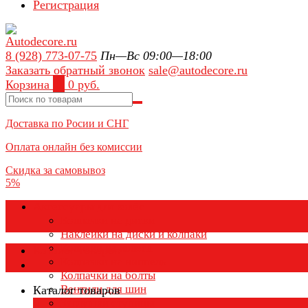
Регистрация
8 (928) 773-07-75
Пн—Вс 09:00—18:00
Заказать обратный звонок
sale@autodecore.ru
Корзина
0
0 руб.
Доставка по Росии и СНГ
Оплата онлайн без комиссии
Скидка за самовывоз
5%
Аксессуары для колёс
Колпачки на диски
Наклейки на диски и колпаки
Колпаки на колеса
Каталог товаров
Колпачки на ниппель
Колпачки на болты
Вентили для шин
Каталог товаров
Заглушки ступицы
×