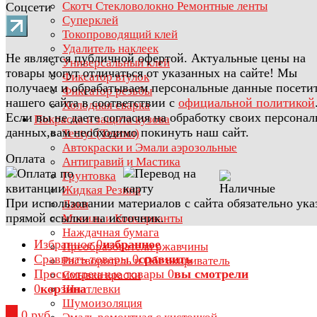
Скотч Стекловолокно Ремонтные ленты
Соцсети
Суперклей
Токопроводящий клей
Удалитель наклеек
Не является публичной офертой. Актуальные цены на
Универсальный клей
товары могут отличаться от указанных на сайте! Мы
Фиксатор втулок
получаем и обрабатываем персональные данные посети
Фиксатор резьбы
нашего сайта в соответствии с
официальной политикой
Холодная сварка
Если вы не даете согласия на обработку своих персона
Покраска и защита кузова
данных,вам необходимо покинуть наш сайт.
Tectyl (Тектил)
Автокраски и Эмали аэрозольные
Оплата
Антигравий и Мастика
Грунтовка
Жидкая Резина
При использовании материалов с сайта обязательно ука
Лаки
прямой ссылки на источник.
Мовиль и Консерванты
Наждачная бумага
Избранное
0
избранное
Преобразователи ржавчины
Сравнить товары
0
сравнить
Растворитель и Обезжириватель
Просмотренные товары
0
вы смотрели
Смывка краски
0
корзина
Шпатлевки
Шумоизоляция
0
0 руб.