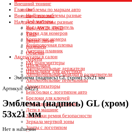
Внешний тюнинг
Главная
Эмблемы по маркам авто
Внешний тюнинг
Надписи эмблемы разные
Дефлекторы
Надписи эмблемы разные
Насадки на глушитель
4x4, AWD, 4WD
Рамки для номеров
TRD
Крепление номера
Звери, люди
Тонировочная пленка
Надписи
Антенна плавник
Объемы
Аксессуары в салон
Черепа
FM трансмиттеры
Шильдики
Автомобильные держатели
Шильдики для акустики
Автомобильные зарядки и разветвители
Эмблема (надпись) GL (хром) 53х21 мм
Автомобильные пепельницы
Ароматизаторы
Артикул: 04225
Бейсболки с логотипом авто
Брелоки для ключей
Эмблема (надпись) GL (хром)
Бумажники и портмоне
Дети в машине
53х21 мм
Заглушки ремня безопасности
Зеркала мертвой зоны
Зонты с логотипом
Нет в наличии