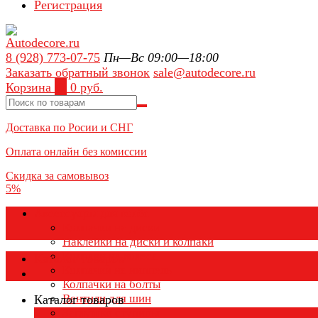
Регистрация
8 (928) 773-07-75
Пн—Вс 09:00—18:00
Заказать обратный звонок
sale@autodecore.ru
Корзина
0
0 руб.
Доставка по Росии и СНГ
Оплата онлайн без комиссии
Скидка за самовывоз
5%
Аксессуары для колёс
Колпачки на диски
Наклейки на диски и колпаки
Колпаки на колеса
Каталог товаров
Колпачки на ниппель
Колпачки на болты
Вентили для шин
Каталог товаров
Заглушки ступицы
×