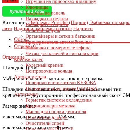
Купить
Игрушки на присосках в машину
Ключницы
Купить в 1 клик
Коврики на панель
Накладки на педали
Категории:
Эмблемы Porsche (Порше)
Эмблемы по марк
Накладки на пороги
авто
Надписи эмблемы разные
Надписи
Оплётки на руль
Органайзеры и сетки в багажник
Обзор
Прикуриватели автомобильные
Отзывы
0
Таблички с номером телефона
Чехлы для ключей и сигнализации
Описание
Крепеж колес
Колесный крепеж
Шильдик Turbo.
Центровочные кольца
Автокосметика
Материал изделия – металл, покрыт хромом.
Полироли и очистители КУЗОВА
Полироли и очистители САЛОНА
Шильдик самоклеящийся, имеет универсальный тип
Автохимия
крепления – двусторонний профессиональный скотч 3М
Герметик системы охлаждения
Размер значка:
Кондиционеры металла
Масло для сборки двигателя
максимальная ширина – 128 мм,
Очистители для рук
Очистители спрей
максимальная высота - 30 мм,
Присадки АКПП+ГУР