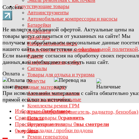
Эмаль ремонтная с кисточкой
Сопутствующие товары
Соцсети
Автоинструменты
Автомобильные компрессоры и насосы
Батарейки
Не является публичной офертой. Актуальные цены на
Домкраты
товары могут отличаться от указанных на сайте! Мы
Канистры
получаем и обрабатываем персональные данные посети
Набор автомобилиста
нашего сайта в соответствии с
официальной политикой
Наклейки на стекло автомобиля
Если вы не даете согласия на обработку своих персона
Разное
данных,вам необходимо покинуть наш сайт.
Салфетки, щетки, губки
Сигналы
Оплата
Товары для отдыха и туризма
Хомуты
Расходные материалы
При использовании материалов с сайта обязательно ука
Автомобильные лампы
прямой ссылки на источник.
Клипсы автомобильные
Комплекты ремня ГРМ
Избранное
0
избранное
Крышки/пробки (двигатель, радиатор, бензобак)
Сравнить товары
0
сравнить
Помпы
Просмотренные товары
0
вы смотрели
Предохранители
0
корзина
Прокладки / пробки поддона
Ремни генератора