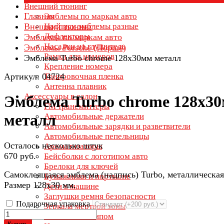
Внешний тюнинг
Главная
Эмблемы по маркам авто
Внешний тюнинг
Надписи эмблемы разные
Дефлекторы
Эмблемы по маркам авто
Насадки на глушитель
Эмблемы Porsche (Порше)
Рамки для номеров
Эмблема Turbo chrome 128х30мм металл
Крепление номера
Артикул: 04724
Тонировочная пленка
Антенна плавник
Аксессуары в салон
Эмблема Turbo chrome 128х3
FM трансмиттеры
металл
Автомобильные держатели
Автомобильные зарядки и разветвители
Автомобильные пепельницы
Осталось несколько штук
Ароматизаторы
670 руб.
Бейсболки с логотипом авто
Брелоки для ключей
Самоклеящаяся эмблема (надпись) Turbo, металлическая
Бумажники и портмоне
Размер 128х30 мм.
Дети в машине
Заглушки ремня безопасности
Подарочная упаковка
Зеркала мертвой зоны
Зонты с логотипом