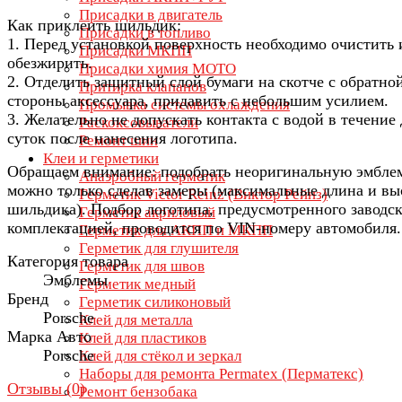
Присадки в двигатель
Как приклеить шильдик:
Присадки в топливо
1. Перед установкой поверхность необходимо очистить 
Присадки МКПП
обезжирить.
Присадки химия МОТО
2. Отделить защитный слой бумаги на скотче с обратно
Притирка клапанов
стороны аксессуара, придавить с небольшим усилием.
Промывка системы охлаждения
3. Желательно не допускать контакта с водой в течение
Раскоксовыватели
суток после нанесения логотипа.
Ремонт шин
Клеи и герметики
Обращаем внимание: подобрать неоригинальную эмбле
Анаэробный герметик
можно только сделав замеры (максимальные длина и вы
Герметик Victor Reinz (Виктор Рейнз)
шильдика). Подбор логотипа, предусмотренного заводс
Герметик акриловый
комплектацией, проводится по VIN-номеру автомобиля.
Герметик для АКПП и МКПП
Герметик для глушителя
Категория товара
Герметик для швов
Эмблемы
Герметик медный
Бренд
Герметик силиконовый
Porsche
Клей для металла
Марка Авто
Клей для пластиков
Porsche
Клей для стёкол и зеркал
Наборы для ремонта Permatex (Перматекс)
Отзывы (
0
)
Ремонт бензобака