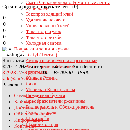
Скотч Стекловолокно Ремонтные ленты
Средняя оценка покупателей: (0)
Суперклей
Токопроводящий клей
0
Удалитель наклеек
0
Универсальный клей
0
Фиксатор втулок
0
Фиксатор резьбы
Холодная сварка
0
Покраска и защита кузова
Tectyl (Тектил)
Контакты
Автокраски и Эмали аэрозольные
©2012-2024 интернет-магазин Autodecore.ru
Антигравий и Мастика
Грунтовка
8 (928) 773-07-75
Пн—Вс 09:00—18:00
Жидкая Резина
sale@autodecore.ru
Лаки
Разделы
Мовиль и Консерванты
О компании
Наждачная бумага
Преобразователи ржавчины
Как купить
Растворитель и Обезжириватель
Доставка и оплата
Смывка краски
Обмен и возврат
Шпатлевки
Информация
Шумоизоляция
Контакты