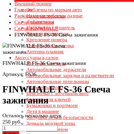
Внешний тюнинг
Главная
Эмблемы по маркам авто
Расходные материалы
Надписи эмблемы разные
Дефлекторы
Свечи зажигания
Насадки на глушитель
Свечи FINWHALE
Рамки для номеров
FINWHALE FS-36 Свеча зажигания
Крепление номера
Тонировочная пленка
Антенна плавник
Аксессуары в салон
FINWHALE FS-36 Свеча зажигания
FM трансмиттеры
Автомобильные держатели
Артикул: FS36
Автомобильные зарядки и разветвители
Автомобильные пепельницы
FINWHALE FS-36 Свеча
Ароматизаторы
Бейсболки с логотипом авто
зажигания
Брелоки для ключей
Бумажники и портмоне
Дети в машине
Осталось несколько штук
Заглушки ремня безопасности
250 руб.
Зеркала мертвой зоны
Зонты с логотипом