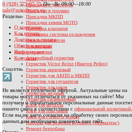
8 (928) 773-07-75
Пн—Вс 09:00—18:00
Присадки в двигатель
sale@autodecore.ru
Присадки в топливо
Разделы
Присадки МКПП
Присадки химия МОТО
О компании
Притирка клапанов
Как купить
Промывка системы охлаждения
Доставка и оплата
Раскоксовыватели
Обмен и возврат
Ремонт шин
Информация
Клеи и герметики
Контакты
Анаэробный герметик
Герметик Victor Reinz (Виктор Рейнз)
Соцсети
Герметик акриловый
Герметик для АКПП и МКПП
Герметик для глушителя
Герметик для швов
Не является публичной офертой. Актуальные цены на
Герметик медный
товары могут отличаться от указанных на сайте! Мы
Герметик силиконовый
получаем и обрабатываем персональные данные посети
Клей для металла
нашего сайта в соответствии с
официальной политикой
Клей для пластиков
Если вы не даете согласия на обработку своих персона
Клей для стёкол и зеркал
данных,вам необходимо покинуть наш сайт.
Наборы для ремонта Permatex (Перматекс)
Ремонт бензобака
Оплата