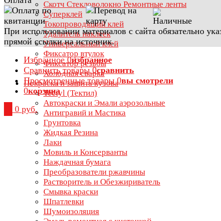
Скотч Стекловолокно Ремонтные ленты
Суперклей
Токопроводящий клей
При использовании материалов с сайта обязательно ука
Удалитель наклеек
прямой ссылки на источник.
Универсальный клей
Фиксатор втулок
Избранное
0
избранное
Фиксатор резьбы
Сравнить товары
0
сравнить
Холодная сварка
Просмотренные товары
0
вы смотрели
Покраска и защита кузова
0
корзина
Tectyl (Тектил)
Автокраски и Эмали аэрозольные
0
0 руб.
Антигравий и Мастика
Грунтовка
Жидкая Резина
Лаки
Мовиль и Консерванты
Наждачная бумага
Преобразователи ржавчины
Растворитель и Обезжириватель
Смывка краски
Шпатлевки
Шумоизоляция