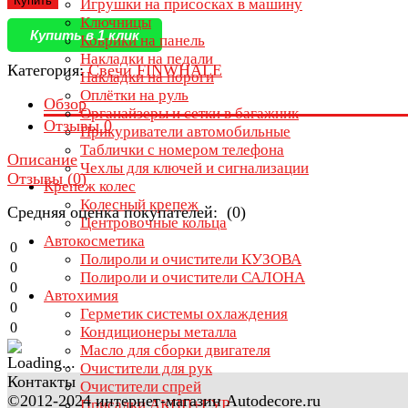
Купить
Игрушки на присосках в машину
Ключницы
Купить в 1 клик
Коврики на панель
Накладки на педали
Категория:
Свечи FINWHALE
Накладки на пороги
Оплётки на руль
Обзор
Органайзеры и сетки в багажник
Отзывы
0
Прикуриватели автомобильные
Таблички с номером телефона
Описание
Чехлы для ключей и сигнализации
Отзывы (
0
)
Крепеж колес
Колесный крепеж
Средняя оценка покупателей: (0)
Центровочные кольца
Автокосметика
0
Полироли и очистители КУЗОВА
0
Полироли и очистители САЛОНА
0
Автохимия
0
Герметик системы охлаждения
0
Кондиционеры металла
Масло для сборки двигателя
Очистители для рук
Контакты
Очистители спрей
©2012-2024 интернет-магазин Autodecore.ru
Присадки АКПП+ГУР