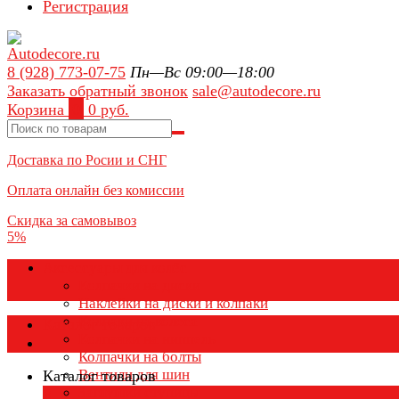
Регистрация
8 (928) 773-07-75
Пн—Вс 09:00—18:00
Заказать обратный звонок
sale@autodecore.ru
Корзина
0
0 руб.
Доставка по Росии и СНГ
Оплата онлайн без комиссии
Скидка за самовывоз
5%
Аксессуары для колёс
Колпачки на диски
Наклейки на диски и колпаки
Колпаки на колеса
Каталог товаров
Колпачки на ниппель
Колпачки на болты
Вентили для шин
Каталог товаров
Заглушки ступицы
×