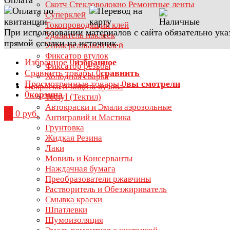
Скотч Стекловолокно Ремонтные ленты
Суперклей
Токопроводящий клей
При использовании материалов с сайта обязательно ука
Удалитель наклеек
прямой ссылки на источник.
Универсальный клей
Фиксатор втулок
Избранное
0
избранное
Фиксатор резьбы
Сравнить товары
0
сравнить
Холодная сварка
Просмотренные товары
0
вы смотрели
Покраска и защита кузова
0
корзина
Tectyl (Тектил)
Автокраски и Эмали аэрозольные
0
0 руб.
Антигравий и Мастика
Грунтовка
Жидкая Резина
Лаки
Мовиль и Консерванты
Наждачная бумага
Преобразователи ржавчины
Растворитель и Обезжириватель
Смывка краски
Шпатлевки
Шумоизоляция