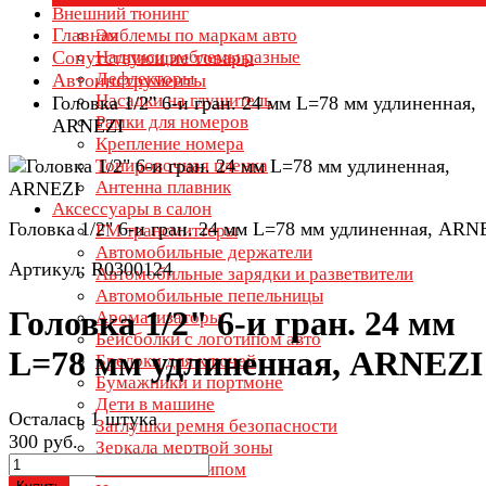
Внешний тюнинг
Главная
Эмблемы по маркам авто
Сопутствующие товары
Надписи эмблемы разные
Дефлекторы
Автоинструменты
Насадки на глушитель
Головка 1/2" 6-и гран. 24 мм L=78 мм удлиненная,
Рамки для номеров
ARNEZI
Крепление номера
Тонировочная пленка
Антенна плавник
Аксессуары в салон
Головка 1/2" 6-и гран. 24 мм L=78 мм удлиненная, ARN
FM трансмиттеры
Автомобильные держатели
Артикул: R0300124
Автомобильные зарядки и разветвители
Автомобильные пепельницы
Головка 1/2" 6-и гран. 24 мм
Ароматизаторы
Бейсболки с логотипом авто
L=78 мм удлиненная, ARNEZI
Брелоки для ключей
Бумажники и портмоне
Дети в машине
Осталась 1 штука
Заглушки ремня безопасности
300 руб.
Зеркала мертвой зоны
Зонты с логотипом