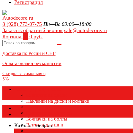
Регистрация
8 (928) 773-07-75
Пн—Вс 09:00—18:00
Заказать обратный звонок
sale@autodecore.ru
Корзина
0
0 руб.
Доставка по Росии и СНГ
Оплата онлайн без комиссии
Скидка за самовывоз
5%
Аксессуары для колёс
Колпачки на диски
Наклейки на диски и колпаки
Колпаки на колеса
Каталог товаров
Колпачки на ниппель
Колпачки на болты
Вентили для шин
Каталог товаров
Заглушки ступицы
×