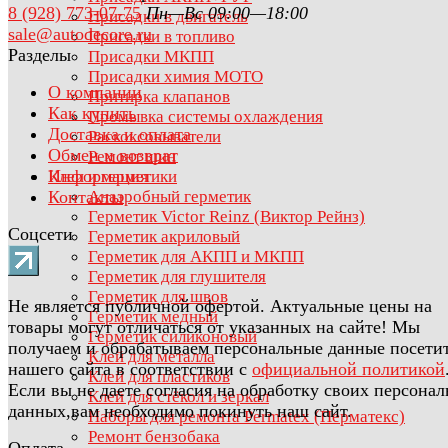
8 (928) 773-07-75
Пн—Вс 09:00—18:00
Присадки в двигатель
sale@autodecore.ru
Присадки в топливо
Разделы
Присадки МКПП
Присадки химия МОТО
О компании
Притирка клапанов
Как купить
Промывка системы охлаждения
Доставка и оплата
Раскоксовыватели
Обмен и возврат
Ремонт шин
Информация
Клеи и герметики
Контакты
Анаэробный герметик
Герметик Victor Reinz (Виктор Рейнз)
Соцсети
Герметик акриловый
Герметик для АКПП и МКПП
Герметик для глушителя
Герметик для швов
Не является публичной офертой. Актуальные цены на
Герметик медный
товары могут отличаться от указанных на сайте! Мы
Герметик силиконовый
получаем и обрабатываем персональные данные посети
Клей для металла
нашего сайта в соответствии с
официальной политикой
Клей для пластиков
Если вы не даете согласия на обработку своих персона
Клей для стёкол и зеркал
данных,вам необходимо покинуть наш сайт.
Наборы для ремонта Permatex (Перматекс)
Ремонт бензобака
Оплата