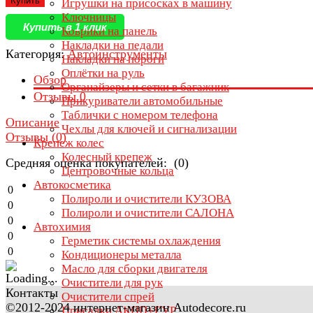
Купить
Игрушки на присосках в машину
Ключницы
Купить в 1 клик
Коврики на панель
Накладки на педали
Категория:
Автоинструменты
Накладки на пороги
Оплётки на руль
Обзор
Органайзеры и сетки в багажник
Отзывы
0
Прикуриватели автомобильные
Таблички с номером телефона
Описание
Чехлы для ключей и сигнализации
Отзывы (
0
)
Крепеж колес
Колесный крепеж
Средняя оценка покупателей: (0)
Центровочные кольца
Автокосметика
0
Полироли и очистители КУЗОВА
0
Полироли и очистители САЛОНА
0
Автохимия
0
Герметик системы охлаждения
0
Кондиционеры металла
Масло для сборки двигателя
Очистители для рук
Контакты
Очистители спрей
©2012-2024 интернет-магазин Autodecore.ru
Присадки АКПП+ГУР