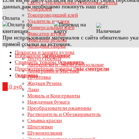
Скотч Стекловолокно Ремонтные ленты
данных,вам необходимо покинуть наш сайт.
Суперклей
Токопроводящий клей
Оплата
Удалитель наклеек
Универсальный клей
Фиксатор втулок
При использовании материалов с сайта обязательно ука
Фиксатор резьбы
прямой ссылки на источник.
Холодная сварка
Покраска и защита кузова
Избранное
0
избранное
Tectyl (Тектил)
Сравнить товары
0
сравнить
Автокраски и Эмали аэрозольные
Просмотренные товары
0
вы смотрели
Антигравий и Мастика
0
корзина
Грунтовка
Жидкая Резина
0
0 руб.
Лаки
Мовиль и Консерванты
Наждачная бумага
Преобразователи ржавчины
Растворитель и Обезжириватель
Смывка краски
Шпатлевки
Шумоизоляция