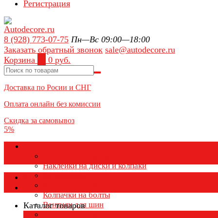
Регистрация
8 (928) 773-07-75
Пн—Вс 09:00—18:00
Заказать обратный звонок
sale@autodecore.ru
Корзина
0
0 руб.
Доставка по Росии и СНГ
Оплата онлайн без комиссии
Скидка за самовывоз
5%
Аксессуары для колёс
Колпачки на диски
Наклейки на диски и колпаки
Колпаки на колеса
Каталог товаров
Колпачки на ниппель
Колпачки на болты
Вентили для шин
Каталог товаров
Заглушки ступицы
×