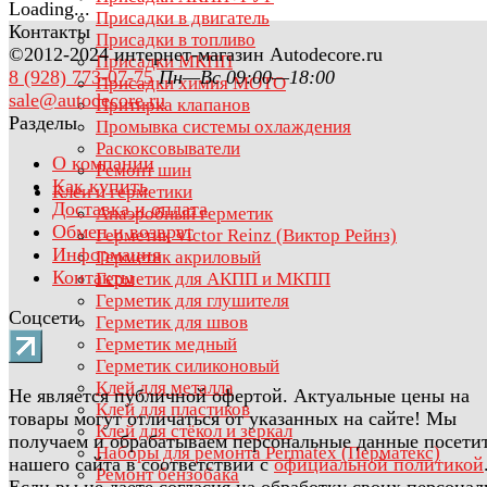
Присадки в двигатель
Контакты
Присадки в топливо
©2012-2024 интернет-магазин Autodecore.ru
Присадки МКПП
8 (928) 773-07-75
Пн—Вс 09:00—18:00
Присадки химия МОТО
sale@autodecore.ru
Притирка клапанов
Разделы
Промывка системы охлаждения
Раскоксовыватели
О компании
Ремонт шин
Как купить
Клеи и герметики
Доставка и оплата
Анаэробный герметик
Обмен и возврат
Герметик Victor Reinz (Виктор Рейнз)
Информация
Герметик акриловый
Контакты
Герметик для АКПП и МКПП
Герметик для глушителя
Соцсети
Герметик для швов
Герметик медный
Герметик силиконовый
Клей для металла
Не является публичной офертой. Актуальные цены на
Клей для пластиков
товары могут отличаться от указанных на сайте! Мы
Клей для стёкол и зеркал
получаем и обрабатываем персональные данные посети
Наборы для ремонта Permatex (Перматекс)
нашего сайта в соответствии с
официальной политикой
Ремонт бензобака
Если вы не даете согласия на обработку своих персона