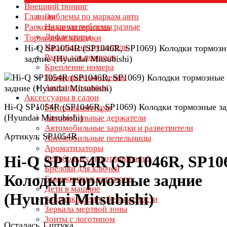
Внешний тюнинг
Главная
Эмблемы по маркам авто
Расходные материалы
Надписи эмблемы разные
Дефлекторы
Тормозные колодки
Насадки на глушитель
Hi-Q SP1054R (SP1046R, SP1069) Колодки тормоз
Рамки для номеров
задние (Hyundai Mitsubishi)
Крепление номера
Тонировочная пленка
Антенна плавник
Аксессуары в салон
Hi-Q SP1054R (SP1046R, SP1069) Колодки тормозные з
FM трансмиттеры
(Hyundai Mitsubishi)
Автомобильные держатели
Автомобильные зарядки и разветвители
Артикул: SP1054R
Автомобильные пепельницы
Ароматизаторы
Hi-Q SP1054R (SP1046R, SP10
Бейсболки с логотипом авто
Брелоки для ключей
Колодки тормозные задние
Бумажники и портмоне
Дети в машине
(Hyundai Mitsubishi)
Заглушки ремня безопасности
Зеркала мертвой зоны
Зонты с логотипом
Осталась 1 штука