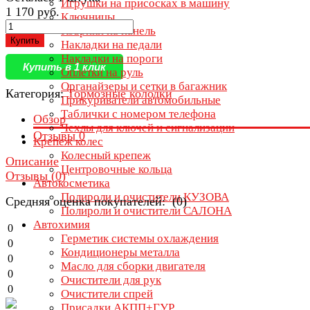
Игрушки на присосках в машину
1 170 руб.
Ключницы
Коврики на панель
Купить
Накладки на педали
Накладки на пороги
Купить в 1 клик
Оплётки на руль
Органайзеры и сетки в багажник
Категория:
Тормозные колодки
Прикуриватели автомобильные
Таблички с номером телефона
Обзор
Чехлы для ключей и сигнализации
Отзывы
0
Крепеж колес
Колесный крепеж
Описание
Центровочные кольца
Отзывы (
0
)
Автокосметика
Полироли и очистители КУЗОВА
Средняя оценка покупателей: (0)
Полироли и очистители САЛОНА
Автохимия
0
Герметик системы охлаждения
0
Кондиционеры металла
0
Масло для сборки двигателя
0
Очистители для рук
0
Очистители спрей
Присадки АКПП+ГУР