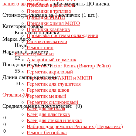
вашего автомобиля,
либо замерить ЦО диска.
Присадки в двигатель
Присадки в топливо
Стоимость указана за 1 колпачок (1 шт.).
Присадки МКПП
Присадки химия МОТО
Категория товара
Притирка клапанов
Колпачки на диски
Промывка системы охлаждения
Марка Авто
Раскоксовыватели
Haval
Ремонт шин
Наружный диаметр
Клеи и герметики
62
Анаэробный герметик
Посадочный диаметр
Герметик Victor Reinz (Виктор Рейнз)
55
Герметик акриловый
Длина лапок крепления
Герметик для АКПП и МКПП
10
Герметик для глушителя
Герметик для швов
Отзывы (
0
)
Герметик медный
Герметик силиконовый
Средняя оценка покупателей: (0)
Клей для металла
Клей для пластиков
0
Клей для стёкол и зеркал
0
Наборы для ремонта Permatex (Перматекс)
0
Ремонт бензобака