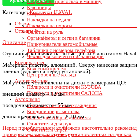
Купить в 1 клик
Игрушки на присосках в машину
Ключницы
Категория:
Колпачки HAVAL
Коврики на панель
Накладки на педали
Обзор
Накладки на пороги
Отзывы
0
Оплётки на руль
Органайзеры и сетки в багажник
Описание
Прикуриватели автомобильные
Таблички с номером телефона
Ступичные колпачки на литые диски с логотипом Haval
Чехлы для ключей и сигнализации
Крепеж колес
Материал: пластик, алюминий. Сверху нанесена защитн
Колесный крепеж
пленка (удаляется перед установкой).
Центровочные кольца
Автокосметика
Могут быть установлены на диски с размерами ЦО:
Полироли и очистители КУЗОВА
Полироли и очистители САЛОНА
внешний диаметр – 62 мм
Автохимия
посадочный диаметр – 55 мм
Герметик системы охлаждения
Кондиционеры металла
длина крепежных лапок – 8-10 мм.
Масло для сборки двигателя
Очистители для рук
Перед приобретением колпачков настоятельно рекомен
Очистители спрей
проверить размер заглушек, установленных на дисках
Присадки АКПП+ГУР