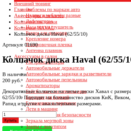
Внешний тюнинг
Главная
Эмблемы по маркам авто
Аксессуары для колёс
Надписи эмблемы разные
Дефлекторы
Колпачки на диски
Насадки на глушитель
Колпачки HAVAL
Рамки для номеров
Колпачок диска Haval (62/55/10)
Крепление номера
Артикул: 01690
Тонировочная пленка
Антенна плавник
Аксессуары в салон
Колпачок диска Haval (62/55/1
FM трансмиттеры
Автомобильные держатели
Автомобильные зарядки и разветвители
В наличии
Автомобильные пепельницы
200 руб.
Ароматизаторы
Декоративные колпачки на литые диски Хавал с размер
Бейсболки с логотипом авто
62/55/10. Подходят на большинство дисков КиК, Виком,
Брелоки для ключей
Бумажники и портмоне
Рапид и другие с аналогичными размерами.
Дети в машине
Заглушки ремня безопасности
Зеркала мертвой зоны
Купить
Зонты с логотипом