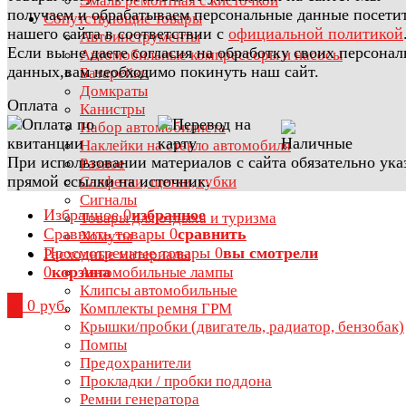
Эмаль ремонтная с кисточкой
получаем и обрабатываем персональные данные посети
Сопутствующие товары
нашего сайта в соответствии с
официальной политикой
Автоинструменты
Если вы не даете согласия на обработку своих персона
Автомобильные компрессоры и насосы
данных,вам необходимо покинуть наш сайт.
Батарейки
Домкраты
Оплата
Канистры
Набор автомобилиста
Наклейки на стекло автомобиля
При использовании материалов с сайта обязательно ука
Разное
прямой ссылки на источник.
Салфетки, щетки, губки
Сигналы
Избранное
0
избранное
Товары для отдыха и туризма
Сравнить товары
0
сравнить
Хомуты
Просмотренные товары
0
вы смотрели
Расходные материалы
0
корзина
Автомобильные лампы
Клипсы автомобильные
0
0 руб.
Комплекты ремня ГРМ
Крышки/пробки (двигатель, радиатор, бензобак)
Помпы
Предохранители
Прокладки / пробки поддона
Ремни генератора