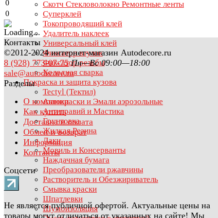
0
Скотч Стекловолокно Ремонтные ленты
0
Суперклей
Токопроводящий клей
Удалитель наклеек
Контакты
Универсальный клей
©2012-2024 интернет-магазин Autodecore.ru
Фиксатор втулок
8 (928) 773-07-75
Пн—Вс 09:00—18:00
Фиксатор резьбы
Холодная сварка
sale@autodecore.ru
Покраска и защита кузова
Разделы
Tectyl (Тектил)
О компании
Автокраски и Эмали аэрозольные
Как купить
Антигравий и Мастика
Грунтовка
Доставка и оплата
Жидкая Резина
Обмен и возврат
Лаки
Информация
Мовиль и Консерванты
Контакты
Наждачная бумага
Преобразователи ржавчины
Соцсети
Растворитель и Обезжириватель
Смывка краски
Шпатлевки
Не является публичной офертой. Актуальные цены на
Шумоизоляция
товары могут отличаться от указанных на сайте! Мы