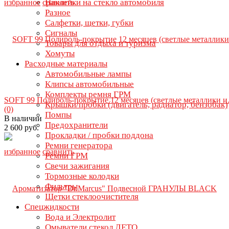
Наклейки на стекло автомобиля
избранное
сравнить
Разное
Салфетки, щетки, губки
Сигналы
Товары для отдыха и туризма
Хомуты
Расходные материалы
Автомобильные лампы
Клипсы автомобильные
Комплекты ремня ГРМ
SOFT 99 Полироль-покрытие 12 месяцев (светлые металлики и.
Крышки/пробки (двигатель, радиатор, бензобак)
(0)
Помпы
В наличии
Предохранители
2 600 руб.
Прокладки / пробки поддона
Ремни генератора
избранное
сравнить
Ремни ГРМ
Свечи зажигания
Тормозные колодки
Фильтры
Щетки стеклоочистителя
Спецжидкости
Вода и Электролит
Омыватели стекол ЛЕТО