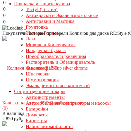
0
Покраска и защита кузова
0
Tectyl (Тектил)
Автокраски и Эмали аэрозольные
0
Антигравий и Мастика
0
Грунтовка
Жидкая Резина
Покупатели, которые приобрели Колпачок для диска RE:Style (6
Лаки
Мовиль и Консерванты
Наждачная бумага
Преобразователи ржавчины
Растворитель и Обезжириватель
Смывка краски
Шпатлевки
Шумоизоляция
Эмаль ремонтная с кисточкой
Сопутствующие товары
Автоинструменты
Колпаки на колеса R17 Top silver chrome
Автомобильные компрессоры и насосы
(0)
Батарейки
В наличии
Домкраты
2 850 руб.
Канистры
Набор автомобилиста