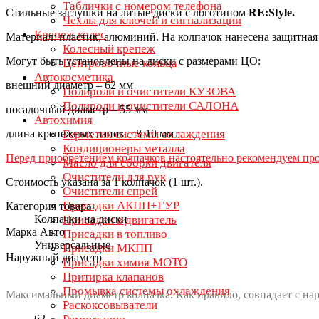
Таблички с номером телефона
Стильные заглушки на литые диски с логотипом
RE:Style
.
Чехлы для ключей и сигнализации
Крепеж колес
Материал: пластик, алюминий. На колпачок нанесена защитная 
Колесный крепеж
Могут быть установлены на диски с размерами ЦО:
Центровочные кольца
Автокосметика
внешний диаметр – 62 мм
Полироли и очистители КУЗОВА
Полироли и очистители САЛОНА
посадочный диаметр – 55 мм
Автохимия
длина крепежных лапок – 8-10 мм
Герметик системы охлаждения
Кондиционеры металла
Перед приобретением колпачков настоятельно рекомендуем про
Масло для сборки двигателя
Очистители для рук
Стоимость указана за 1 колпачок (1 шт.).
Очистители спрей
Присадки АКПП+ГУР
Категория товара
Колпачки на диски
Присадки в двигатель
Марка Авто
Присадки в топливо
Универсальные
Присадки МКПП
Наружный диаметр
Присадки химия МОТО
Притирка клапанов
Промывка системы охлаждения
Максимальный диаметр колпачка. Как правило, совпадает с на
Раскоксовыватели
62