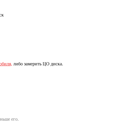
ск
обиля,
либо замерить ЦО диска.
ньше его.