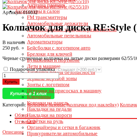
Антенна плавник
Аксессуары в салон
Артикул: 010032
FM трансмиттеры
Автомобильные держатели
Колпачок для диска RE:Style (
Автомобильные зарядки и разветвители
Автомобильные пепельницы
Ароматизаторы
В наличии
Бейсболки с логотипом авто
250 руб.
Брелоки для ключей
Черные ступичные колпачки на литые диски размерами 62/55/1
Бумажники и портмоне
Дети в машине
Подарочная упаковка
Заглушки ремня безопасности
Зеркала мертвой зоны
Купить
Зонты с логотипом
Игрушки на присосках в машину
Купить в 1 клик
Ключницы
Коврики на панель
Категории:
Колпачки базовые (колпачки под наклейку)
Колпачк
Накладки на педали
Накладки на пороги
Обзор
Оплётки на руль
Отзывы
0
Органайзеры и сетки в багажник
Описание
Прикуриватели автомобильные