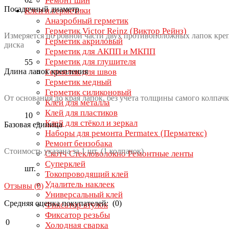
Ремонт шин
Посадочный диаметр
Клеи и герметики
Анаэробный герметик
Герметик Victor Reinz (Виктор Рейнз)
Измеряется по ровной части двух противоположных лапок креп
Герметик акриловый
диска
Герметик для АКПП и МКПП
Герметик для глушителя
55
Длина лапок крепления
Герметик для швов
Герметик медный
Герметик силиконовый
От основания до края лапок, без учета толщины самого колпачк
Клей для металла
Клей для пластиков
10
Клей для стёкол и зеркал
Базовая единица
Наборы для ремонта Permatex (Перматекс)
Ремонт бензобака
Стоимость указана за 1 шт. (1 колпачок)
Скотч Стекловолокно Ремонтные ленты
Суперклей
шт.
Токопроводящий клей
Удалитель наклеек
Отзывы (
0
)
Универсальный клей
Средняя оценка покупателей: (0)
Фиксатор втулок
Фиксатор резьбы
0
Холодная сварка