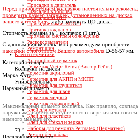
Присадки в двигатель
Перед приобретением колпачков настоятельно рекомен
Присадки в топливо
проверить размер заглушек, установленных на дисках
Присадки МКПП
вашего автомобиля,
либо замерить ЦО диска.
Присадки химия МОТО
Притирка клапанов
Стоимость указана за 1 колпачок (1 шт.).
Промывка системы охлаждения
Раскоксовыватели
С данным видом колпачков рекомендуем приобрести
Ремонт шин
наклейки с логотипом Вашего автомобиля
D-56-57 мм.
Клеи и герметики
Анаэробный герметик
Категория товара
Герметик Victor Reinz (Виктор Рейнз)
Колпачки на диски
Герметик акриловый
Марка Авто
Герметик для АКПП и МКПП
Универсальные
Герметик для глушителя
Наружный диаметр
Герметик для швов
Герметик медный
Герметик силиконовый
Максимальный диаметр колпачка. Как правило, совпада
Клей для металла
наружным диаметром ступичного отверстия или совсем
Клей для пластиков
немного меньше его.
Клей для стёкол и зеркал
Наборы для ремонта Permatex (Перматекс)
73
Ремонт бензобака
Посадочный диаметр