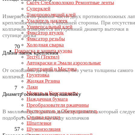
Скотч Стекловолокно Ремонтные ленты
Суперклей
Токопроводящий клей
Измеряется по ровной части двух противоположных ла
Удалитель наклеек
крепления колпачка, с внешней стороны. При отсутств
Универсальный клей
колпачков измеряется внутренний диаметр выточки в
Фиксатор втулок
ступице диска
Фиксатор резьбы
Холодная сварка
70
Покраска и защита кузова
Длина лапок крепления
Tectyl (Тектил)
Автокраски и Эмали аэрозольные
Антигравий и Мастика
От основания до края лапок, без учета толщины самого
Грунтовка
колпачка.
Жидкая Резина
Лаки
7
Мовиль и Консерванты
Диаметр основания под наклейку
Наждачная бумага
Преобразователи ржавчины
Растворитель и Обезжириватель
В миллиметрах указан диаметр наклеек, который следуе
Смывка краски
подобрать к данному виду колпачков
Шпатлевки
57
Шумоизоляция