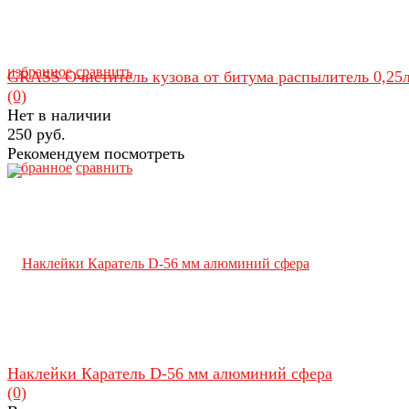
избранное
сравнить
GRASS Очиститель кузова от битума распылитель 0,25
(0)
Нет в наличии
250 руб.
Рекомендуем посмотреть
избранное
сравнить
Наклейки Каратель D-56 мм алюминий сфера
(0)