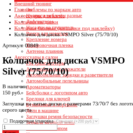
Внешний тюнинг
Главная
Эмблемы по маркам авто
Аксессуары для колёс
Надписи эмблемы разные
Дефлекторы
Колпачки на диски
Насадки на глушитель
Колпачки базовые (колпачки под наклейку)
Рамки для номеров
Колпачок для диска VSMPO Silver (75/70/10)
Крепление номера
Артикул: 00849
Тонировочная пленка
Антенна плавник
Аксессуары в салон
Колпачок для диска VSMPO
FM трансмиттеры
Silver (75/70/10)
Автомобильные держатели
Автомобильные зарядки и разветвители
Автомобильные пепельницы
В наличии
Ароматизаторы
150 руб.
Бейсболки с логотипом авто
Брелоки для ключей
Заглушки на литые диски с размерами 73/70/7 без логот
Бумажники и портмоне
серого цвета.
Дети в машине
Заглушки ремня безопасности
Подарочная упаковка
Зеркала мертвой зоны
Зонты с логотипом