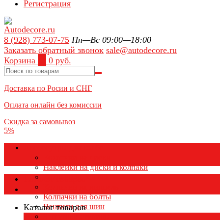
Регистрация
8 (928) 773-07-75
Пн—Вс 09:00—18:00
Заказать обратный звонок
sale@autodecore.ru
Корзина
0
0 руб.
Доставка по Росии и СНГ
Оплата онлайн без комиссии
Скидка за самовывоз
5%
Аксессуары для колёс
Колпачки на диски
Наклейки на диски и колпаки
Колпаки на колеса
Каталог товаров
Колпачки на ниппель
Колпачки на болты
Вентили для шин
Каталог товаров
Заглушки ступицы
×