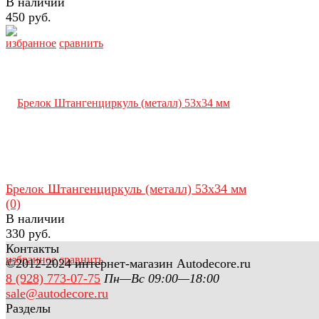
В наличии
450 руб.
избранное
сравнить
Брелок Штангенциркуль (металл) 53х34 мм
(0)
В наличии
330 руб.
Контакты
избранное
сравнить
©2012-2024 интернет-магазин Autodecore.ru
8 (928) 773-07-75
Пн—Вс 09:00—18:00
sale@autodecore.ru
Разделы