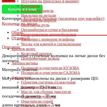
Купить
Игрушки на присосках в машину
Ключницы
Купить в 1 клик
Коврики на панель
Накладки на педали
Категории:
Колпачки базовые (колпачки под наклейку)
Накладки на пороги
Колпачки на диски
Оплётки на руль
Органайзеры и сетки в багажник
Обзор
Прикуриватели автомобильные
Отзывы
0
Таблички с номером телефона
Чехлы для ключей и сигнализации
Описание
Крепеж колес
Колесный крепеж
Декоративные ступичные колпачки на литые диски без
Центровочные кольца
логотипа.
Автокосметика
Полироли и очистители КУЗОВА
Материал: пластик.
Полироли и очистители САЛОНА
Автохимия
Могут быть установлены на диски с размерами ЦО:
Герметик системы охлаждения
внешний диаметр – 73-74 мм
Кондиционеры металла
Масло для сборки двигателя
посадочный диаметр – 70 мм
Очистители для рук
Очистители спрей
длина крепежных лапок – 7 мм
Присадки АКПП+ГУР