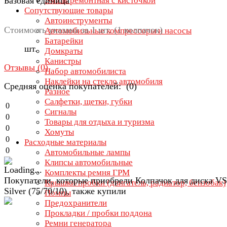
Базовая единица
Эмаль ремонтная с кисточкой
Сопутствующие товары
Автоинструменты
Стоимость указана за 1 шт. (1 колпачок)
Автомобильные компрессоры и насосы
Батарейки
шт.
Домкраты
Канистры
Отзывы (
0
)
Набор автомобилиста
Наклейки на стекло автомобиля
Средняя оценка покупателей: (0)
Разное
Салфетки, щетки, губки
0
Сигналы
0
Товары для отдыха и туризма
0
Хомуты
0
Расходные материалы
0
Автомобильные лампы
Клипсы автомобильные
Комплекты ремня ГРМ
Покупатели, которые приобрели Колпачок для диска 
Крышки/пробки (двигатель, радиатор, бензобак)
Silver (75/70/10), также купили
Помпы
Предохранители
Прокладки / пробки поддона
Ремни генератора