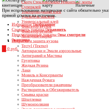
Скотч Стекловолокно Ремонтные ленты
Суперклей
При использовании материалов с сайта обязательно ука
Токопроводящий клей
прямой ссылки на источник.
Удалитель наклеек
Универсальный клей
Избранное
0
избранное
Фиксатор втулок
Сравнить товары
0
сравнить
Фиксатор резьбы
Просмотренные товары
0
вы смотрели
Холодная сварка
0
корзина
Покраска и защита кузова
Tectyl (Тектил)
0
0 руб.
Автокраски и Эмали аэрозольные
Антигравий и Мастика
Грунтовка
Жидкая Резина
Лаки
Мовиль и Консерванты
Наждачная бумага
Преобразователи ржавчины
Растворитель и Обезжириватель
Смывка краски
Шпатлевки
Шумоизоляция