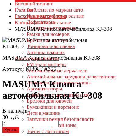
Внешний тюнинг
Главная
Эмблемы по маркам авто
Расходные материалы
Надписи эмблемы разные
Дефлекторы
Клипсы автомобильные
Насадки на глушитель
MASUMA Клипса автомобильная KJ-308
Рамки для номеров
Крепление номера
Тонировочная пленка
Антенна плавник
MASUMA Клипса автомобильная KJ-308
Аксессуары в салон
FM трансмиттеры
Артикул: KJ308 / A325
Автомобильные держатели
Автомобильные зарядки и разветвители
MASUMA Клипса
Автомобильные пепельницы
Ароматизаторы
автомобильная KJ-308
Бейсболки с логотипом авто
Брелоки для ключей
Бумажники и портмоне
В наличии
Дети в машине
30 руб.
Заглушки ремня безопасности
Зеркала мертвой зоны
Купить
Зонты с логотипом