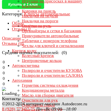
Игрушки на присосках в машину
Купить в 1 клик
Ключницы
Коврики на панель
Категория:
Клипсы автомобильные
Накладки на педали
Накладки на пороги
Обзор
Оплётки на руль
Отзывы
0
Органайзеры и сетки в багажник
Прикуриватели автомобильные
Описание
Таблички с номером телефона
Отзывы (
0
)
Чехлы для ключей и сигнализации
Крепеж колес
Средняя оценка покупателей: (0)
Колесный крепеж
Центровочные кольца
0
Автокосметика
0
Полироли и очистители КУЗОВА
0
Полироли и очистители САЛОНА
0
Автохимия
0
Герметик системы охлаждения
Кондиционеры металла
Масло для сборки двигателя
Контакты
Очистители для рук
©2012-2024 интернет-магазин Autodecore.ru
Очистители спрей
8 (928) 773-07-75
Пн—Вс 09:00—18:00
Присадки АКПП+ГУР