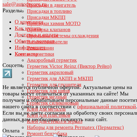
sale@autodecore.ru
Присадки в двигатель
Разделы
Присадки в топливо
Присадки МКПП
О компании
Присадки химия МОТО
Как купить
Притирка клапанов
Доставка и оплата
Промывка системы охлаждения
Обмен и возврат
Раскоксовыватели
Информация
Ремонт шин
Контакты
Клеи и герметики
Анаэробный герметик
Соцсети
Герметик Victor Reinz (Виктор Рейнз)
Герметик акриловый
Герметик для АКПП и МКПП
Герметик для глушителя
Не является публичной офертой. Актуальные цены на
Герметик для швов
товары могут отличаться от указанных на сайте! Мы
Герметик медный
получаем и обрабатываем персональные данные посети
Герметик силиконовый
нашего сайта в соответствии с
официальной политикой
Клей для металла
Если вы не даете согласия на обработку своих персона
Клей для пластиков
данных,вам необходимо покинуть наш сайт.
Клей для стёкол и зеркал
Наборы для ремонта Permatex (Перматекс)
Оплата
Ремонт бензобака