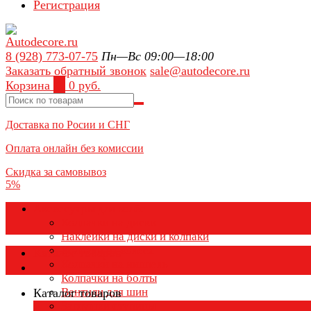
Регистрация
8 (928) 773-07-75
Пн—Вс 09:00—18:00
Заказать обратный звонок
sale@autodecore.ru
Корзина
0
0 руб.
Доставка по Росии и СНГ
Оплата онлайн без комиссии
Скидка за самовывоз
5%
Аксессуары для колёс
Колпачки на диски
Наклейки на диски и колпаки
Колпаки на колеса
Каталог товаров
Колпачки на ниппель
Колпачки на болты
Вентили для шин
Каталог товаров
Заглушки ступицы
×