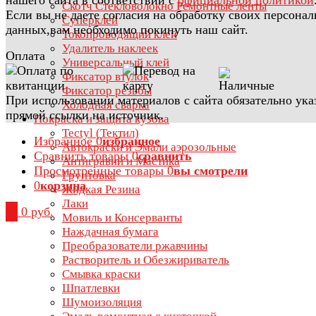
Скотч Стекловолокно Ремонтные ленты
Если вы не даете согласия на обработку своих персона
Суперклей
данных,вам необходимо покинуть наш сайт.
Токопроводящий клей
Удалитель наклеек
Оплата
Универсальный клей
Фиксатор втулок
Фиксатор резьбы
При использовании материалов с сайта обязательно ука
Холодная сварка
прямой ссылки на источник.
Покраска и защита кузова
Tectyl (Тектил)
Избранное
0
избранное
Автокраски и Эмали аэрозольные
Сравнить товары
0
сравнить
Антигравий и Мастика
Просмотренные товары
0
вы смотрели
Грунтовка
0
корзина
Жидкая Резина
Лаки
0
0 руб.
Мовиль и Консерванты
Наждачная бумага
Преобразователи ржавчины
Растворитель и Обезжириватель
Смывка краски
Шпатлевки
Шумоизоляция