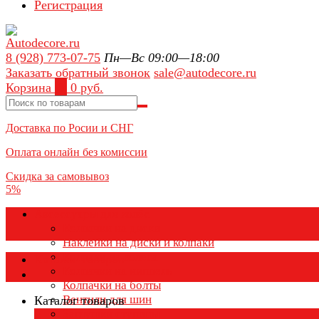
Регистрация
8 (928) 773-07-75
Пн—Вс 09:00—18:00
Заказать обратный звонок
sale@autodecore.ru
Корзина
0
0 руб.
Доставка по Росии и СНГ
Оплата онлайн без комиссии
Скидка за самовывоз
5%
Аксессуары для колёс
Колпачки на диски
Наклейки на диски и колпаки
Колпаки на колеса
Каталог товаров
Колпачки на ниппель
Колпачки на болты
Вентили для шин
Каталог товаров
Заглушки ступицы
×