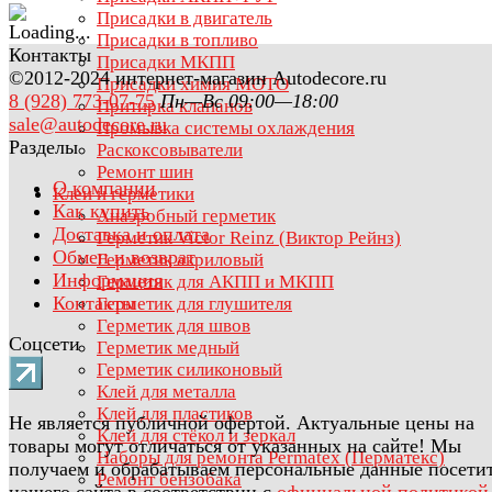
Присадки в двигатель
Присадки в топливо
Контакты
Присадки МКПП
©2012-2024 интернет-магазин Autodecore.ru
Присадки химия МОТО
8 (928) 773-07-75
Пн—Вс 09:00—18:00
Притирка клапанов
sale@autodecore.ru
Промывка системы охлаждения
Разделы
Раскоксовыватели
Ремонт шин
О компании
Клеи и герметики
Как купить
Анаэробный герметик
Доставка и оплата
Герметик Victor Reinz (Виктор Рейнз)
Обмен и возврат
Герметик акриловый
Информация
Герметик для АКПП и МКПП
Контакты
Герметик для глушителя
Герметик для швов
Соцсети
Герметик медный
Герметик силиконовый
Клей для металла
Клей для пластиков
Не является публичной офертой. Актуальные цены на
Клей для стёкол и зеркал
товары могут отличаться от указанных на сайте! Мы
Наборы для ремонта Permatex (Перматекс)
получаем и обрабатываем персональные данные посети
Ремонт бензобака
нашего сайта в соответствии с
официальной политикой