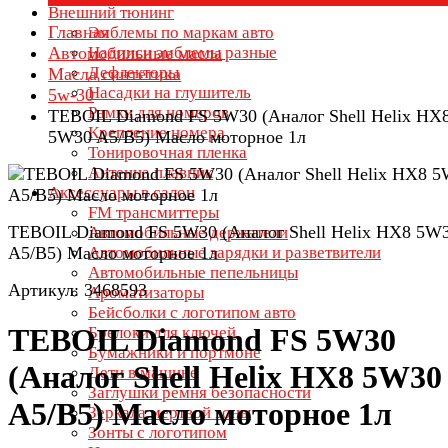
Внешний тюнинг
Главная
Эмблемы по маркам авто
Автомобильные масла
Надписи эмблемы разные
Дефлекторы
Масла синтетика
Насадки на глушитель
5w-30
Рамки для номеров
TEBOIL Diamond FS 5W30 (Аналог Shell Helix HX
Крепление номера
5W30 A5/B5) Масло моторное 1л
Тонировочная пленка
Антенна плавник
Аксессуары в салон
FM трансмиттеры
TEBOIL Diamond FS 5W30 (Аналог Shell Helix HX8 5W
Автомобильные держатели
A5/B5) Масло моторное 1л
Автомобильные зарядки и разветвители
Автомобильные пепельницы
Артикул: 3468593
Ароматизаторы
Бейсболки с логотипом авто
TEBOIL Diamond FS 5W30
Брелоки для ключей
Бумажники и портмоне
(Аналог Shell Helix HX8 5W30
Дети в машине
Заглушки ремня безопасности
A5/B5) Масло моторное 1л
Зеркала мертвой зоны
Зонты с логотипом