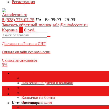
Регистрация
8 (928) 773-07-75
Пн—Вс 09:00—18:00
Заказать обратный звонок
sale@autodecore.ru
Корзина
0
0 руб.
Доставка по Росии и СНГ
Оплата онлайн без комиссии
Скидка за самовывоз
5%
Аксессуары для колёс
Колпачки на диски
Наклейки на диски и колпаки
Колпаки на колеса
Каталог товаров
Колпачки на ниппель
Колпачки на болты
Вентили для шин
Каталог товаров
Заглушки ступицы
×