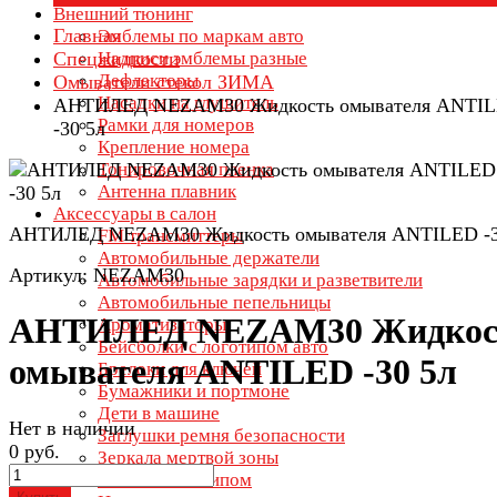
Внешний тюнинг
Главная
Эмблемы по маркам авто
Спецжидкости
Надписи эмблемы разные
Дефлекторы
Омыватели стекол ЗИМА
Насадки на глушитель
АНТИЛЕД NEZAM30 Жидкость омывателя ANTI
Рамки для номеров
-30 5л
Крепление номера
Тонировочная пленка
Антенна плавник
Аксессуары в салон
АНТИЛЕД NEZAM30 Жидкость омывателя ANTILED -3
FM трансмиттеры
Автомобильные держатели
Артикул: NEZAM30
Автомобильные зарядки и разветвители
Автомобильные пепельницы
АНТИЛЕД NEZAM30 Жидкос
Ароматизаторы
Бейсболки с логотипом авто
омывателя ANTILED -30 5л
Брелоки для ключей
Бумажники и портмоне
Дети в машине
Нет в наличии
Заглушки ремня безопасности
0 руб.
Зеркала мертвой зоны
Зонты с логотипом