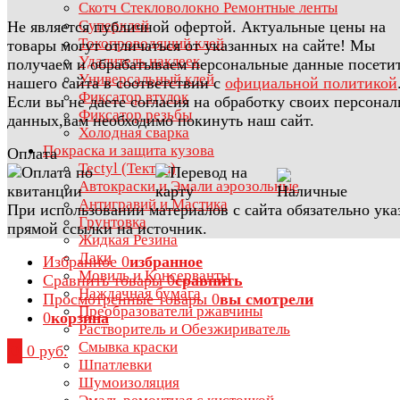
Скотч Стекловолокно Ремонтные ленты
Суперклей
Не является публичной офертой. Актуальные цены на
Токопроводящий клей
товары могут отличаться от указанных на сайте! Мы
Удалитель наклеек
получаем и обрабатываем персональные данные посети
Универсальный клей
нашего сайта в соответствии с
официальной политикой
Фиксатор втулок
Если вы не даете согласия на обработку своих персона
Фиксатор резьбы
данных,вам необходимо покинуть наш сайт.
Холодная сварка
Покраска и защита кузова
Оплата
Tectyl (Тектил)
Автокраски и Эмали аэрозольные
Антигравий и Мастика
При использовании материалов с сайта обязательно ука
Грунтовка
прямой ссылки на источник.
Жидкая Резина
Лаки
Избранное
0
избранное
Мовиль и Консерванты
Сравнить товары
0
сравнить
Наждачная бумага
Просмотренные товары
0
вы смотрели
Преобразователи ржавчины
0
корзина
Растворитель и Обезжириватель
Смывка краски
0
0 руб.
Шпатлевки
Шумоизоляция