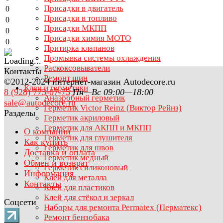
Присадки в двигатель
0
Присадки в топливо
0
Присадки МКПП
0
Присадки химия МОТО
0
Притирка клапанов
Промывка системы охлаждения
Раскоксовыватели
Контакты
Ремонт шин
©2012-2024 интернет-магазин Autodecore.ru
Клеи и герметики
8 (928) 773-07-75
Пн—Вс 09:00—18:00
Анаэробный герметик
sale@autodecore.ru
Герметик Victor Reinz (Виктор Рейнз)
Разделы
Герметик акриловый
Герметик для АКПП и МКПП
О компании
Герметик для глушителя
Как купить
Герметик для швов
Доставка и оплата
Герметик медный
Обмен и возврат
Герметик силиконовый
Информация
Клей для металла
Контакты
Клей для пластиков
Клей для стёкол и зеркал
Соцсети
Наборы для ремонта Permatex (Перматекс)
Ремонт бензобака