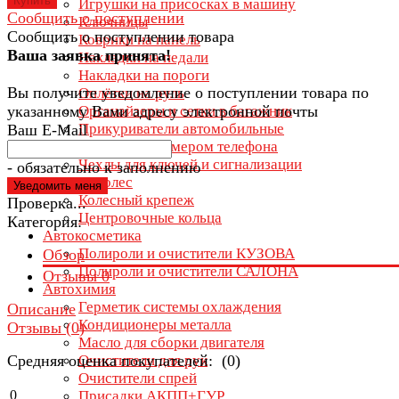
Купить
Игрушки на присосках в машину
Сообщить о поступлении
Ключницы
Сообщить о поступлении товара
Коврики на панель
Ваша заявка принята!
Накладки на педали
Накладки на пороги
Вы получите уведомление о поступлении товара по
Оплётки на руль
указанному Вами адресу электронной почты
Органайзеры и сетки в багажник
Прикуриватели автомобильные
Ваш E-Mail
Таблички с номером телефона
Чехлы для ключей и сигнализации
- обязательно к заполнению
Крепеж колес
Колесный крепеж
Проверка...
Центровочные кольца
Категория:
Автокосметика
Полироли и очистители КУЗОВА
Обзор
Полироли и очистители САЛОНА
Отзывы
0
Автохимия
Герметик системы охлаждения
Описание
Кондиционеры металла
Отзывы (
0
)
Масло для сборки двигателя
Средняя оценка покупателей: (0)
Очистители для рук
Очистители спрей
0
Присадки АКПП+ГУР