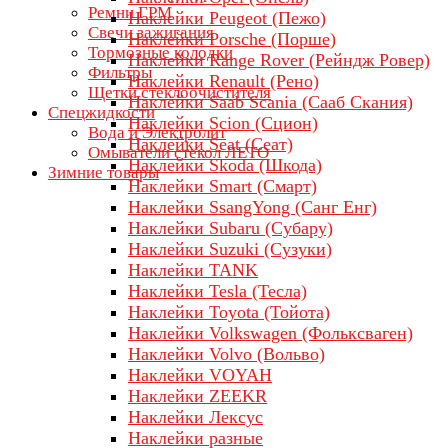
Ремни ГРМ
Наклейки Peugeot (Пежо)
Свечи зажигания
Наклейки Porsche (Порше)
Тормозные колодки
Наклейки Range Rover (Рейндж Ровер)
Фильтры
Наклейки Renault (Рено)
Щетки стеклоочистителя
Наклейки Saab Scania (Сааб Скания)
Спецжидкости
Наклейки Scion (Сцион)
Вода и Электролит
Наклейки Seat (Сеат)
Омыватели стекол ЛЕТО
Наклейки Skoda (Шкода)
Зимние товары
Наклейки Smart (Смарт)
Наклейки SsangYong (Санг Енг)
Наклейки Subaru (Субару)
Наклейки Suzuki (Сузуки)
Наклейки TANK
Наклейки Tesla (Тесла)
Наклейки Toyota (Тойота)
Наклейки Volkswagen (Фольксваген)
Наклейки Volvo (Вольво)
Наклейки VOYAH
Наклейки ZEEKR
Наклейки Лексус
Наклейки разные