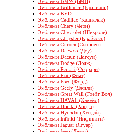
Эмблемы BMW (БМВ)
Эмблемы Brilliance (Брилианс)
Эмблемы BYD
Эмблемы Cadillac (Кадиллак)
Эмблемы Chery (Чери)
Эмблемы Chevrolet (Шевроле)
Эмблемы Chrysler (Крайслер)
Эмблемы Citroen (Ситроен)
Эмблемы Daewoo (Деу)
Эмблемы Datsun (Датсун)
Эмблемы Dodge (Додж)
Эмблемы Ferrari (Феррари)
Эмблемы Fiat (Фиат)
Эмблемы Ford (Форд)
Эмблемы Geely (Джили)
Эмблемы Great Wall (Грейт Вол)
Эмблемы HAVAL (Хавейл)
Эмблемы Honda (Хонда)
Эмблемы Hyundai (Хендай)
Эмблемы Infiniti (Инфинити)
Эмблемы Jaguar (Ягуар)
Эмблемы Jeep (Джип)