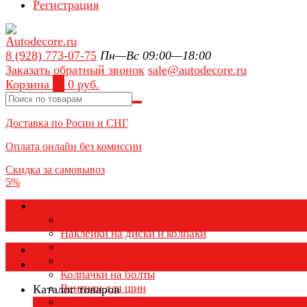
Регистрация
8 (928) 773-07-75
Пн—Вс 09:00—18:00
Заказать обратный звонок
sale@autodecore.ru
Корзина
0
0 руб.
Доставка по Росии и СНГ
Оплата онлайн без комиссии
Скидка за самовывоз
5%
Аксессуары для колёс
Колпачки на диски
Наклейки на диски и колпаки
Колпаки на колеса
Каталог товаров
Колпачки на ниппель
Колпачки на болты
Вентили для шин
Каталог товаров
Заглушки ступицы
×