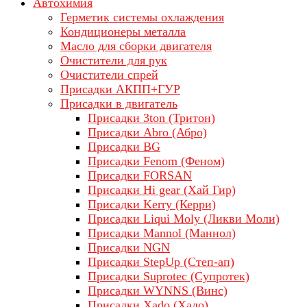
Автохимия
Герметик системы охлаждения
Кондиционеры металла
Масло для сборки двигателя
Очистители для рук
Очистители спрей
Присадки АКПП+ГУР
Присадки в двигатель
Присадки 3ton (Тритон)
Присадки Abro (Абро)
Присадки BG
Присадки Fenom (Феном)
Присадки FORSAN
Присадки Hi gear (Хай Гир)
Присадки Kerry (Керри)
Присадки Liqui Moly (Ликви Моли)
Присадки Mannol (Маннол)
Присадки NGN
Присадки StepUp (Степ-ап)
Присадки Suprotec (Супротек)
Присадки WYNNS (Винс)
Присадки Xado (Хадо)