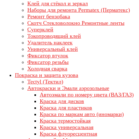
Клей для стёкол и зеркал
Наборы для ремонта Permatex (Перматекс)
Ремонт бензобака
Скотч Стекловолокно Ремонтные ленты
Суперклей
Токопроводящий клей
Удалитель наклеек
Универсальный клей
Фиксатор втулок
Фиксатор резьбы
Холодная сварка
Покраска и защита кузова
Tectyl (Тектил)
Автокраски и Эмали аэрозольные
Автоэмали по номеру цвета (ВАЗ/ГАЗ)
Краска для дисков
Краска для пластиков
Краска по маркам авто (иномарки)
Краска термостойкая
Краска универсальная
Краска флуоресцентная