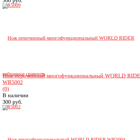
300 руб.
избранное
сравнить
Нож перочинный многофункциональный WORLD RID
WR5002
(0)
В наличии
300 руб.