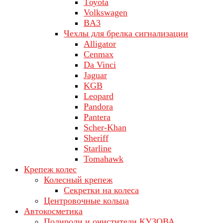
Tоуоta
Volkswagen
ВA3
Чехлы для брелка сигнализации
Alligator
Cenmax
Da Vinci
Jaguar
KGB
Leopard
Pandora
Pantera
Scher-Khan
Sheriff
Starline
Tomahawk
Крепеж колес
Колесный крепеж
Секретки на колеса
Центровочные кольца
Автокосметика
Полироли и очистители КУЗОВА