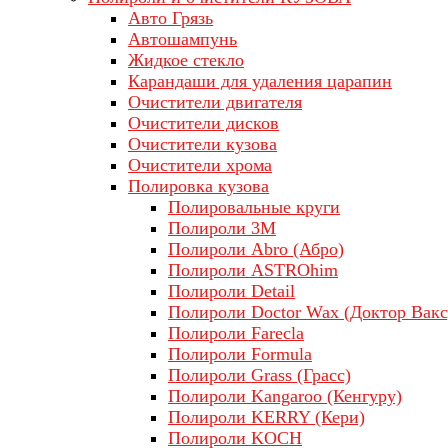
Авто Грязь
Автошампунь
Жидкое стекло
Карандаши для удаления царапин
Очистители двигателя
Очистители дисков
Очистители кузова
Очистители хрома
Полировка кузова
Полировальные круги
Полироли 3М
Полироли Abro (Абро)
Полироли ASTROhim
Полироли Detail
Полироли Doctor Wax (Доктор Вакс
Полироли Farecla
Полироли Formula
Полироли Grass (Грасс)
Полироли Kangaroo (Кенгуру)
Полироли KERRY (Кери)
Полироли KOCH