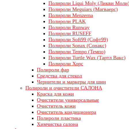
Полироли Liqui Moly (Ликви Моли
Полироли Meguiars (Магваерс)
Полироли Menzerna
Полироли PLAK
Полироли Runway
Полироли RUSEFF
Полироли Soft99 (Софт99)
Полироли Sonax (Сонакс)
Полироли Tempo (Темпо)
Полироли Turtle Wax (Тартл Вакс)
Полироли Хорс
Полироли фар
Средства для стекол
Чернители и маркеры для шин
Полироли и очистители САЛОНА
Краска для кожи
Очистители универсальные
Очиститель кожи
Очиститель кондиционера
Полироли пластика
Химчистка салона