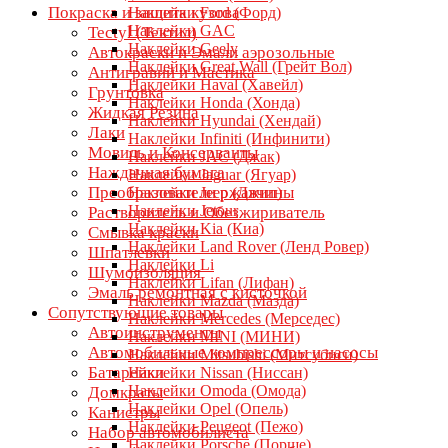
Покраска и защита кузова
Наклейки Ford (Форд)
Наклейки GAC
Tectyl (Тектил)
Наклейки Geely
Автокраски и Эмали аэрозольные
Наклейки Great Wall (Грейт Вол)
Антигравий и Мастика
Наклейки Haval (Хавейл)
Грунтовка
Наклейки Honda (Хонда)
Жидкая Резина
Наклейки Hyundai (Хендай)
Лаки
Наклейки Infiniti (Инфинити)
Мовиль и Консерванты
Наклейки JAC (Джак)
Наждачная бумага
Наклейки Jaguar (Ягуар)
Преобразователи ржавчины
Наклейки Jeep (Джип)
Наклейки Jetour
Растворитель и Обезжириватель
Наклейки Kia (Киа)
Смывка краски
Наклейки Land Rover (Ленд Ровер)
Шпатлевки
Наклейки Li
Шумоизоляция
Наклейки Lifan (Лифан)
Эмаль ремонтная с кисточкой
Наклейки Mazda (Мазда)
Сопутствующие товары
Наклейки Mercedes (Мерседес)
Автоинструменты
Наклейки MINI (МИНИ)
Автомобильные компрессоры и насосы
Наклейки Mitsubishi (Митсубиси)
Батарейки
Наклейки Nissan (Ниссан)
Наклейки Omoda (Омода)
Домкраты
Наклейки Opel (Опель)
Канистры
Наклейки Peugeot (Пежо)
Набор автомобилиста
Наклейки Porsche (Порше)