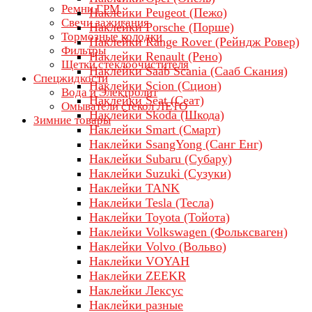
Ремни ГРМ
Наклейки Peugeot (Пежо)
Свечи зажигания
Наклейки Porsche (Порше)
Тормозные колодки
Наклейки Range Rover (Рейндж Ровер)
Фильтры
Наклейки Renault (Рено)
Щетки стеклоочистителя
Наклейки Saab Scania (Сааб Скания)
Спецжидкости
Наклейки Scion (Сцион)
Вода и Электролит
Наклейки Seat (Сеат)
Омыватели стекол ЛЕТО
Наклейки Skoda (Шкода)
Зимние товары
Наклейки Smart (Смарт)
Наклейки SsangYong (Санг Енг)
Наклейки Subaru (Субару)
Наклейки Suzuki (Сузуки)
Наклейки TANK
Наклейки Tesla (Тесла)
Наклейки Toyota (Тойота)
Наклейки Volkswagen (Фольксваген)
Наклейки Volvo (Вольво)
Наклейки VOYAH
Наклейки ZEEKR
Наклейки Лексус
Наклейки разные