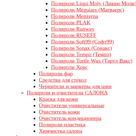
Полироли Liqui Moly (Ликви Моли
Полироли Meguiars (Магваерс)
Полироли Menzerna
Полироли PLAK
Полироли Runway
Полироли RUSEFF
Полироли Soft99 (Софт99)
Полироли Sonax (Сонакс)
Полироли Tempo (Темпо)
Полироли Turtle Wax (Тартл Вакс)
Полироли Хорс
Полироли фар
Средства для стекол
Чернители и маркеры для шин
Полироли и очистители САЛОНА
Краска для кожи
Очистители универсальные
Очиститель кожи
Очиститель кондиционера
Полироли пластика
Химчистка салона