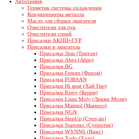
Автохимия
Герметик системы охлаждения
Кондиционеры металла
Масло для сборки двигателя
Очистители для рук
Очистители спрей
Присадки АКПП+ГУР
Присадки в двигатель
Присадки 3ton (Тритон)
Присадки Abro (Абро)
Присадки BG
Присадки Fenom (Феном)
Присадки FORSAN
Присадки Hi gear (Хай Гир)
Присадки Kerry (Керри)
Присадки Liqui Moly (Ликви Моли)
Присадки Mannol (Маннол)
Присадки NGN
Присадки StepUp (Степ-ап)
Присадки Suprotec (Супротек)
Присадки WYNNS (Винс)
Присадки Xado (Хадо)