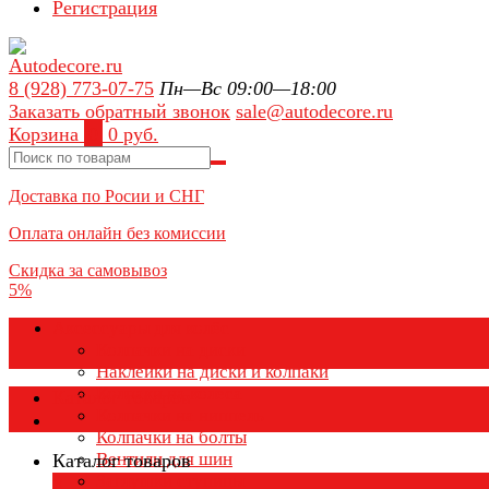
Регистрация
8 (928) 773-07-75
Пн—Вс 09:00—18:00
Заказать обратный звонок
sale@autodecore.ru
Корзина
0
0 руб.
Доставка по Росии и СНГ
Оплата онлайн без комиссии
Скидка за самовывоз
5%
Аксессуары для колёс
Колпачки на диски
Наклейки на диски и колпаки
Колпаки на колеса
Каталог товаров
Колпачки на ниппель
Колпачки на болты
Вентили для шин
Каталог товаров
Заглушки ступицы
×