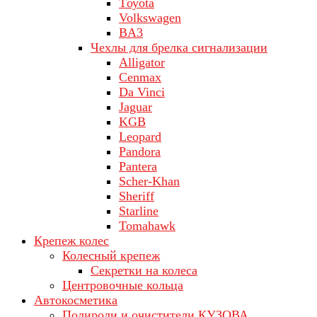
Tоуоta
Volkswagen
ВA3
Чехлы для брелка сигнализации
Alligator
Cenmax
Da Vinci
Jaguar
KGB
Leopard
Pandora
Pantera
Scher-Khan
Sheriff
Starline
Tomahawk
Крепеж колес
Колесный крепеж
Секретки на колеса
Центровочные кольца
Автокосметика
Полироли и очистители КУЗОВА