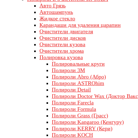
Авто Грязь
Автошампунь
Жидкое стекло
Карандаши для удаления царапин
Очистители двигателя
Очистители дисков
Очистители кузова
Очистители хрома
Полировка кузова
Полировальные круги
Полироли 3М
Полироли Abro (Абро)
Полироли ASTROhim
Полироли Detail
Полироли Doctor Wax (Доктор Вакс
Полироли Farecla
Полироли Formula
Полироли Grass (Грасс)
Полироли Kangaroo (Кенгуру)
Полироли KERRY (Кери)
Полироли KOCH