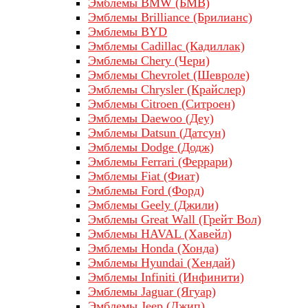
Эмблемы BMW (БМВ)
Эмблемы Brilliance (Брилианс)
Эмблемы BYD
Эмблемы Cadillac (Кадиллак)
Эмблемы Chery (Чери)
Эмблемы Chevrolet (Шевроле)
Эмблемы Chrysler (Крайслер)
Эмблемы Citroen (Ситроен)
Эмблемы Daewoo (Деу)
Эмблемы Datsun (Датсун)
Эмблемы Dodge (Додж)
Эмблемы Ferrari (Феррари)
Эмблемы Fiat (Фиат)
Эмблемы Ford (Форд)
Эмблемы Geely (Джили)
Эмблемы Great Wall (Грейт Вол)
Эмблемы HAVAL (Хавейл)
Эмблемы Honda (Хонда)
Эмблемы Hyundai (Хендай)
Эмблемы Infiniti (Инфинити)
Эмблемы Jaguar (Ягуар)
Эмблемы Jeep (Джип)