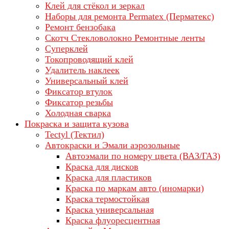
Клей для стёкол и зеркал
Наборы для ремонта Permatex (Перматекс)
Ремонт бензобака
Скотч Стекловолокно Ремонтные ленты
Суперклей
Токопроводящий клей
Удалитель наклеек
Универсальный клей
Фиксатор втулок
Фиксатор резьбы
Холодная сварка
Покраска и защита кузова
Tectyl (Тектил)
Автокраски и Эмали аэрозольные
Автоэмали по номеру цвета (ВАЗ/ГАЗ)
Краска для дисков
Краска для пластиков
Краска по маркам авто (иномарки)
Краска термостойкая
Краска универсальная
Краска флуоресцентная