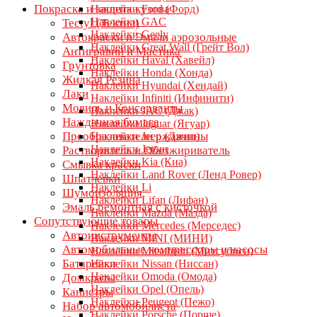
Покраска и защита кузова
Наклейки Ford (Форд)
Наклейки GAC
Tectyl (Тектил)
Наклейки Geely
Автокраски и Эмали аэрозольные
Наклейки Great Wall (Грейт Вол)
Антигравий и Мастика
Наклейки Haval (Хавейл)
Грунтовка
Наклейки Honda (Хонда)
Жидкая Резина
Наклейки Hyundai (Хендай)
Лаки
Наклейки Infiniti (Инфинити)
Мовиль и Консерванты
Наклейки JAC (Джак)
Наждачная бумага
Наклейки Jaguar (Ягуар)
Преобразователи ржавчины
Наклейки Jeep (Джип)
Наклейки Jetour
Растворитель и Обезжириватель
Наклейки Kia (Киа)
Смывка краски
Наклейки Land Rover (Ленд Ровер)
Шпатлевки
Наклейки Li
Шумоизоляция
Наклейки Lifan (Лифан)
Эмаль ремонтная с кисточкой
Наклейки Mazda (Мазда)
Сопутствующие товары
Наклейки Mercedes (Мерседес)
Автоинструменты
Наклейки MINI (МИНИ)
Автомобильные компрессоры и насосы
Наклейки Mitsubishi (Митсубиси)
Батарейки
Наклейки Nissan (Ниссан)
Наклейки Omoda (Омода)
Домкраты
Наклейки Opel (Опель)
Канистры
Наклейки Peugeot (Пежо)
Набор автомобилиста
Наклейки Porsche (Порше)