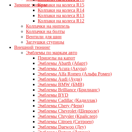
Зимние товары
Колпаки на колеса R15
Колпаки на колеса R14
Колпаки на колеса R13
Колпаки на колеса R12
Колпачки на ниппель
Колпачки на болты
Вентили для шин
Заглушки ступицы
Внешний тюнинг
Эмблемы по маркам авто
Прицелы на капот
Эмблемы Abarth (Абарт)
Эмблемы Acura (Акура)
Эмблемы Alfa Romeo (Альфа Ромео)
Эмблемы Audi (Ауди)
Эмблемы BMW (БМВ)
Эмблемы Brilliance (Брилианс)
Эмблемы BYD
Эмблемы Cadillac (Кадиллак)
Эмблемы Chery (Чери)
Эмблемы Chevrolet (Шевроле)
Эмблемы Chrysler (Крайслер)
Эмблемы Citroen (Ситроен)
Эмблемы Daewoo (Деу)