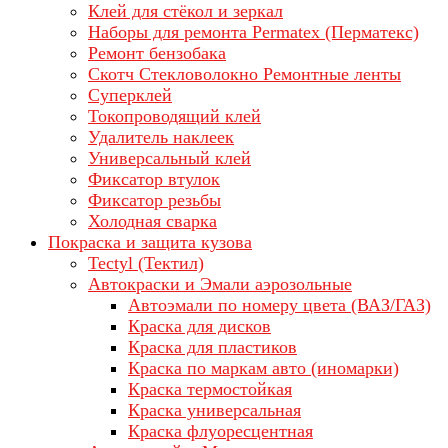
Клей для стёкол и зеркал
Наборы для ремонта Permatex (Перматекс)
Ремонт бензобака
Скотч Стекловолокно Ремонтные ленты
Суперклей
Токопроводящий клей
Удалитель наклеек
Универсальный клей
Фиксатор втулок
Фиксатор резьбы
Холодная сварка
Покраска и защита кузова
Tectyl (Тектил)
Автокраски и Эмали аэрозольные
Автоэмали по номеру цвета (ВАЗ/ГАЗ)
Краска для дисков
Краска для пластиков
Краска по маркам авто (иномарки)
Краска термостойкая
Краска универсальная
Краска флуоресцентная