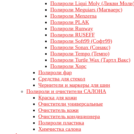
Полироли Liqui Moly (Ликви Моли
Полироли Meguiars (Магваерс)
Полироли Menzerna
Полироли PLAK
Полироли Runway
Полироли RUSEFF
Полироли Soft99 (Софт99)
Полироли Sonax (Сонакс)
Полироли Tempo (Темпо)
Полироли Turtle Wax (Тартл Вакс)
Полироли Хорс
Полироли фар
Средства для стекол
Чернители и маркеры для шин
Полироли и очистители САЛОНА
Краска для кожи
Очистители универсальные
Очиститель кожи
Очиститель кондиционера
Полироли пластика
Химчистка салона