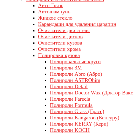
Авто Грязь
Автошампунь
Жидкое стекло
Карандаши для удаления царапин
Очистители двигателя
Очистители дисков
Очистители кузова
Очистители хрома
Полировка кузова
Полировальные круги
Полироли 3М
Полироли Abro (Абро)
Полироли ASTROhim
Полироли Detail
Полироли Doctor Wax (Доктор Вакс
Полироли Farecla
Полироли Formula
Полироли Grass (Грасс)
Полироли Kangaroo (Кенгуру)
Полироли KERRY (Кери)
Полироли KOCH