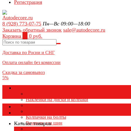
Регистрация
8 (928) 773-07-75
Пн—Вс 09:00—18:00
Заказать обратный звонок
sale@autodecore.ru
Корзина
0
0 руб.
Доставка по Росии и СНГ
Оплата онлайн без комиссии
Скидка за самовывоз
5%
Аксессуары для колёс
Колпачки на диски
Наклейки на диски и колпаки
Колпаки на колеса
Каталог товаров
Колпачки на ниппель
Колпачки на болты
Вентили для шин
Каталог товаров
Заглушки ступицы
×