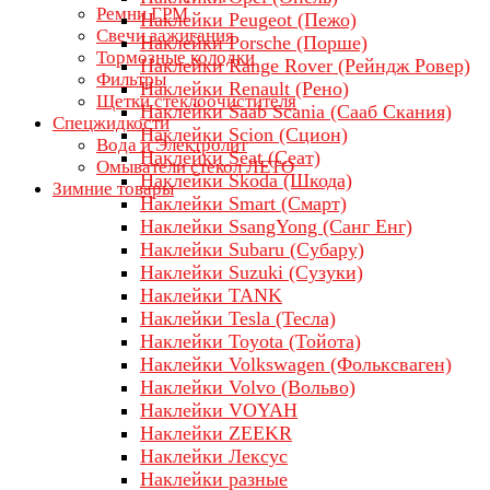
Ремни ГРМ
Наклейки Peugeot (Пежо)
Свечи зажигания
Наклейки Porsche (Порше)
Тормозные колодки
Наклейки Range Rover (Рейндж Ровер)
Фильтры
Наклейки Renault (Рено)
Щетки стеклоочистителя
Наклейки Saab Scania (Сааб Скания)
Спецжидкости
Наклейки Scion (Сцион)
Вода и Электролит
Наклейки Seat (Сеат)
Омыватели стекол ЛЕТО
Наклейки Skoda (Шкода)
Зимние товары
Наклейки Smart (Смарт)
Наклейки SsangYong (Санг Енг)
Наклейки Subaru (Субару)
Наклейки Suzuki (Сузуки)
Наклейки TANK
Наклейки Tesla (Тесла)
Наклейки Toyota (Тойота)
Наклейки Volkswagen (Фольксваген)
Наклейки Volvo (Вольво)
Наклейки VOYAH
Наклейки ZEEKR
Наклейки Лексус
Наклейки разные