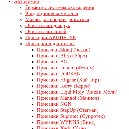
Автохимия
Герметик системы охлаждения
Кондиционеры металла
Масло для сборки двигателя
Очистители для рук
Очистители спрей
Присадки АКПП+ГУР
Присадки в двигатель
Присадки 3ton (Тритон)
Присадки Abro (Абро)
Присадки BG
Присадки Fenom (Феном)
Присадки FORSAN
Присадки Hi gear (Хай Гир)
Присадки Kerry (Керри)
Присадки Liqui Moly (Ликви Моли)
Присадки Mannol (Маннол)
Присадки NGN
Присадки StepUp (Степ-ап)
Присадки Suprotec (Супротек)
Присадки WYNNS (Винс)
Присадки Xado (Хадо)