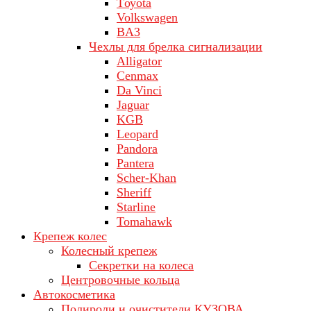
Tоуоta
Volkswagen
ВA3
Чехлы для брелка сигнализации
Alligator
Cenmax
Da Vinci
Jaguar
KGB
Leopard
Pandora
Pantera
Scher-Khan
Sheriff
Starline
Tomahawk
Крепеж колес
Колесный крепеж
Секретки на колеса
Центровочные кольца
Автокосметика
Полироли и очистители КУЗОВА