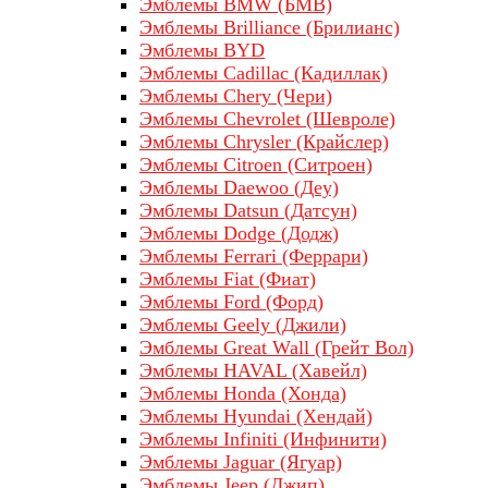
Эмблемы BMW (БМВ)
Эмблемы Brilliance (Брилианс)
Эмблемы BYD
Эмблемы Cadillac (Кадиллак)
Эмблемы Chery (Чери)
Эмблемы Chevrolet (Шевроле)
Эмблемы Chrysler (Крайслер)
Эмблемы Citroen (Ситроен)
Эмблемы Daewoo (Деу)
Эмблемы Datsun (Датсун)
Эмблемы Dodge (Додж)
Эмблемы Ferrari (Феррари)
Эмблемы Fiat (Фиат)
Эмблемы Ford (Форд)
Эмблемы Geely (Джили)
Эмблемы Great Wall (Грейт Вол)
Эмблемы HAVAL (Хавейл)
Эмблемы Honda (Хонда)
Эмблемы Hyundai (Хендай)
Эмблемы Infiniti (Инфинити)
Эмблемы Jaguar (Ягуар)
Эмблемы Jeep (Джип)