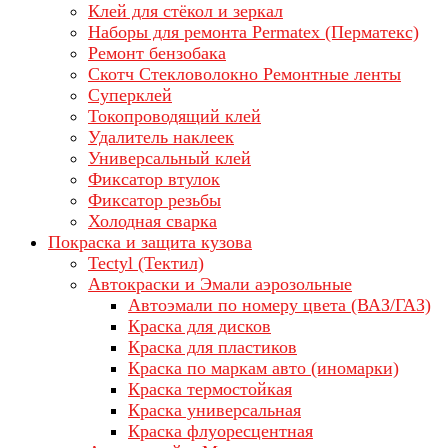
Клей для стёкол и зеркал
Наборы для ремонта Permatex (Перматекс)
Ремонт бензобака
Скотч Стекловолокно Ремонтные ленты
Суперклей
Токопроводящий клей
Удалитель наклеек
Универсальный клей
Фиксатор втулок
Фиксатор резьбы
Холодная сварка
Покраска и защита кузова
Tectyl (Тектил)
Автокраски и Эмали аэрозольные
Автоэмали по номеру цвета (ВАЗ/ГАЗ)
Краска для дисков
Краска для пластиков
Краска по маркам авто (иномарки)
Краска термостойкая
Краска универсальная
Краска флуоресцентная