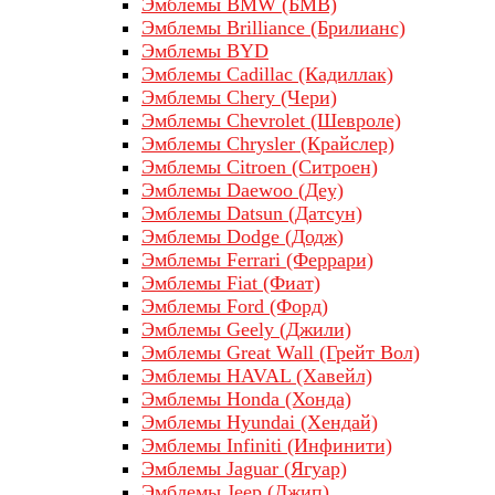
Эмблемы BMW (БМВ)
Эмблемы Brilliance (Брилианс)
Эмблемы BYD
Эмблемы Cadillac (Кадиллак)
Эмблемы Chery (Чери)
Эмблемы Chevrolet (Шевроле)
Эмблемы Chrysler (Крайслер)
Эмблемы Citroen (Ситроен)
Эмблемы Daewoo (Деу)
Эмблемы Datsun (Датсун)
Эмблемы Dodge (Додж)
Эмблемы Ferrari (Феррари)
Эмблемы Fiat (Фиат)
Эмблемы Ford (Форд)
Эмблемы Geely (Джили)
Эмблемы Great Wall (Грейт Вол)
Эмблемы HAVAL (Хавейл)
Эмблемы Honda (Хонда)
Эмблемы Hyundai (Хендай)
Эмблемы Infiniti (Инфинити)
Эмблемы Jaguar (Ягуар)
Эмблемы Jeep (Джип)