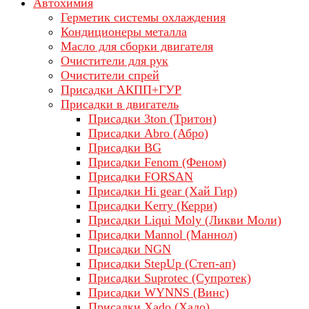
Автохимия
Герметик системы охлаждения
Кондиционеры металла
Масло для сборки двигателя
Очистители для рук
Очистители спрей
Присадки АКПП+ГУР
Присадки в двигатель
Присадки 3ton (Тритон)
Присадки Abro (Абро)
Присадки BG
Присадки Fenom (Феном)
Присадки FORSAN
Присадки Hi gear (Хай Гир)
Присадки Kerry (Керри)
Присадки Liqui Moly (Ликви Моли)
Присадки Mannol (Маннол)
Присадки NGN
Присадки StepUp (Степ-ап)
Присадки Suprotec (Супротек)
Присадки WYNNS (Винс)
Присадки Xado (Хадо)