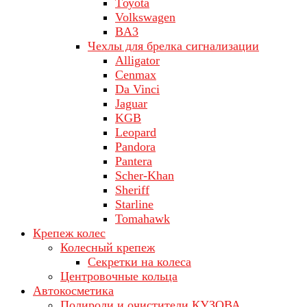
Tоуоta
Volkswagen
ВA3
Чехлы для брелка сигнализации
Alligator
Cenmax
Da Vinci
Jaguar
KGB
Leopard
Pandora
Pantera
Scher-Khan
Sheriff
Starline
Tomahawk
Крепеж колес
Колесный крепеж
Секретки на колеса
Центровочные кольца
Автокосметика
Полироли и очистители КУЗОВА