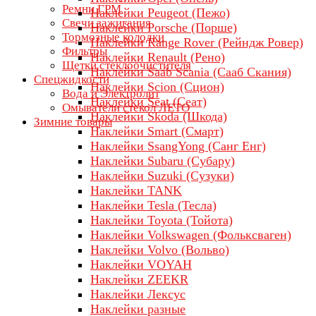
Ремни ГРМ
Наклейки Peugeot (Пежо)
Свечи зажигания
Наклейки Porsche (Порше)
Тормозные колодки
Наклейки Range Rover (Рейндж Ровер)
Фильтры
Наклейки Renault (Рено)
Щетки стеклоочистителя
Наклейки Saab Scania (Сааб Скания)
Спецжидкости
Наклейки Scion (Сцион)
Вода и Электролит
Наклейки Seat (Сеат)
Омыватели стекол ЛЕТО
Наклейки Skoda (Шкода)
Зимние товары
Наклейки Smart (Смарт)
Наклейки SsangYong (Санг Енг)
Наклейки Subaru (Субару)
Наклейки Suzuki (Сузуки)
Наклейки TANK
Наклейки Tesla (Тесла)
Наклейки Toyota (Тойота)
Наклейки Volkswagen (Фольксваген)
Наклейки Volvo (Вольво)
Наклейки VOYAH
Наклейки ZEEKR
Наклейки Лексус
Наклейки разные