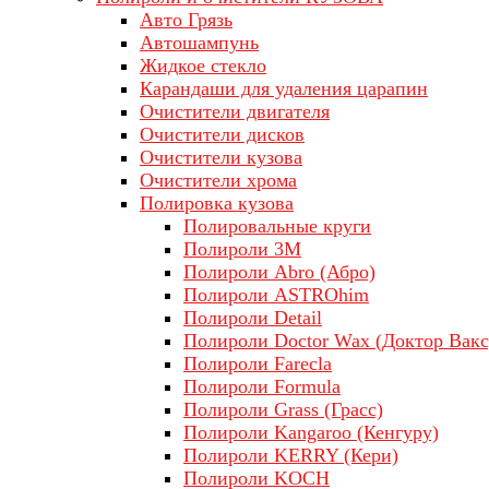
Авто Грязь
Автошампунь
Жидкое стекло
Карандаши для удаления царапин
Очистители двигателя
Очистители дисков
Очистители кузова
Очистители хрома
Полировка кузова
Полировальные круги
Полироли 3М
Полироли Abro (Абро)
Полироли ASTROhim
Полироли Detail
Полироли Doctor Wax (Доктор Вакс
Полироли Farecla
Полироли Formula
Полироли Grass (Грасс)
Полироли Kangaroo (Кенгуру)
Полироли KERRY (Кери)
Полироли KOCH