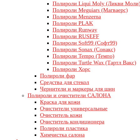
Полироли Liqui Moly (Ликви Моли
Полироли Meguiars (Магваерс)
Полироли Menzerna
Полироли PLAK
Полироли Runway
Полироли RUSEFF
Полироли Soft99 (Софт99)
Полироли Sonax (Сонакс)
Полироли Tempo (Темпо)
Полироли Turtle Wax (Тартл Вакс)
Полироли Хорс
Полироли фар
Средства для стекол
Чернители и маркеры для шин
Полироли и очистители САЛОНА
Краска для кожи
Очистители универсальные
Очиститель кожи
Очиститель кондиционера
Полироли пластика
Химчистка салона