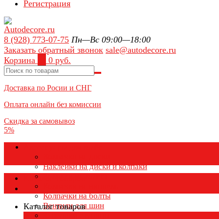
Регистрация
8 (928) 773-07-75
Пн—Вс 09:00—18:00
Заказать обратный звонок
sale@autodecore.ru
Корзина
0
0 руб.
Доставка по Росии и СНГ
Оплата онлайн без комиссии
Скидка за самовывоз
5%
Аксессуары для колёс
Колпачки на диски
Наклейки на диски и колпаки
Колпаки на колеса
Каталог товаров
Колпачки на ниппель
Колпачки на болты
Вентили для шин
Каталог товаров
Заглушки ступицы
×