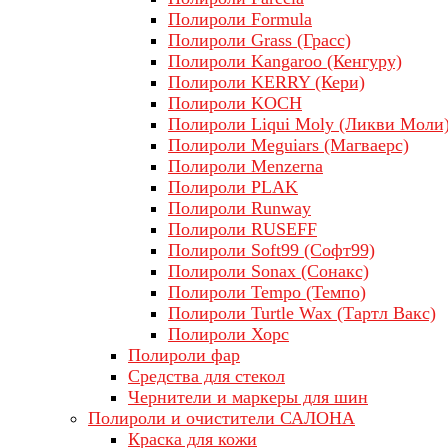
Полироли Formula
Полироли Grass (Грасс)
Полироли Kangaroo (Кенгуру)
Полироли KERRY (Кери)
Полироли KOCH
Полироли Liqui Moly (Ликви Моли
Полироли Meguiars (Магваерс)
Полироли Menzerna
Полироли PLAK
Полироли Runway
Полироли RUSEFF
Полироли Soft99 (Софт99)
Полироли Sonax (Сонакс)
Полироли Tempo (Темпо)
Полироли Turtle Wax (Тартл Вакс)
Полироли Хорс
Полироли фар
Средства для стекол
Чернители и маркеры для шин
Полироли и очистители САЛОНА
Краска для кожи