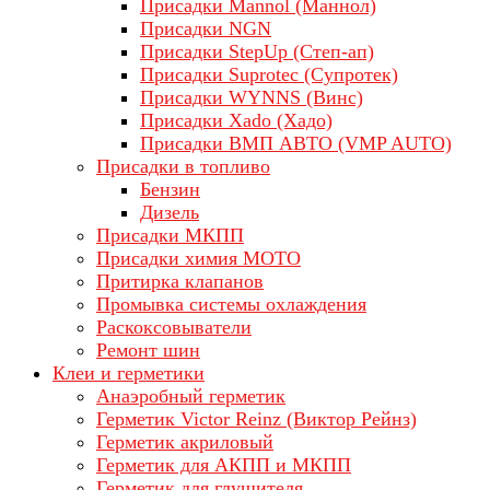
Присадки Mannol (Маннол)
Присадки NGN
Присадки StepUp (Степ-ап)
Присадки Suprotec (Супротек)
Присадки WYNNS (Винс)
Присадки Xado (Хадо)
Присадки ВМП АВТО (VMP AUTO)
Присадки в топливо
Бензин
Дизель
Присадки МКПП
Присадки химия МОТО
Притирка клапанов
Промывка системы охлаждения
Раскоксовыватели
Ремонт шин
Клеи и герметики
Анаэробный герметик
Герметик Victor Reinz (Виктор Рейнз)
Герметик акриловый
Герметик для АКПП и МКПП
Герметик для глушителя