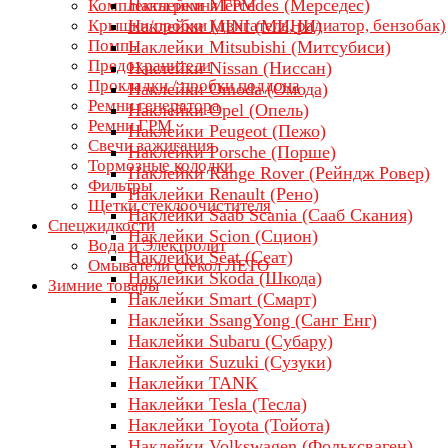
Наклейки Mercedes (Мерседес)
Комплекты ремня ГРМ
Крышки/пробки (двигатель, радиатор, бензобак)
Наклейки MINI (МИНИ)
Помпы
Наклейки Mitsubishi (Митсубиси)
Предохранители
Наклейки Nissan (Ниссан)
Прокладки / пробки поддона
Наклейки Omoda (Омода)
Ремни генератора
Наклейки Opel (Опель)
Ремни ГРМ
Наклейки Peugeot (Пежо)
Свечи зажигания
Наклейки Porsche (Порше)
Тормозные колодки
Наклейки Range Rover (Рейндж Ровер)
Фильтры
Наклейки Renault (Рено)
Щетки стеклоочистителя
Наклейки Saab Scania (Сааб Скания)
Спецжидкости
Наклейки Scion (Сцион)
Вода и Электролит
Наклейки Seat (Сеат)
Омыватели стекол ЛЕТО
Наклейки Skoda (Шкода)
Зимние товары
Наклейки Smart (Смарт)
Наклейки SsangYong (Санг Енг)
Наклейки Subaru (Субару)
Наклейки Suzuki (Сузуки)
Наклейки TANK
Наклейки Tesla (Тесла)
Наклейки Toyota (Тойота)
Наклейки Volkswagen (Фольксваген)