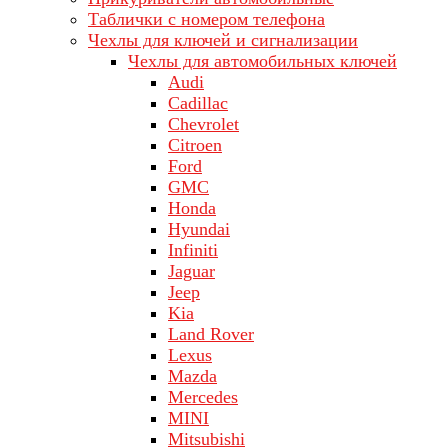
Таблички с номером телефона
Чехлы для ключей и сигнализации
Чехлы для автомобильных ключей
Audi
Cadillac
Chevrolet
Citroen
Ford
GMC
Honda
Hyundai
Infiniti
Jaguar
Jeep
Kia
Land Rover
Lехus
Mazda
Merсеdеs
MINI
Mitsubishi