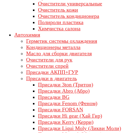
Очистители универсальные
Очиститель кожи
Очиститель кондиционера
Полироли пластика
Химчистка салона
Автохимия
Герметик системы охлаждения
Кондиционеры металла
Масло для сборки двигателя
Очистители для рук
Очистители спрей
Присадки АКПП+ГУР
Присадки в двигатель
Присадки 3ton (Тритон)
Присадки Abro (Абро)
Присадки BG
Присадки Fenom (Феном)
Присадки FORSAN
Присадки Hi gear (Хай Гир)
Присадки Kerry (Керри)
Присадки Liqui Moly (Ликви Моли)