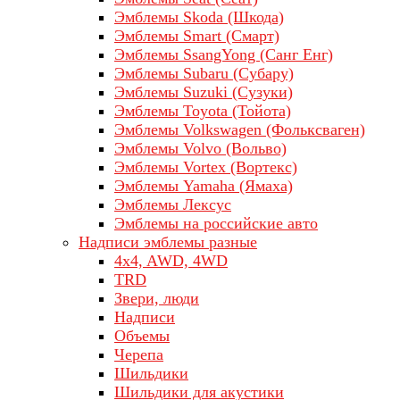
Эмблемы Skoda (Шкода)
Эмблемы Smart (Смарт)
Эмблемы SsangYong (Санг Енг)
Эмблемы Subaru (Субару)
Эмблемы Suzuki (Сузуки)
Эмблемы Toyota (Тойота)
Эмблемы Volkswagen (Фольксваген)
Эмблемы Volvo (Вольво)
Эмблемы Vortex (Вортекс)
Эмблемы Yamaha (Ямаха)
Эмблемы Лексус
Эмблемы на российские авто
Надписи эмблемы разные
4x4, AWD, 4WD
TRD
Звери, люди
Надписи
Объемы
Черепа
Шильдики
Шильдики для акустики