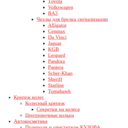
Tоуоta
Volkswagen
ВA3
Чехлы для брелка сигнализации
Alligator
Cenmax
Da Vinci
Jaguar
KGB
Leopard
Pandora
Pantera
Scher-Khan
Sheriff
Starline
Tomahawk
Крепеж колес
Колесный крепеж
Секретки на колеса
Центровочные кольца
Автокосметика
Полироли и очистители КУЗОВА