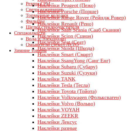
Ремни ГРМ
Наклейки Peugeot (Пежо)
Свечи зажигания
Наклейки Porsche (Порше)
Тормозные колодки
Наклейки Range Rover (Рейндж Ровер)
Фильтры
Наклейки Renault (Рено)
Щетки стеклоочистителя
Наклейки Saab Scania (Сааб Скания)
Спецжидкости
Наклейки Scion (Сцион)
Вода и Электролит
Наклейки Seat (Сеат)
Омыватели стекол ЛЕТО
Наклейки Skoda (Шкода)
Зимние товары
Наклейки Smart (Смарт)
Наклейки SsangYong (Санг Енг)
Наклейки Subaru (Субару)
Наклейки Suzuki (Сузуки)
Наклейки TANK
Наклейки Tesla (Тесла)
Наклейки Toyota (Тойота)
Наклейки Volkswagen (Фольксваген)
Наклейки Volvo (Вольво)
Наклейки VOYAH
Наклейки ZEEKR
Наклейки Лексус
Наклейки разные