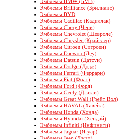
Эмблемы BMW (БМВ)
Эмблемы Brilliance (Брилианс)
Эмблемы BYD
Эмблемы Cadillac (Кадиллак)
Эмблемы Chery (Чери)
Эмблемы Chevrolet (Шевроле)
Эмблемы Chrysler (Крайслер)
Эмблемы Citroen (Ситроен)
Эмблемы Daewoo (Деу)
Эмблемы Datsun (Датсун)
Эмблемы Dodge (Додж)
Эмблемы Ferrari (Феррари)
Эмблемы Fiat (Фиат)
Эмблемы Ford (Форд)
Эмблемы Geely (Джили)
Эмблемы Great Wall (Грейт Вол)
Эмблемы HAVAL (Хавейл)
Эмблемы Honda (Хонда)
Эмблемы Hyundai (Хендай)
Эмблемы Infiniti (Инфинити)
Эмблемы Jaguar (Ягуар)
Эмблемы Jeep (Джип)