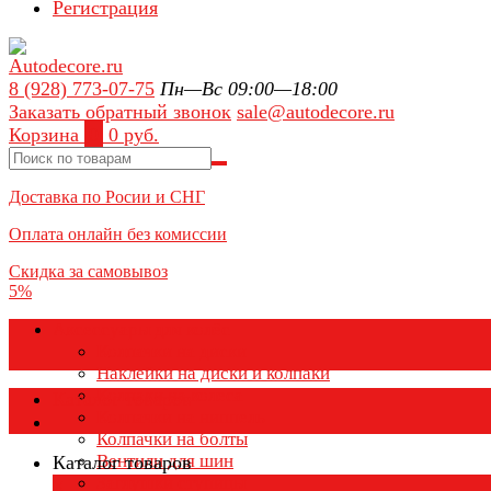
Регистрация
8 (928) 773-07-75
Пн—Вс 09:00—18:00
Заказать обратный звонок
sale@autodecore.ru
Корзина
0
0 руб.
Доставка по Росии и СНГ
Оплата онлайн без комиссии
Скидка за самовывоз
5%
Аксессуары для колёс
Колпачки на диски
Наклейки на диски и колпаки
Колпаки на колеса
Каталог товаров
Колпачки на ниппель
Колпачки на болты
Вентили для шин
Каталог товаров
Заглушки ступицы
×