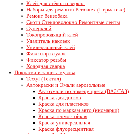
Клей для стёкол и зеркал
Наборы для ремонта Permatex (Перматекс)
Ремонт бензобака
Скотч Стекловолокно Ремонтные ленты
Суперклей
Токопроводящий клей
Удалитель наклеек
Универсальный клей
Фиксатор втулок
Фиксатор резьбы
Холодная сварка
Покраска и защита кузова
Tectyl (Тектил)
Автокраски и Эмали аэрозольные
Автоэмали по номеру цвета (ВАЗ/ГАЗ)
Краска для дисков
Краска для пластиков
Краска по маркам авто (иномарки)
Краска термостойкая
Краска универсальная
Краска флуоресцентная