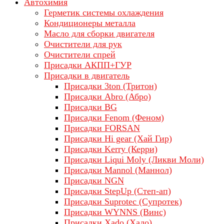
Автохимия
Герметик системы охлаждения
Кондиционеры металла
Масло для сборки двигателя
Очистители для рук
Очистители спрей
Присадки АКПП+ГУР
Присадки в двигатель
Присадки 3ton (Тритон)
Присадки Abro (Абро)
Присадки BG
Присадки Fenom (Феном)
Присадки FORSAN
Присадки Hi gear (Хай Гир)
Присадки Kerry (Керри)
Присадки Liqui Moly (Ликви Моли)
Присадки Mannol (Маннол)
Присадки NGN
Присадки StepUp (Степ-ап)
Присадки Suprotec (Супротек)
Присадки WYNNS (Винс)
Присадки Xado (Хадо)