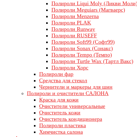
Полироли Liqui Moly (Ликви Моли
Полироли Meguiars (Магваерс)
Полироли Menzerna
Полироли PLAK
Полироли Runway
Полироли RUSEFF
Полироли Soft99 (Софт99)
Полироли Sonax (Сонакс)
Полироли Tempo (Темпо)
Полироли Turtle Wax (Тартл Вакс)
Полироли Хорс
Полироли фар
Средства для стекол
Чернители и маркеры для шин
Полироли и очистители САЛОНА
Краска для кожи
Очистители универсальные
Очиститель кожи
Очиститель кондиционера
Полироли пластика
Химчистка салона