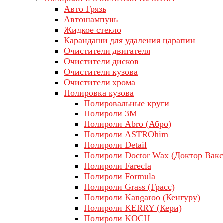
Авто Грязь
Автошампунь
Жидкое стекло
Карандаши для удаления царапин
Очистители двигателя
Очистители дисков
Очистители кузова
Очистители хрома
Полировка кузова
Полировальные круги
Полироли 3М
Полироли Abro (Абро)
Полироли ASTROhim
Полироли Detail
Полироли Doctor Wax (Доктор Вакс
Полироли Farecla
Полироли Formula
Полироли Grass (Грасс)
Полироли Kangaroo (Кенгуру)
Полироли KERRY (Кери)
Полироли KOCH