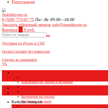
Регистрация
8 (928) 773-07-75
Пн—Вс 09:00—18:00
Заказать обратный звонок
sale@autodecore.ru
Корзина
0
0 руб.
Доставка по Росии и СНГ
Оплата онлайн без комиссии
Скидка за самовывоз
5%
Аксессуары для колёс
Колпачки на диски
Наклейки на диски и колпаки
Колпаки на колеса
Каталог товаров
Колпачки на ниппель
Колпачки на болты
Вентили для шин
Каталог товаров
Заглушки ступицы
×