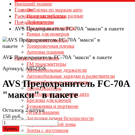
Внешний тюнинг
Главная
Эмблемы по маркам авто
Расходные материалы
Надписи эмблемы разные
Дефлекторы
Предохранители
Насадки на глушитель
AVS Предохранитель FC-70A "макси" в пакете
Рамки для номеров
Крепление номера
Тонировочная пленка
Антенна плавник
AVS Предохранитель FC-70A "макси" в пакете
Аксессуары в салон
FM трансмиттеры
Артикул: A85235S
Автомобильные держатели
Автомобильные зарядки и разветвители
AVS Предохранитель FC-70A
Автомобильные пепельницы
Ароматизаторы
"макси" в пакете
Бейсболки с логотипом авто
Брелоки для ключей
Бумажники и портмоне
Осталось 2 штуки
Дети в машине
150 руб.
Заглушки ремня безопасности
Зеркала мертвой зоны
Купить
Зонты с логотипом