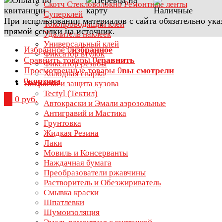
Скотч Стекловолокно Ремонтные ленты
Суперклей
При использовании материалов с сайта обязательно ука
Токопроводящий клей
прямой ссылки на источник.
Удалитель наклеек
Универсальный клей
Избранное
0
избранное
Фиксатор втулок
Сравнить товары
0
сравнить
Фиксатор резьбы
Просмотренные товары
0
вы смотрели
Холодная сварка
0
корзина
Покраска и защита кузова
Tectyl (Тектил)
0
0 руб.
Автокраски и Эмали аэрозольные
Антигравий и Мастика
Грунтовка
Жидкая Резина
Лаки
Мовиль и Консерванты
Наждачная бумага
Преобразователи ржавчины
Растворитель и Обезжириватель
Смывка краски
Шпатлевки
Шумоизоляция