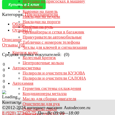
Игрушки на присосках в машину
Купить в 1 клик
Ключницы
Коврики на панель
Категория:
Предохранители
Накладки на педали
Накладки на пороги
Обзор
Оплётки на руль
Отзывы
0
Органайзеры и сетки в багажник
Прикуриватели автомобильные
Описание
Таблички с номером телефона
Отзывы (
0
)
Чехлы для ключей и сигнализации
Крепеж колес
Средняя оценка покупателей: (0)
Колесный крепеж
Центровочные кольца
0
Автокосметика
0
Полироли и очистители КУЗОВА
0
Полироли и очистители САЛОНА
0
Автохимия
0
Герметик системы охлаждения
Кондиционеры металла
Масло для сборки двигателя
Контакты
Очистители для рук
©2012-2024 интернет-магазин Autodecore.ru
Очистители спрей
8 (928) 773-07-75
Пн—Вс 09:00—18:00
Присадки АКПП+ГУР