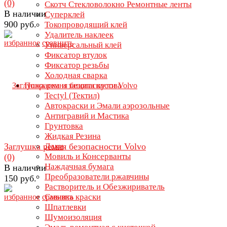
(0)
Скотч Стекловолокно Ремонтные ленты
В наличии
Суперклей
900 руб.
Токопроводящий клей
Удалитель наклеек
избранное
сравнить
Универсальный клей
Фиксатор втулок
Фиксатор резьбы
Холодная сварка
Покраска и защита кузова
Tectyl (Тектил)
Автокраски и Эмали аэрозольные
Антигравий и Мастика
Грунтовка
Жидкая Резина
Заглушка ремня безопасности Volvo
Лаки
Мовиль и Консерванты
(0)
Наждачная бумага
В наличии
Преобразователи ржавчины
150 руб.
Растворитель и Обезжириватель
Смывка краски
избранное
сравнить
Шпатлевки
Шумоизоляция