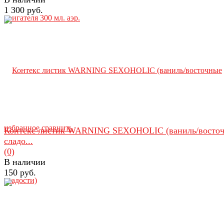
1 300 руб.
избранное
сравнить
Контекс листик WARNING SEXOHOLIC (ваниль/восто
сладо...
(0)
В наличии
150 руб.