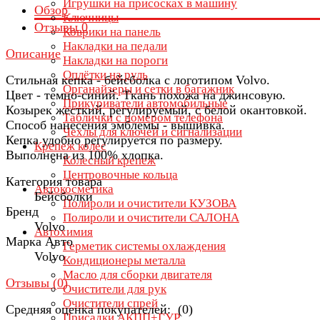
Игрушки на присосках в машину
Обзор
Ключницы
Отзывы
0
Коврики на панель
Накладки на педали
Описание
Накладки на пороги
Оплётки на руль
Стильная кепка - бейсболка с логотипом Volvo.
Органайзеры и сетки в багажник
Цвет - темно-синий. Ткань похожа на джинсовую.
Прикуриватели автомобильные
Козырек жесткий, регулируемый, с белой окантовкой.
Таблички с номером телефона
Способ нанесения эмблемы - вышивка.
Чехлы для ключей и сигнализации
Кепка удобно регулируется по размеру.
Крепеж колес
Выполнена из 100% хлопка.
Колесный крепеж
Центровочные кольца
Категория товара
Автокосметика
Бейсболки
Полироли и очистители КУЗОВА
Бренд
Полироли и очистители САЛОНА
Volvo
Автохимия
Марка Авто
Герметик системы охлаждения
Volvo
Кондиционеры металла
Масло для сборки двигателя
Отзывы (
0
)
Очистители для рук
Очистители спрей
Средняя оценка покупателей: (0)
Присадки АКПП+ГУР