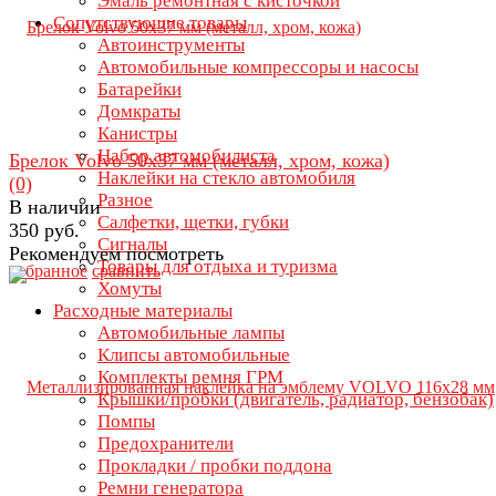
Эмаль ремонтная с кисточкой
Сопутствующие товары
Автоинструменты
Автомобильные компрессоры и насосы
Батарейки
Домкраты
Канистры
Набор автомобилиста
Брелок Volvo 50х37 мм (металл, хром, кожа)
Наклейки на стекло автомобиля
(0)
Разное
В наличии
Салфетки, щетки, губки
350 руб.
Сигналы
Рекомендуем посмотреть
Товары для отдыха и туризма
избранное
сравнить
Хомуты
Расходные материалы
Автомобильные лампы
Клипсы автомобильные
Комплекты ремня ГРМ
Крышки/пробки (двигатель, радиатор, бензобак)
Помпы
Предохранители
Прокладки / пробки поддона
Ремни генератора