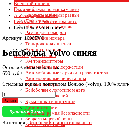
Внешний тюнинг
Главная
Эмблемы по маркам авто
Аксессуары в салон
Надписи эмблемы разные
Дефлекторы
Бейсболки с логотипом авто
Насадки на глушитель
Бейсболка Volvo синяя
Рамки для номеров
Артикул: 10085VO
Крепление номера
Тонировочная пленка
Антенна плавник
Бейсболка Volvo синяя
Аксессуары в салон
FM трансмиттеры
Осталось несколько штук
Автомобильные держатели
Автомобильные зарядки и разветвители
690 руб.
Автомобильные пепельницы
Стильная кепка с логотипом Вольво (Volvo). 100% хлоп
Ароматизаторы
Бейсболки с логотипом авто
Брелоки для ключей
Купить
Бумажники и портмоне
Дети в машине
Купить в 1 клик
Заглушки ремня безопасности
Зеркала мертвой зоны
Категория:
Бейсболки с логотипом авто
Зонты с логотипом