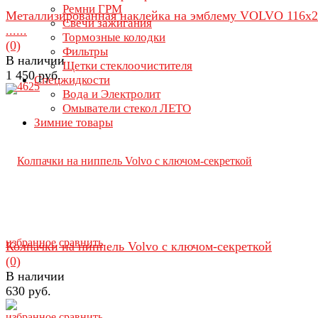
Ремни ГРМ
Металлизированная наклейка на эмблему VOLVO 116х
Свечи зажигания
......
Тормозные колодки
(0)
Фильтры
В наличии
Щетки стеклоочистителя
1 450 руб.
Спецжидкости
Вода и Электролит
Омыватели стекол ЛЕТО
Зимние товары
избранное
сравнить
Колпачки на ниппель Volvo с ключом-секреткой
(0)
В наличии
630 руб.
избранное
сравнить