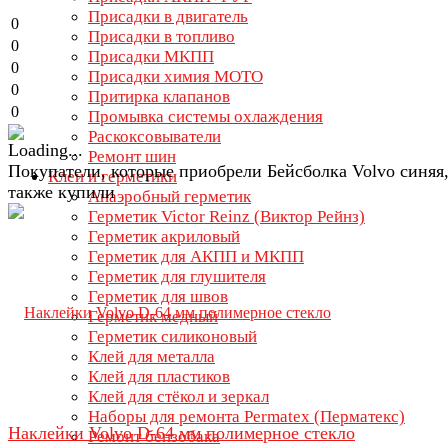
Присадки в двигатель
0
Присадки в топливо
0
Присадки МКПП
0
Присадки химия МОТО
0
Притирка клапанов
0
Промывка системы охлаждения
Раскоксовыватели
Ремонт шин
Покупатели, которые приобрели Бейсболка Volvo синяя
Клеи и герметики
также купили
Анаэробный герметик
Герметик Victor Reinz (Виктор Рейнз)
Герметик акриловый
Герметик для АКПП и МКПП
Герметик для глушителя
Герметик для швов
Герметик медный
Герметик силиконовый
Клей для металла
Клей для пластиков
Клей для стёкол и зеркал
Наборы для ремонта Permatex (Перматекс)
Наклейки Volvo D-64 мм полимерное стекло
Ремонт бензобака