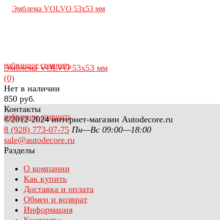
избранное
сравнить
Эмблема VOLVO 53х53 мм
(0)
Нет в наличии
850 руб.
Контакты
избранное
сравнить
©2012-2024 интернет-магазин Autodecore.ru
8 (928) 773-07-75
Пн—Вс 09:00—18:00
sale@autodecore.ru
Разделы
О компании
Как купить
Доставка и оплата
Обмен и возврат
Информация
Контакты