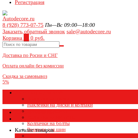
Регистрация
8 (928) 773-07-75
Пн—Вс 09:00—18:00
Заказать обратный звонок
sale@autodecore.ru
Корзина
0
0 руб.
Доставка по Росии и СНГ
Оплата онлайн без комиссии
Скидка за самовывоз
5%
Аксессуары для колёс
Колпачки на диски
Наклейки на диски и колпаки
Колпаки на колеса
Каталог товаров
Колпачки на ниппель
Колпачки на болты
Вентили для шин
Каталог товаров
Заглушки ступицы
×