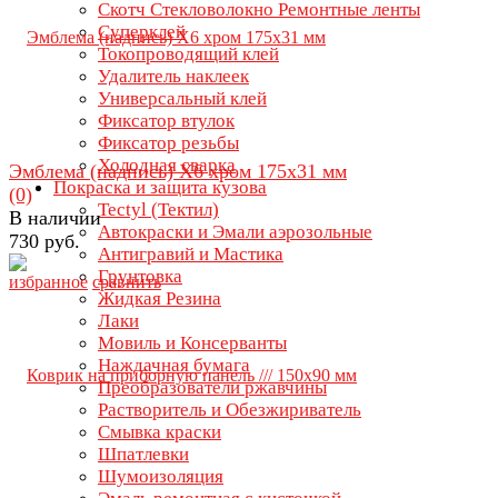
Скотч Стекловолокно Ремонтные ленты
Суперклей
Токопроводящий клей
Удалитель наклеек
Универсальный клей
Фиксатор втулок
Фиксатор резьбы
Холодная сварка
Эмблема (надпись) X6 хром 175х31 мм
Покраска и защита кузова
(0)
Tectyl (Тектил)
В наличии
Автокраски и Эмали аэрозольные
730 руб.
Антигравий и Мастика
Грунтовка
избранное
сравнить
Жидкая Резина
Лаки
Мовиль и Консерванты
Наждачная бумага
Преобразователи ржавчины
Растворитель и Обезжириватель
Смывка краски
Шпатлевки
Шумоизоляция