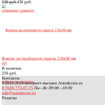
530 руб.
430 руб.
избранное
сравнить
Коврик на приборную панель 150х90 мм
(0)
В наличии
250 руб.
Контакты
избранное
сравнить
©2012-2024 интернет-магазин Autodecore.ru
8 (928) 773-07-75
Пн—Вс 09:00—18:00
sale@autodecore.ru
Разделы