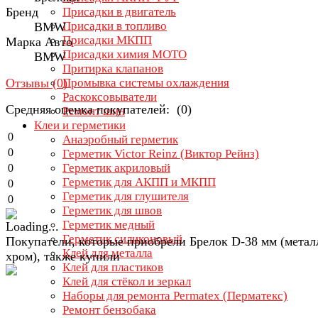
Бренд
Присадки в двигатель
Присадки в топливо
ВМW
Присадки МКПП
Марка Авто
Присадки химия МОТО
ВМW
Притирка клапанов
Отзывы (
0
)
Промывка системы охлаждения
Раскоксовыватели
Средняя оценка покупателей: (0)
Ремонт шин
Клеи и герметики
0
Анаэробный герметик
0
Герметик Victor Reinz (Виктор Рейнз)
Герметик акриловый
0
Герметик для АКПП и МКПП
0
Герметик для глушителя
0
Герметик для швов
Герметик медный
Герметик силиконовый
Покупатели, которые приобрели Брелок D-38 мм (метал
Клей для металла
хром), также купили
Клей для пластиков
Клей для стёкол и зеркал
Наборы для ремонта Permatex (Перматекс)
Ремонт бензобака