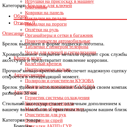
Игрушки на присосках в машину
Категория:
Брелоки для ключей
Ключницы
Коврики на панель
Обзор
Накладки на педали
Отзывы
0
Накладки на пороги
Оплётки на руль
Описание
Органайзеры и сетки в багажник
Прикуриватели автомобильные
Брелок выполнен в форме подвески-логотипа.
Таблички с номером телефона
Чехлы для ключей и сигнализации
Хромированное покрытие металла продлит срок служб
Крепеж колес
аксессуара и предотвратит появление коррозии.
Колесный крепеж
Центровочные кольца
Прочное кольцо-крепление обеспечит надежную сцепку
Автокосметика
откроется в неподходящий момент.
Полироли и очистители КУЗОВА
Полироли и очистители САЛОНА
Брелок удобен в использовании благодаря своим компа
Автохимия
размерам 38 мм .
Герметик системы охлаждения
Стильный аксессуар станет отличным дополнением к
Кондиционеры металла
Масло для сборки двигателя
вашему автомобилю и приятным подарком вашим близк
Очистители для рук
Категория товара
Очистители спрей
Брелоки
Присадки АКПП+ГУР