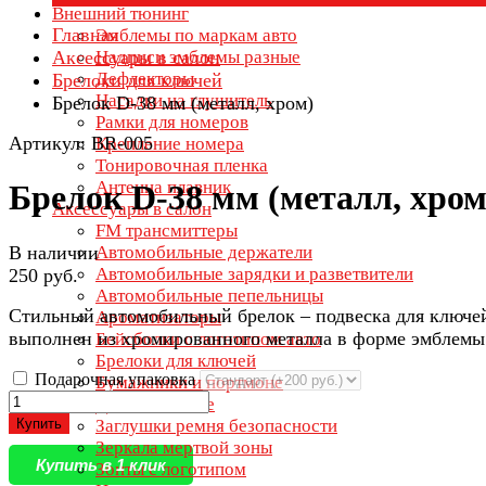
Внешний тюнинг
Главная
Эмблемы по маркам авто
Аксессуары в салон
Надписи эмблемы разные
Дефлекторы
Брелоки для ключей
Насадки на глушитель
Брелок D-38 мм (металл, хром)
Рамки для номеров
Артикул: BR-005
Крепление номера
Тонировочная пленка
Антенна плавник
Брелок D-38 мм (металл, хром
Аксессуары в салон
FM трансмиттеры
В наличии
Автомобильные держатели
Автомобильные зарядки и разветвители
250 руб.
Автомобильные пепельницы
Стильный автомобильный брелок – подвеска для ключе
Ароматизаторы
выполнен из хромированного металла в форме эмблемы
Бейсболки с логотипом авто
Брелоки для ключей
Подарочная упаковка
Бумажники и портмоне
Дети в машине
Купить
Заглушки ремня безопасности
Зеркала мертвой зоны
Купить в 1 клик
Зонты с логотипом