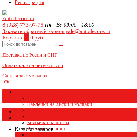
Регистрация
8 (928) 773-07-75
Пн—Вс 09:00—18:00
Заказать обратный звонок
sale@autodecore.ru
Корзина
0
0 руб.
Доставка по Росии и СНГ
Оплата онлайн без комиссии
Скидка за самовывоз
5%
Аксессуары для колёс
Колпачки на диски
Наклейки на диски и колпаки
Колпаки на колеса
Каталог товаров
Колпачки на ниппель
Колпачки на болты
Вентили для шин
Каталог товаров
Заглушки ступицы
×