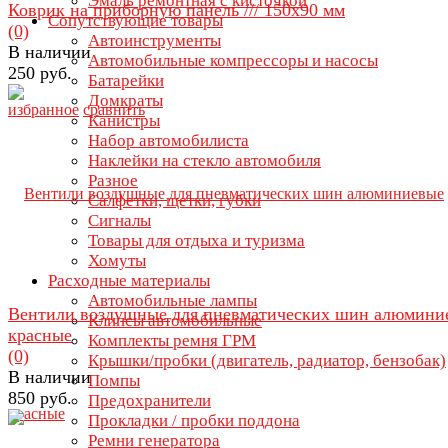
Эмаль ремонтная с кисточкой
Коврик на приборную панель /// 150х90 мм
Сопутствующие товары
(0)
Автоинструменты
В наличии
Автомобильные компрессоры и насосы
250 руб.
Батарейки
Домкраты
избранное
сравнить
Канистры
Набор автомобилиста
Наклейки на стекло автомобиля
Разное
Салфетки, щетки, губки
Сигналы
Товары для отдыха и туризма
Хомуты
Расходные материалы
Автомобильные лампы
Вентили воздушные для пневматических шин алюмини
Клипсы автомобильные
красные
Комплекты ремня ГРМ
(0)
Крышки/пробки (двигатель, радиатор, бензобак)
В наличии
Помпы
850 руб.
Предохранители
Прокладки / пробки поддона
Ремни генератора