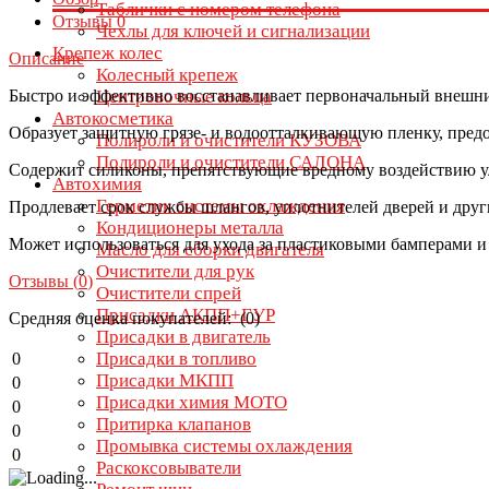
Таблички с номером телефона
Отзывы
0
Чехлы для ключей и сигнализации
Крепеж колес
Описание
Колесный крепеж
Быстро и эффективно восстанавливает первоначальный внешни
Центровочные кольца
Автокосметика
Образует защитную грязе- и водоотталкивающую пленку, пред
Полироли и очистители КУЗОВА
Полироли и очистители САЛОНА
Содержит силиконы, препятствующие вредному воздействию у
Автохимия
Герметик системы охлаждения
Продлевает срок службы шлангов, уплотнителей дверей и други
Кондиционеры металла
Может использоваться для ухода за пластиковыми бамперами и
Масло для сборки двигателя
Очистители для рук
Отзывы (
0
)
Очистители спрей
Присадки АКПП+ГУР
Средняя оценка покупателей: (0)
Присадки в двигатель
Присадки в топливо
0
Присадки МКПП
0
Присадки химия МОТО
0
Притирка клапанов
0
Промывка системы охлаждения
0
Раскоксовыватели