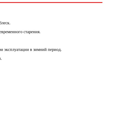
блеск.
евременного старения.
при эксплуатации в зимний период.
.