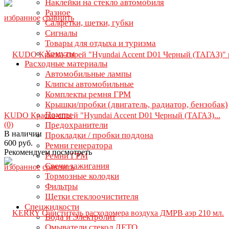
Наклейки на стекло автомобиля
Разное
избранное
сравнить
Салфетки, щетки, губки
Сигналы
Товары для отдыха и туризма
Хомуты
Расходные материалы
Автомобильные лампы
Клипсы автомобильные
Комплекты ремня ГРМ
Крышки/пробки (двигатель, радиатор, бензобак)
Помпы
KUDO Краска-спрей "Hyundai Accent D01 Черный (ТАГАЗ)...
(0)
Предохранители
В наличии
Прокладки / пробки поддона
600 руб.
Ремни генератора
Рекомендуем посмотреть
Ремни ГРМ
Свечи зажигания
избранное
сравнить
Тормозные колодки
Фильтры
Щетки стеклоочистителя
Спецжидкости
Вода и Электролит
Омыватели стекол ЛЕТО