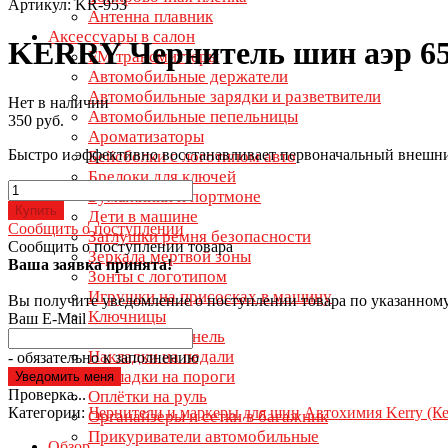
Артикул: KR-953
Антенна плавник
Аксессуары в салон
KERRY Чернитель шин аэр 6
FM трансмиттеры
Автомобильные держатели
Автомобильные зарядки и разветвители
Нет в наличии
Автомобильные пепельницы
350 руб.
Ароматизаторы
Быстро и эффективно восстанавливает первоначальный внешни
Бейсболки с логотипом авто
Брелоки для ключей
Бумажники и портмоне
Купить
Дети в машине
Сообщить о поступлении
Заглушки ремня безопасности
Сообщить о поступлении товара
Зеркала мертвой зоны
Ваша заявка принята!
Зонты с логотипом
Игрушки на присосках в машину
Вы получите уведомление о поступлении товара по указанном
Ключницы
Ваш E-Mail
Коврики на панель
Накладки на педали
- обязательно к заполнению
Накладки на пороги
Проверка...
Оплётки на руль
Категории:
Чернители и маркеры для шин
Автохимия Kerry (К
Органайзеры и сетки в багажник
Прикуриватели автомобильные
Обзор