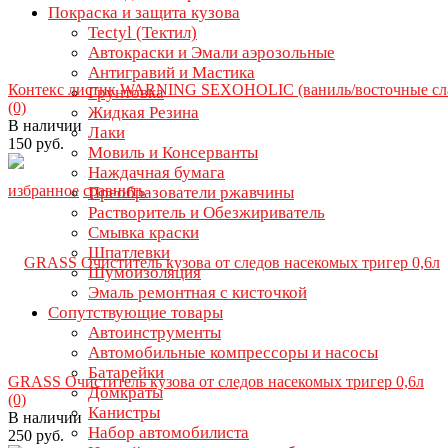
Покраска и защита кузова
Tectyl (Тектил)
Автокраски и Эмали аэрозольные
Антигравий и Мастика
Контекс листик WARNING SEXOHOLIC (ваниль/восточные сла
Грунтовка
(0)
Жидкая Резина
В наличии
Лаки
150 руб.
Мовиль и Консерванты
Наждачная бумага
избранное
сравнить
Преобразователи ржавчины
Растворитель и Обезжириватель
Смывка краски
Шпатлевки
Шумоизоляция
Эмаль ремонтная с кисточкой
Сопутствующие товары
Автоинструменты
Автомобильные компрессоры и насосы
Батарейки
GRASS Очиститель кузова от следов насекомых тригер 0,6л
Домкраты
(0)
Канистры
В наличии
Набор автомобилиста
250 руб.