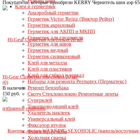
Ремонт шин
Покупатели, которые приобрели KERRY Чернитель шин аэр 65
Клеи и герметики
Анаэробный герметик
Герметик Victor Reinz (Виктор Рейнз)
Герметик акриловый
Герметик для АКПП и МКПП
Герметик для глушителя
Герметик для швов
Герметик медный
Герметик силиконовый
Клей для металла
Клей для пластиков
Клей для стёкол и зеркал
Hi-Gear Салфетки для стекол 20 шт
Наборы для ремонта Permatex (Перматекс)
(0)
Ремонт бензобака
В наличии
150 руб.
Скотч Стекловолокно Ремонтные ленты
Суперклей
Токопроводящий клей
избранное
сравнить
Удалитель наклеек
Универсальный клей
Фиксатор втулок
Фиксатор резьбы
Холодная сварка