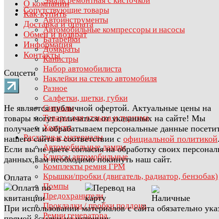
Эмаль ремонтная с кисточкой
О компании
Сопутствующие товары
Как купить
Автоинструменты
Доставка и оплата
Автомобильные компрессоры и насосы
Обмен и возврат
Батарейки
Информация
Домкраты
Контакты
Канистры
Набор автомобилиста
Соцсети
Наклейки на стекло автомобиля
Разное
Салфетки, щетки, губки
Не является публичной офертой. Актуальные цены на
Сигналы
Товары для отдыха и туризма
товары могут отличаться от указанных на сайте! Мы
Хомуты
получаем и обрабатываем персональные данные посети
Расходные материалы
нашего сайта в соответствии с
официальной политикой
Автомобильные лампы
Если вы не даете согласия на обработку своих персона
Клипсы автомобильные
данных,вам необходимо покинуть наш сайт.
Комплекты ремня ГРМ
Крышки/пробки (двигатель, радиатор, бензобак)
Оплата
Помпы
Предохранители
Прокладки / пробки поддона
При использовании материалов с сайта обязательно ука
Ремни генератора
прямой ссылки на источник.