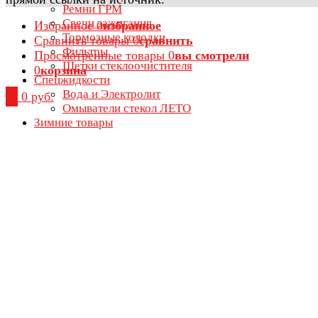
Ремни ГРМ
Свечи зажигания
Избранное
0
избранное
Тормозные колодки
Сравнить товары
0
сравнить
Фильтры
Просмотренные товары
0
вы смотрели
Щетки стеклоочистителя
0
корзина
Спецжидкости
Вода и Электролит
0
0 руб.
Омыватели стекол ЛЕТО
Зимние товары