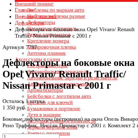
Внешний тюнинг
Главная
Эмблемы по маркам авто
Внешний тюнинг
Надписи эмблемы разные
Дефлекторы
Дефлекторы
Насадки на глушитель
Дефлекторы на боковые окна Opel Vivaro/ Renault
Рамки для номеров
Traffic/ Nissan Primastar с 2001 г
Крепление номера
Артикул: 7787
Тонировочная пленка
Антенна плавник
Аксессуары в салон
Дефлекторы на боковые окна
FM трансмиттеры
Opel Vivaro/ Renault Traffic/
Автомобильные держатели
Автомобильные зарядки и разветвители
Nissan Primastar с 2001 г
Автомобильные пепельницы
Ароматизаторы
Бейсболки с логотипом авто
Осталась 1 штука
Брелоки для ключей
1 350 руб.
Бумажники и портмоне
Дети в машине
Боковые дефлекторы (ветровики) на окна Опель Виваро
Заглушки ремня безопасности
Рено Траффик, Ниссан Примастар с 2001 г. Комплект 2 
Зеркала мертвой зоны
Зонты с логотипом