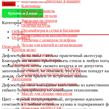
Игрушки на присосках в машину
Купить
Ключницы
Коврики на панель
Купить в 1 клик
Накладки на педали
Накладки на пороги
Категория:
Дефлекторы
Оплётки на руль
Органайзеры и сетки в багажник
Обзор
Прикуриватели автомобильные
Отзывы
0
Таблички с номером телефона
Чехлы для ключей и сигнализации
Описание
Крепеж колес
Колесный крепеж
Дефлекторы на окна – весьма практичный аксессуар.
Центровочные кольца
Благодаря им можно приоткрывать стекла в любую пого
Автокосметика
чтобы пустить поток свежего воздуха и не допустить
Полироли и очистители КУЗОВА
запотевание стекол, не опасаясь, что в салон попадут к
Полироли и очистители САЛОНА
дождя, снег или брызги от встречных машин.
Автохимия
Герметик системы охлаждения
Дефлекторы окон накладные выполнены из качественно
Кондиционеры металла
гибкого поликарбоната по новейшим технологиям.
Масло для сборки двигателя
Очистители для рук
Цвет – черный полупрозрачный, ветровики идеально
Очистители спрей
сочетаются с любым оттенком кузова и подчеркивают 
Присадки АКПП+ГУР