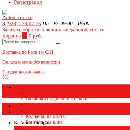
Регистрация
8 (928) 773-07-75
Пн—Вс 09:00—18:00
Заказать обратный звонок
sale@autodecore.ru
Корзина
0
0 руб.
Доставка по Росии и СНГ
Оплата онлайн без комиссии
Скидка за самовывоз
5%
Аксессуары для колёс
Колпачки на диски
Наклейки на диски и колпаки
Колпаки на колеса
Каталог товаров
Колпачки на ниппель
Колпачки на болты
Вентили для шин
Каталог товаров
Заглушки ступицы
×