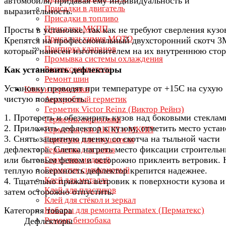
автомобиля, придавая ему индивидуальность и
Присадки в двигатель
выразительность.
Присадки в топливо
Присадки МКПП
Просты в установке, так как не требуют сверления кузо
Присадки химия МОТО
Крепятся на профессиональный двухсторонний скотч 3
Притирка клапанов
который нанесен изготовителем на их внутреннюю стор
Промывка системы охлаждения
Раскоксовыватели
Как установить дефлекторы
Ремонт шин
Установку проводят при температуре от +15С на сухую
Клеи и герметики
чистую поверхность.
Анаэробный герметик
Герметик Victor Reinz (Виктор Рейнз)
1. Протереть и обезжирить кузов над боковыми стеклам
Герметик акриловый
2. Приложить дефлектор к кузову, отметить место устан
Герметик для АКПП и МКПП
3. Снять защитную пленку со скотча на тыльной части
Герметик для глушителя
дефлектора. Слегка нагреть место фиксации строитель
Герметик для швов
или бытовым феном и осторожно приклеить ветровик. 
Герметик медный
Герметик силиконовый
теплую поверхность дефлектор крепится надежнее.
Клей для металла
4. Тщательно прижать ветровик к поверхности кузова и
Клей для пластиков
затем осторожно отпустить.
Клей для стёкол и зеркал
Категория товара
Наборы для ремонта Permatex (Перматекс)
Ремонт бензобака
Дефлекторы