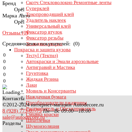
Скотч Стекловолокно Ремонтные ленты
Бренд
Суперклей
Opel
Токопроводящий клей
Марка Авто
Удалитель наклеек
Opel
Универсальный клей
Фиксатор втулок
Отзывы (
0
)
Фиксатор резьбы
Средняя оценка покупателей: (0)
Холодная сварка
Покраска и защита кузова
0
Tectyl (Тектил)
Автокраски и Эмали аэрозольные
0
Антигравий и Мастика
0
Грунтовка
0
Жидкая Резина
0
Лаки
Мовиль и Консерванты
Наждачная бумага
Контакты
Преобразователи ржавчины
©2012-2024 интернет-магазин Autodecore.ru
Растворитель и Обезжириватель
8 (928) 773-07-75
Пн—Вс 09:00—18:00
Смывка краски
sale@autodecore.ru
Шпатлевки
Разделы
Шумоизоляция