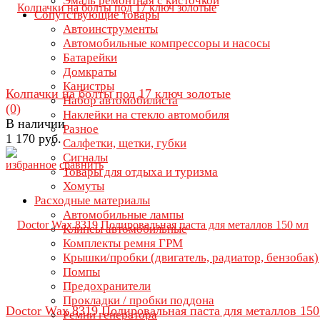
Эмаль ремонтная с кисточкой
Сопутствующие товары
Автоинструменты
Автомобильные компрессоры и насосы
Батарейки
Домкраты
Канистры
Колпачки на болты под 17 ключ золотые
Набор автомобилиста
(0)
Наклейки на стекло автомобиля
В наличии
Разное
1 170 руб.
Салфетки, щетки, губки
Сигналы
избранное
сравнить
Товары для отдыха и туризма
Хомуты
Расходные материалы
Автомобильные лампы
Клипсы автомобильные
Комплекты ремня ГРМ
Крышки/пробки (двигатель, радиатор, бензобак)
Помпы
Предохранители
Прокладки / пробки поддона
Doctor Wax 8319 Полировальная паста для металлов 150
Ремни генератора