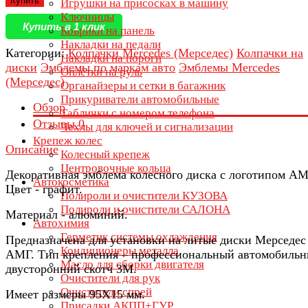
Купить
Игрушки на присосках в машину
Ключницы
Купить в 1 клик
Коврики на панель
Накладки на педали
Категории:
Колпачки Mercedes (Мерседес)
Колпачки на
Накладки на пороги
диски
Эмблемы по маркам авто
Эмблемы Mercedes
Оплётки на руль
(Мерседес)
Органайзеры и сетки в багажник
Прикуриватели автомобильные
Обзор
Таблички с номером телефона
Отзывы
0
Чехлы для ключей и сигнализации
Крепеж колес
Описание
Колесный крепеж
Центровочные кольца
Декоративная эмблема колесного диска с логотипом АМ
Автокосметика
Цвет - графит.
Полироли и очистители КУЗОВА
Полироли и очистители САЛОНА
Материал - алюминий.
Автохимия
Герметик системы охлаждения
Предназначена для установки на литые диски Мерседес
Кондиционеры металла
АМГ. Тип крепления – профессиональный автомобиль
Масло для сборки двигателя
двусторонний скотч 3М.
Очистители для рук
Очистители спрей
Имеет размеры 95Х15 мм.
Присадки АКПП+ГУР