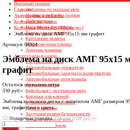
Внешний тюнинг
Главная
Эмблемы по маркам авто
Аксессуары для колёс
Надписи эмблемы разные
Дефлекторы
Колпачки на диски
Насадки на глушитель
Колпачки Mercedes (Мерседес)
Рамки для номеров
Эмблема на диск АМГ 95х15 мм графит
Крепление номера
Артикул: 04924
Тонировочная пленка
Антенна плавник
Аксессуары в салон
Эмблема на диск АМГ 95х15 
FM трансмиттеры
графит
Автомобильные держатели
Автомобильные зарядки и разветвители
Автомобильные пепельницы
Осталось несколько штук
Ароматизаторы
330 руб.
Бейсболки с логотипом авто
Брелоки для ключей
Эмблема колесного диска с логотипом АМГ размером 9
Бумажники и портмоне
мм, графитового цвета.
Дети в машине
Заглушки ремня безопасности
Подарочная упаковка
Зеркала мертвой зоны
Зонты с логотипом