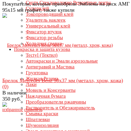
Скотч Стекловолокно Ремонтные ленты
Покупатели, которые приобрели Эмблема на диск АМГ
Суперклей
95х15 мм графит, также купили
Токопроводящий клей
Удалитель наклеек
Универсальный клей
Фиксатор втулок
Фиксатор резьбы
Холодная сварка
Покраска и защита кузова
Tectyl (Тектил)
Автокраски и Эмали аэрозольные
Антигравий и Мастика
Грунтовка
Жидкая Резина
Брелок Mercedes Benz 50х37 мм (металл, хром, кожа)
Лаки
(0)
Мовиль и Консерванты
В наличии
Наждачная бумага
350 руб.
Преобразователи ржавчины
Растворитель и Обезжириватель
избранное
сравнить
Смывка краски
Шпатлевки
Шумоизоляция