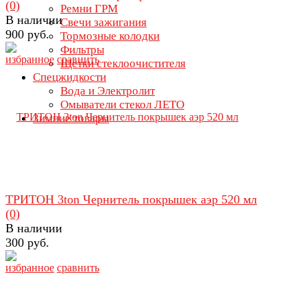
(0)
Ремни ГРМ
В наличии
Свечи зажигания
900 руб.
Тормозные колодки
Фильтры
избранное
сравнить
Щетки стеклоочистителя
Спецжидкости
Вода и Электролит
Омыватели стекол ЛЕТО
Зимние товары
ТРИТОН 3ton Чернитель покрышек аэр 520 мл
(0)
В наличии
300 руб.
избранное
сравнить