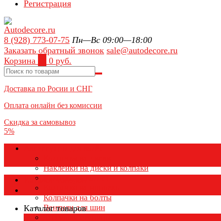
Регистрация
8 (928) 773-07-75
Пн—Вс 09:00—18:00
Заказать обратный звонок
sale@autodecore.ru
Корзина
0
0 руб.
Доставка по Росии и СНГ
Оплата онлайн без комиссии
Скидка за самовывоз
5%
Аксессуары для колёс
Колпачки на диски
Наклейки на диски и колпаки
Колпаки на колеса
Каталог товаров
Колпачки на ниппель
Колпачки на болты
Вентили для шин
Каталог товаров
Заглушки ступицы
×