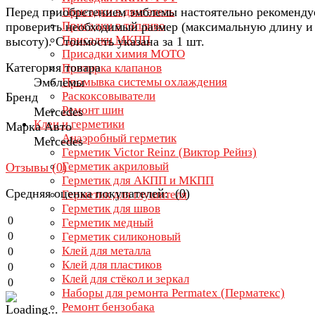
Перед приобретением эмблемы настоятельно рекоменду
Присадки в двигатель
Присадки в топливо
проверить необходимый размер (максимальную длину и
Присадки МКПП
высоту). Стоимость указана за 1 шт.
Присадки химия МОТО
Категория товара
Притирка клапанов
Эмблемы
Промывка системы охлаждения
Раскоксовыватели
Бренд
Ремонт шин
Mercedes
Клеи и герметики
Марка Авто
Анаэробный герметик
Mercedes
Герметик Victor Reinz (Виктор Рейнз)
Герметик акриловый
Отзывы (
0
)
Герметик для АКПП и МКПП
Средняя оценка покупателей: (0)
Герметик для глушителя
Герметик для швов
0
Герметик медный
0
Герметик силиконовый
Клей для металла
0
Клей для пластиков
0
Клей для стёкол и зеркал
0
Наборы для ремонта Permatex (Перматекс)
Ремонт бензобака