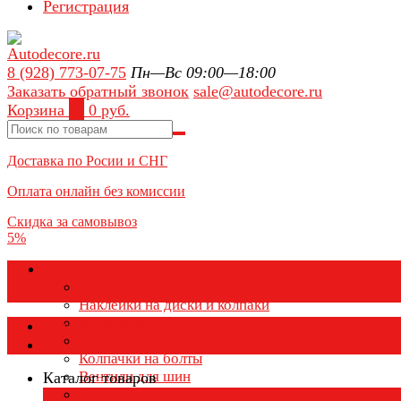
Регистрация
8 (928) 773-07-75
Пн—Вс 09:00—18:00
Заказать обратный звонок
sale@autodecore.ru
Корзина
0
0 руб.
Доставка по Росии и СНГ
Оплата онлайн без комиссии
Скидка за самовывоз
5%
Аксессуары для колёс
Колпачки на диски
Наклейки на диски и колпаки
Колпаки на колеса
Каталог товаров
Колпачки на ниппель
Колпачки на болты
Вентили для шин
Каталог товаров
Заглушки ступицы
×