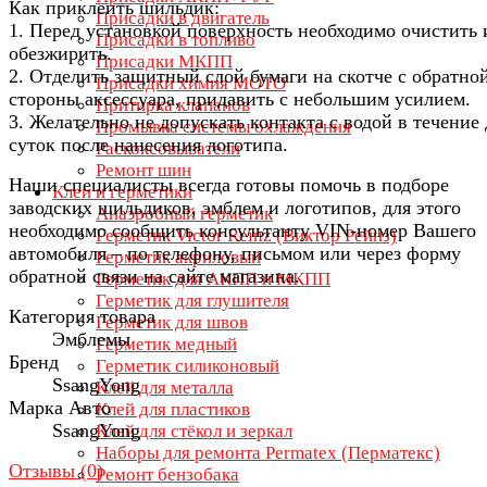
Как приклеить шильдик:
Присадки в двигатель
1. Перед установкой поверхность необходимо очистить 
Присадки в топливо
обезжирить.
Присадки МКПП
2. Отделить защитный слой бумаги на скотче с обратно
Присадки химия МОТО
стороны аксессуара, придавить с небольшим усилием.
Притирка клапанов
3. Желательно не допускать контакта с водой в течение
Промывка системы охлаждения
суток после нанесения логотипа.
Раскоксовыватели
Ремонт шин
Наши специалисты всегда готовы помочь в подборе
Клеи и герметики
заводских шильдиков, эмблем и логотипов, для этого
Анаэробный герметик
необходимо сообщить консультанту VIN-номер Вашего
Герметик Victor Reinz (Виктор Рейнз)
автомобиля – по телефону, письмом или через форму
Герметик акриловый
обратной связи на сайте магазина.
Герметик для АКПП и МКПП
Герметик для глушителя
Категория товара
Герметик для швов
Эмблемы
Герметик медный
Бренд
Герметик силиконовый
SsangYong
Клей для металла
Марка Авто
Клей для пластиков
SsangYong
Клей для стёкол и зеркал
Наборы для ремонта Permatex (Перматекс)
Отзывы (
0
)
Ремонт бензобака