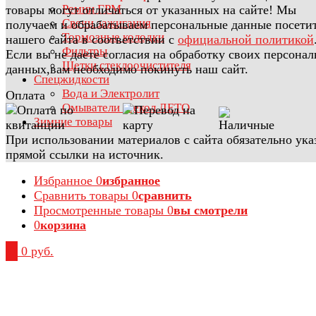
Ремни ГРМ
товары могут отличаться от указанных на сайте! Мы
Свечи зажигания
получаем и обрабатываем персональные данные посети
Тормозные колодки
нашего сайта в соответствии с
официальной политикой
Фильтры
Если вы не даете согласия на обработку своих персона
Щетки стеклоочистителя
данных,вам необходимо покинуть наш сайт.
Спецжидкости
Вода и Электролит
Оплата
Омыватели стекол ЛЕТО
Зимние товары
При использовании материалов с сайта обязательно ука
прямой ссылки на источник.
Избранное
0
избранное
Сравнить товары
0
сравнить
Просмотренные товары
0
вы смотрели
0
корзина
0
0 руб.