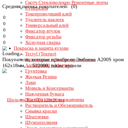
Скотч Стекловолокно Ремонтные ленты
Средняя оценка покупателей: (0)
Суперклей
Токопроводящий клей
0
Удалитель наклеек
0
Универсальный клей
0
Фиксатор втулок
0
Фиксатор резьбы
Холодная сварка
0
Покраска и защита кузова
Tectyl (Тектил)
Покупатели, которые приобрели Эмблема A200S хром
Автокраски и Эмали аэрозольные
162х18мм, ....532000, также купили
Антигравий и Мастика
Грунтовка
Жидкая Резина
Лаки
Мовиль и Консерванты
Наждачная бумага
Преобразователи ржавчины
Растворитель и Обезжириватель
Смывка краски
Шпатлевки
Шумоизоляция