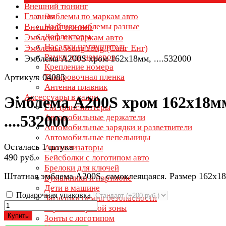
Внешний тюнинг
Главная
Эмблемы по маркам авто
Внешний тюнинг
Надписи эмблемы разные
Дефлекторы
Эмблемы по маркам авто
Насадки на глушитель
Эмблемы SsangYong (Санг Енг)
Рамки для номеров
Эмблема A200S хром 162х18мм, ....532000
Крепление номера
Артикул: 04083
Тонировочная пленка
Антенна плавник
Аксессуары в салон
Эмблема A200S хром 162х18м
FM трансмиттеры
....532000
Автомобильные держатели
Автомобильные зарядки и разветвители
Автомобильные пепельницы
Осталась 1 штука
Ароматизаторы
490 руб.
Бейсболки с логотипом авто
Брелоки для ключей
Штатная эмблема A200S, самоклеящаяся. Размер 162х18
Бумажники и портмоне
Дети в машине
Подарочная упаковка
Заглушки ремня безопасности
Зеркала мертвой зоны
Купить
Зонты с логотипом