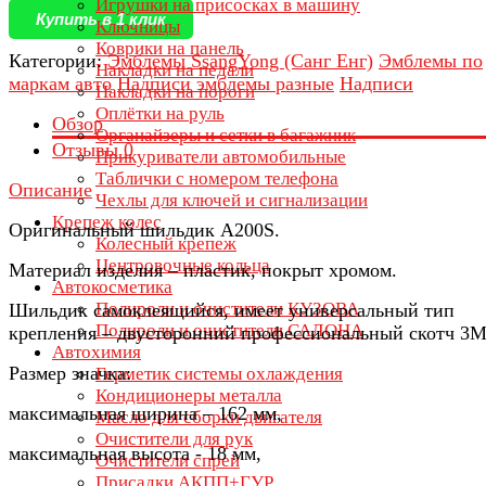
Игрушки на присосках в машину
Купить в 1 клик
Ключницы
Коврики на панель
Категории:
Эмблемы SsangYong (Санг Енг)
Эмблемы по
Накладки на педали
маркам авто
Надписи эмблемы разные
Надписи
Накладки на пороги
Оплётки на руль
Обзор
Органайзеры и сетки в багажник
Отзывы
0
Прикуриватели автомобильные
Таблички с номером телефона
Описание
Чехлы для ключей и сигнализации
Крепеж колес
Оригинальный шильдик A200S.
Колесный крепеж
Центровочные кольца
Материал изделия – пластик, покрыт хромом.
Автокосметика
Полироли и очистители КУЗОВА
Шильдик самоклеящийся, имеет универсальный тип
Полироли и очистители САЛОНА
крепления – двусторонний профессиональный скотч 3М
Автохимия
Размер значка:
Герметик системы охлаждения
Кондиционеры металла
максимальная ширина – 162 мм,
Масло для сборки двигателя
Очистители для рук
максимальная высота - 18 мм,
Очистители спрей
Присадки АКПП+ГУР