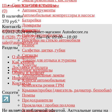
Эмаль ремонтная с кисточкой
Сопутствующие товары
Шильдик Kia GDI 120х26 мм
Автоинструменты
(0)
Автомобильные компрессоры и насосы
В наличии
Батарейки
370 руб.
Домкраты
Контакты
Канистры
избранное
сравнить
©2012-2024 интернет-магазин Autodecore.ru
Набор автомобилиста
8 (928) 773-07-75
Пн—Вс 09:00—18:00
Наклейки на стекло автомобиля
sale@autodecore.ru
Разное
Разделы
Салфетки, щетки, губки
Сигналы
О компании
Товары для отдыха и туризма
Как купить
Хомуты
Доставка и оплата
Расходные материалы
Обмен и возврат
Автомобильные лампы
Информация
Клипсы автомобильные
Контакты
Комплекты ремня ГРМ
Крышки/пробки (двигатель, радиатор, бензобак)
Соцсети
Помпы
Предохранители
Прокладки / пробки поддона
Не является публичной офертой. Актуальные цены на
Ремни генератора