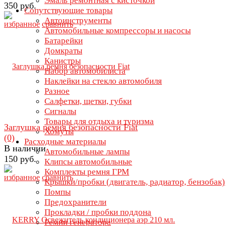
Эмаль ремонтная с кисточкой
350 руб.
Сопутствующие товары
Автоинструменты
избранное
сравнить
Автомобильные компрессоры и насосы
Батарейки
Домкраты
Канистры
Набор автомобилиста
Наклейки на стекло автомобиля
Разное
Салфетки, щетки, губки
Сигналы
Товары для отдыха и туризма
Заглушка ремня безопасности Fiat
Хомуты
(0)
Расходные материалы
В наличии
Автомобильные лампы
150 руб.
Клипсы автомобильные
Комплекты ремня ГРМ
избранное
сравнить
Крышки/пробки (двигатель, радиатор, бензобак)
Помпы
Предохранители
Прокладки / пробки поддона
Ремни генератора