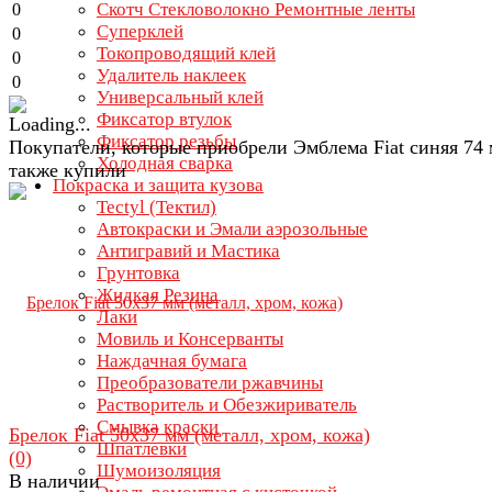
Скотч Стекловолокно Ремонтные ленты
0
Суперклей
0
Токопроводящий клей
0
Удалитель наклеек
0
Универсальный клей
Фиксатор втулок
Фиксатор резьбы
Покупатели, которые приобрели Эмблема Fiat синяя 74 
Холодная сварка
также купили
Покраска и защита кузова
Tectyl (Тектил)
Автокраски и Эмали аэрозольные
Антигравий и Мастика
Грунтовка
Жидкая Резина
Лаки
Мовиль и Консерванты
Наждачная бумага
Преобразователи ржавчины
Растворитель и Обезжириватель
Смывка краски
Брелок Fiat 50х37 мм (металл, хром, кожа)
Шпатлевки
(0)
Шумоизоляция
В наличии