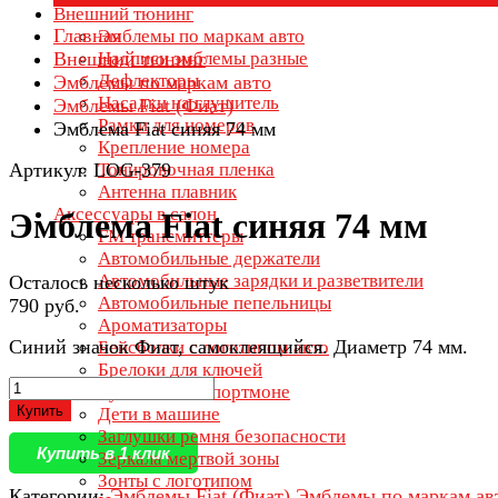
Внешний тюнинг
Главная
Эмблемы по маркам авто
Внешний тюнинг
Надписи эмблемы разные
Дефлекторы
Эмблемы по маркам авто
Насадки на глушитель
Эмблемы Fiat (Фиат)
Рамки для номеров
Эмблема Fiat синяя 74 мм
Крепление номера
Артикул: LOG-379
Тонировочная пленка
Антенна плавник
Аксессуары в салон
Эмблема Fiat синяя 74 мм
FM трансмиттеры
Автомобильные держатели
Автомобильные зарядки и разветвители
Осталось несколько штук
Автомобильные пепельницы
790 руб.
Ароматизаторы
Синий значок Фиат, самоклеящийся. Диаметр 74 мм.
Бейсболки с логотипом авто
Брелоки для ключей
Бумажники и портмоне
Купить
Дети в машине
Заглушки ремня безопасности
Купить в 1 клик
Зеркала мертвой зоны
Зонты с логотипом
Категории:
Эмблемы Fiat (Фиат)
Эмблемы по маркам ав