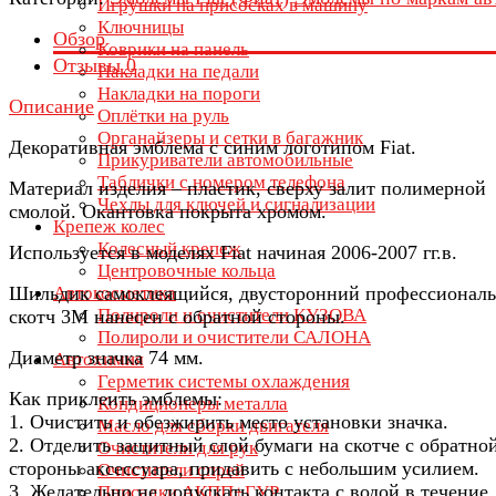
Игрушки на присосках в машину
Ключницы
Обзор
Коврики на панель
Отзывы
0
Накладки на педали
Накладки на пороги
Описание
Оплётки на руль
Органайзеры и сетки в багажник
Декоративная эмблема с синим логотипом Fiat.
Прикуриватели автомобильные
Таблички с номером телефона
Материал изделия – пластик, сверху залит полимерной
Чехлы для ключей и сигнализации
смолой. Окантовка покрыта хромом.
Крепеж колес
Колесный крепеж
Используется в моделях Fiat начиная 2006-2007 гг.в.
Центровочные кольца
Шильдик самоклеящийся, двусторонний профессионал
Автокосметика
Полироли и очистители КУЗОВА
скотч 3М нанесен с обратной стороны.
Полироли и очистители САЛОНА
Диаметр значка 74 мм.
Автохимия
Герметик системы охлаждения
Как приклеить эмблемы:
Кондиционеры металла
1. Очистить и обезжирить место установки значка.
Масло для сборки двигателя
2. Отделить защитный слой бумаги на скотче с обратно
Очистители для рук
стороны аксессуара, придавить с небольшим усилием.
Очистители спрей
3. Желательно не допускать контакта с водой в течение
Присадки АКПП+ГУР