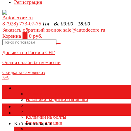
Регистрация
8 (928) 773-07-75
Пн—Вс 09:00—18:00
Заказать обратный звонок
sale@autodecore.ru
Корзина
0
0 руб.
Доставка по Росии и СНГ
Оплата онлайн без комиссии
Скидка за самовывоз
5%
Аксессуары для колёс
Колпачки на диски
Наклейки на диски и колпаки
Колпаки на колеса
Каталог товаров
Колпачки на ниппель
Колпачки на болты
Вентили для шин
Каталог товаров
Заглушки ступицы
×