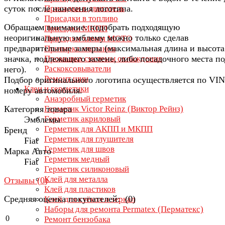
суток после нанесения логотипа.
Присадки в двигатель
Присадки в топливо
Обращаем внимание: подобрать подходящую
Присадки МКПП
неоригинальную эмблему можно только сделав
Присадки химия МОТО
предварительные замеры (максимальная длина и высота
Притирка клапанов
значка, подлежащего замене, либо посадочного места по
Промывка системы охлаждения
Раскоксовыватели
него).
Ремонт шин
Подбор оригинального логотипа осуществляется по VIN
Клеи и герметики
номеру автомобиля.
Анаэробный герметик
Категория товара
Герметик Victor Reinz (Виктор Рейнз)
Герметик акриловый
Эмблемы
Герметик для АКПП и МКПП
Бренд
Герметик для глушителя
Fiat
Герметик для швов
Марка Авто
Герметик медный
Fiat
Герметик силиконовый
Клей для металла
Отзывы (
0
)
Клей для пластиков
Средняя оценка покупателей: (0)
Клей для стёкол и зеркал
Наборы для ремонта Permatex (Перматекс)
0
Ремонт бензобака