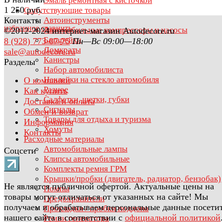
Эмаль ремонтная с кисточкой
1 250 руб.
Сопутствующие товары
Контакты
Автоинструменты
избранное
сравнить
Автомобильные компрессоры и насосы
©2012-2024 интернет-магазин Autodecore.ru
Батарейки
8 (928) 773-07-75
Пн—Вс 09:00—18:00
Домкраты
sale@autodecore.ru
Канистры
Разделы
Набор автомобилиста
Наклейки на стекло автомобиля
О компании
Разное
Как купить
Салфетки, щетки, губки
Доставка и оплата
Сигналы
Обмен и возврат
Товары для отдыха и туризма
Информация
Хомуты
Контакты
Расходные материалы
Автомобильные лампы
Соцсети
Клипсы автомобильные
Комплекты ремня ГРМ
Крышки/пробки (двигатель, радиатор, бензобак)
Не является публичной офертой. Актуальные цены на
Помпы
товары могут отличаться от указанных на сайте! Мы
Предохранители
получаем и обрабатываем персональные данные посети
Прокладки / пробки поддона
нашего сайта в соответствии с
официальной политикой
Ремни генератора