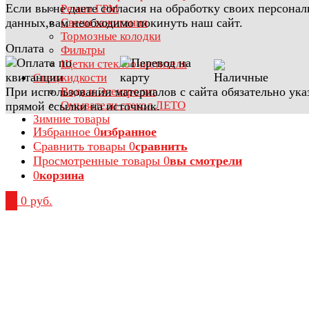
Если вы не даете согласия на обработку своих персона
Ремни ГРМ
данных,вам необходимо покинуть наш сайт.
Свечи зажигания
Тормозные колодки
Оплата
Фильтры
Щетки стеклоочистителя
Спецжидкости
При использовании материалов с сайта обязательно ука
Вода и Электролит
Омыватели стекол ЛЕТО
прямой ссылки на источник.
Зимние товары
Избранное
0
избранное
Сравнить товары
0
сравнить
Просмотренные товары
0
вы смотрели
0
корзина
0
0 руб.