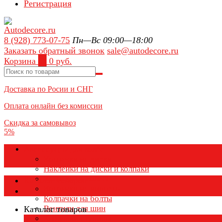
Регистрация
8 (928) 773-07-75
Пн—Вс 09:00—18:00
Заказать обратный звонок
sale@autodecore.ru
Корзина
0
0 руб.
Доставка по Росии и СНГ
Оплата онлайн без комиссии
Скидка за самовывоз
5%
Аксессуары для колёс
Колпачки на диски
Наклейки на диски и колпаки
Колпаки на колеса
Каталог товаров
Колпачки на ниппель
Колпачки на болты
Вентили для шин
Каталог товаров
Заглушки ступицы
×