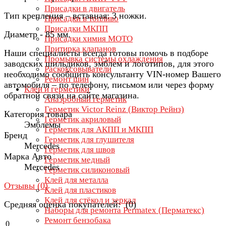
Присадки в двигатель
Тип крепления – вставная: 3 ножки.
Присадки в топливо
Присадки МКПП
Диаметр - 85 мм.
Присадки химия МОТО
Притирка клапанов
Наши специалисты всегда готовы помочь в подборе
Промывка системы охлаждения
заводских шильдиков, эмблем и логотипов, для этого
Раскоксовыватели
необходимо сообщить консультанту VIN-номер Вашего
Ремонт шин
автомобиля – по телефону, письмом или через форму
Клеи и герметики
обратной связи на сайте магазина.
Анаэробный герметик
Герметик Victor Reinz (Виктор Рейнз)
Категория товара
Герметик акриловый
Эмблемы
Герметик для АКПП и МКПП
Бренд
Герметик для глушителя
Mercedes
Герметик для швов
Марка Авто
Герметик медный
Mercedes
Герметик силиконовый
Клей для металла
Отзывы (
0
)
Клей для пластиков
Клей для стёкол и зеркал
Средняя оценка покупателей: (0)
Наборы для ремонта Permatex (Перматекс)
Ремонт бензобака
0