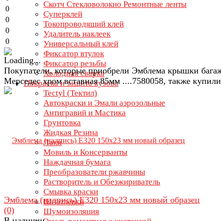
Скотч Стекловолокно Ремонтные ленты
0
Суперклей
0
Токопроводящий клей
0
Удалитель наклеек
0
Универсальный клей
Фиксатор втулок
Фиксатор резьбы
Покупатели, которые приобрели Эмблема крышки бага
Холодная сварка
Мерседес хром вставная 85мм ....7580058, также купили
Покраска и защита кузова
Tectyl (Тектил)
Автокраски и Эмали аэрозольные
Антигравий и Мастика
Грунтовка
Жидкая Резина
Лаки
Мовиль и Консерванты
Наждачная бумага
Преобразователи ржавчины
Растворитель и Обезжириватель
Смывка краски
Эмблема (надпись) E320 150x23 мм новый образец
Шпатлевки
(0)
Шумоизоляция
В наличии