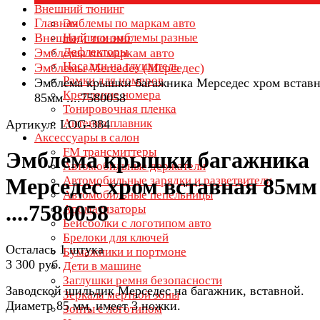
Внешний тюнинг
Главная
Эмблемы по маркам авто
Внешний тюнинг
Надписи эмблемы разные
Дефлекторы
Эмблемы по маркам авто
Насадки на глушитель
Эмблемы Mercedes (Мерседес)
Рамки для номеров
Эмблема крышки багажника Мерседес хром вставн
Крепление номера
85мм ....7580058
Тонировочная пленка
Антенна плавник
Артикул: LOG-384
Аксессуары в салон
FM трансмиттеры
Эмблема крышки багажника
Автомобильные держатели
Автомобильные зарядки и разветвители
Мерседес хром вставная 85мм
Автомобильные пепельницы
....7580058
Ароматизаторы
Бейсболки с логотипом авто
Брелоки для ключей
Осталась 1 штука
Бумажники и портмоне
3 300 руб.
Дети в машине
Заглушки ремня безопасности
Заводской шильдик Мерседес на багажник, вставной.
Зеркала мертвой зоны
Диаметр 85 мм, имеет 3 ножки.
Зонты с логотипом