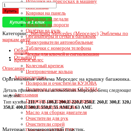
Игрушки на присосках в машину
Ключницы
Купить
Коврики на панель
Накладки на педали
Купить в 1 клик
Накладки на пороги
Оплётки на руль
Категории:
Эмблемы Mercedes (Мерседес)
Эмблемы по
Органайзеры и сетки в багажник
маркам авто
Прикуриватели автомобильные
Таблички с номером телефона
Обзор
Чехлы для ключей и сигнализации
Отзывы
0
Крепеж колес
Колесный крепеж
Описание
Центровочные кольца
Автокосметика
Оригинальная эмблема Мерседес на крышку багажника.
Полироли и очистители КУЗОВА
Полироли и очистители САЛОНА
Деталь применяется на автомобилях Мерседес-Бенц следующи
Автохимия
моделей:
Герметик системы охлаждения
Тип кузова:
211.* : E 180,E 200,E 220,E 250,E 260,E 300,E 320
Кондиционеры металла
350,E 400,E 500,E 550,E 55 АМГ,E 63 АМГ.
Масло для сборки двигателя
Очистители для рук
Очистители спрей
Материал: хромированный пластик.
Присадки АКПП+ГУР