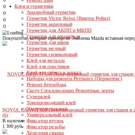
Ремонт шин
Клеи и герметики
0
Анаэробный герметик
0
Герметик Victor Reinz (Виктор Рейнз)
0
Герметик акриловый
0
Герметик для АКПП и МКПП
Герметик для глушителя
Покупатели, которые приобрели Эмблема Mazda вставная пере
Герметик для швов
Герметик медный
Герметик силиконовый
Клей для металла
Клей для пластиков
Клей для стёкол и зеркал
Наборы для ремонта Permatex (Перматекс)
Ремонт бензобака
Скотч Стекловолокно Ремонтные ленты
Суперклей
Токопроводящий клей
Удалитель наклеек
NOVOL GRAVIT 630 Полиуретановый герметик для стыков и ш
Универсальный клей
(0)
Фиксатор втулок
В наличии
1 300 руб.
Фиксатор резьбы
Холодная сварка