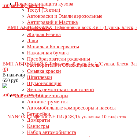
Покраска и защита кузова
избранное
сравнить
Tectyl (Тектил)
Автокраски и Эмали аэрозольные
Антигравий и Мастика
Грунтовка
Жидкая Резина
Лаки
Мовиль и Консерванты
Наждачная бумага
Преобразователи ржавчины
ВМП АВТО REWAX Тефлоновый воск 3 в 1 (Сушка, Блеск, Защ
Растворитель и Обезжириватель
(0)
Смывка краски
В наличии
Шпатлевки
650 руб.
Шумоизоляция
Эмаль ремонтная с кисточкой
избранное
сравнить
Сопутствующие товары
Автоинструменты
Автомобильные компрессоры и насосы
Батарейки
Домкраты
Канистры
Набор автомобилиста