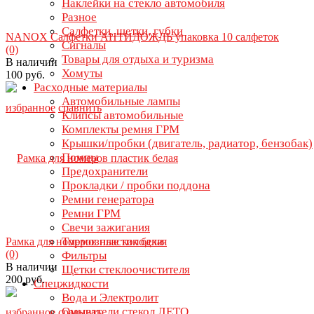
Наклейки на стекло автомобиля
Разное
Салфетки, щетки, губки
NANOX Салфетки АНТИДОЖДЬ упаковка 10 салфеток
Сигналы
(0)
Товары для отдыха и туризма
В наличии
Хомуты
100 руб.
Расходные материалы
Автомобильные лампы
избранное
сравнить
Клипсы автомобильные
Комплекты ремня ГРМ
Крышки/пробки (двигатель, радиатор, бензобак)
Помпы
Предохранители
Прокладки / пробки поддона
Ремни генератора
Ремни ГРМ
Свечи зажигания
Тормозные колодки
Рамка для номеров пластик белая
(0)
Фильтры
В наличии
Щетки стеклоочистителя
200 руб.
Спецжидкости
Вода и Электролит
Омыватели стекол ЛЕТО
избранное
сравнить