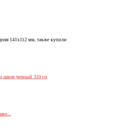
дняя 141х112 мм, также купили
во...