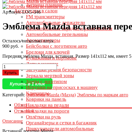
Антенна плавник
Аксессуары в салон
Артикул: LOG-346
FM трансмиттеры
Автомобильные держатели
Эмблема Mazda вставная пере
Автомобильные зарядки и разветвители
Автомобильные пепельницы
Ароматизаторы
Осталось несколько штук
Бейсболки с логотипом авто
900 руб.
Брелоки для ключей
Передняя эмблема Мазда, вставная. Размер 141х112 мм, имеет 
Бумажники и портмоне
Дети в машине
Заглушки ремня безопасности
Купить
Зеркала мертвой зоны
Зонты с логотипом
Купить в 1 клик
Игрушки на присосках в машину
Ключницы
Категории:
Эмблемы Mazda (Мазда)
Эмблемы по маркам авто
Коврики на панель
Обзор
Накладки на педали
Накладки на пороги
Отзывы
0
Оплётки на руль
Описание
Органайзеры и сетки в багажник
Прикуриватели автомобильные
Вставной логотип Mazda.