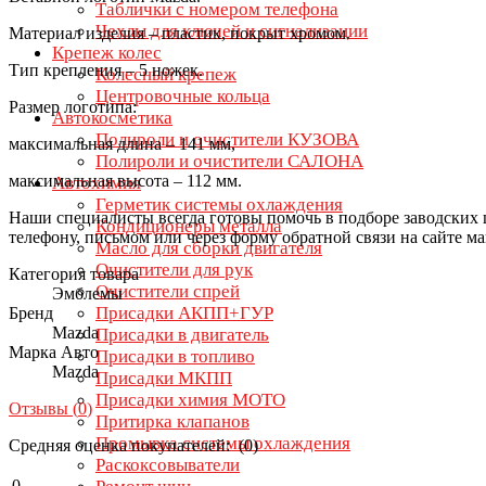
Таблички с номером телефона
Чехлы для ключей и сигнализации
Материал изделия – пластик, покрыт хромом.
Крепеж колес
Тип крепления – 5 ножек.
Колесный крепеж
Центровочные кольца
Размер логотипа:
Автокосметика
Полироли и очистители КУЗОВА
максимальная длина – 141 мм,
Полироли и очистители САЛОНА
максимальная высота – 112 мм.
Автохимия
Герметик системы охлаждения
Наши специалисты всегда готовы помочь в подборе заводских 
Кондиционеры металла
телефону, письмом или через форму обратной связи на сайте ма
Масло для сборки двигателя
Очистители для рук
Категория товара
Очистители спрей
Эмблемы
Присадки АКПП+ГУР
Бренд
Mazda
Присадки в двигатель
Марка Авто
Присадки в топливо
Mazda
Присадки МКПП
Присадки химия МОТО
Отзывы (
0
)
Притирка клапанов
Промывка системы охлаждения
Средняя оценка покупателей: (0)
Раскоксовыватели
0