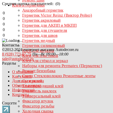
Ремонт шин
Средняя оценка покупателей: (0)
Клеи и герметики
Анаэробный герметик
0
Герметик Victor Reinz (Виктор Рейнз)
0
Герметик акриловый
0
Герметик для АКПП и МКПП
0
Герметик для глушителя
0
Герметик для швов
Герметик медный
Контакты
Герметик силиконовый
©2012-2024 интернет-магазин Autodecore.ru
Клей для металла
8 (928) 773-07-75
Пн—Вс 09:00—18:00
Клей для пластиков
sale@autodecore.ru
Клей для стёкол и зеркал
Разделы
Наборы для ремонта Permatex (Перматекс)
Ремонт бензобака
О компании
Скотч Стекловолокно Ремонтные ленты
Как купить
Суперклей
Доставка и оплата
Обмен и возврат
Токопроводящий клей
Информация
Удалитель наклеек
Контакты
Универсальный клей
Фиксатор втулок
Соцсети
Фиксатор резьбы
Холодная сварка