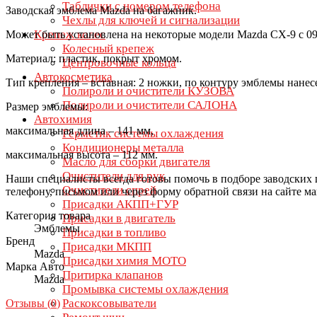
Таблички с номером телефона
Заводская эмблема Mazda на багажник.
Чехлы для ключей и сигнализации
Крепеж колес
Может быть установлена на некоторые модели Mazda CX-9 с 09.07
Колесный крепеж
Материал: пластик, покрыт хромом.
Центровочные кольца
Автокосметика
Тип крепления – вставная: 2 ножки, по контуру эмблемы нанес
Полироли и очистители КУЗОВА
Полироли и очистители САЛОНА
Размер эмблемы:
Автохимия
максимальная длина – 141 мм,
Герметик системы охлаждения
Кондиционеры металла
максимальная высота – 112 мм.
Масло для сборки двигателя
Очистители для рук
Наши специалисты всегда готовы помочь в подборе заводских 
Очистители спрей
телефону, письмом или через форму обратной связи на сайте ма
Присадки АКПП+ГУР
Категория товара
Присадки в двигатель
Эмблемы
Присадки в топливо
Бренд
Присадки МКПП
Mazda
Присадки химия МОТО
Марка Авто
Притирка клапанов
Mazda
Промывка системы охлаждения
Раскоксовыватели
Отзывы (
0
)