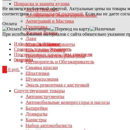
Покраска и защита кузова
Не является публичной офертой. Актуальные цены на товары м
Tectyl (Тектил)
соответствии с
официальной политикой
. Если вы не даете сог
Автокраски и Эмали аэрозольные
Антигравий и Мастика
Оплата
Грунтовка
Жидкая Резина
При использовании материалов с сайта обязательно указание п
Лаки
Избранное
0
избранное
Мовиль и Консерванты
Сравнить товары
0
сравнить
Наждачная бумага
Просмотренные товары
0
вы смотрели
Преобразователи ржавчины
0
корзина
Растворитель и Обезжириватель
Смывка краски
0
0 руб.
Шпатлевки
Шумоизоляция
Эмаль ремонтная с кисточкой
Сопутствующие товары
Автоинструменты
Автомобильные компрессоры и насосы
Батарейки
Домкраты
Канистры
Набор автомобилиста