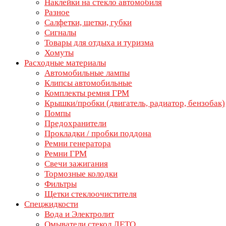
Наклейки на стекло автомобиля
Разное
Салфетки, щетки, губки
Сигналы
Товары для отдыха и туризма
Хомуты
Расходные материалы
Автомобильные лампы
Клипсы автомобильные
Комплекты ремня ГРМ
Крышки/пробки (двигатель, радиатор, бензобак)
Помпы
Предохранители
Прокладки / пробки поддона
Ремни генератора
Ремни ГРМ
Свечи зажигания
Тормозные колодки
Фильтры
Щетки стеклоочистителя
Спецжидкости
Вода и Электролит
Омыватели стекол ЛЕТО