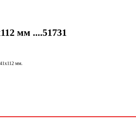
12 мм ....51731
41х112 мм.