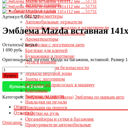
Антенна плавник
Аксессуары в салон
FM трансмиттеры
Артикул: LOG-527
Автомобильные держатели
Автомобильные зарядки и разветвители
Эмблема Mazda вставная 141х1
Автомобильные пепельницы
Ароматизаторы
Бейсболки с логотипом авто
Осталось 2 штуки
1 690 руб.
Брелоки для ключей
Бумажники и портмоне
Оригинальный логотип Мазда на багажник, вставной. Размер 1
Дети в машине
Заглушки ремня безопасности
Зеркала мертвой зоны
Купить
Зонты с логотипом
Игрушки на присосках в машину
Купить в 1 клик
Ключницы
Коврики на панель
Категории:
Эмблемы Mazda (Мазда)
Эмблемы по маркам авто
Накладки на педали
Обзор
Накладки на пороги
Отзывы
0
Оплётки на руль
Органайзеры и сетки в багажник
Описание
Прикуриватели автомобильные