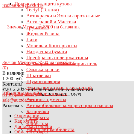
Покраска и защита кузова
избранное
сравнить
Tectyl (Тектил)
Автокраски и Эмали аэрозольные
Антигравий и Мастика
Грунтовка
Жидкая Резина
Лаки
Мовиль и Консерванты
Наждачная бумага
Преобразователи ржавчины
Значок Мерседес S500 на багажник
Растворитель и Обезжириватель
(0)
Смывка краски
В наличии
Шпатлевки
1 200 руб.
Шумоизоляция
Контакты
Эмаль ремонтная с кисточкой
©2012-2024 интернет-магазин Autodecore.ru
избранное
сравнить
Сопутствующие товары
8 (928) 773-07-75
Пн—Вс 09:00—18:00
Автоинструменты
sale@autodecore.ru
Автомобильные компрессоры и насосы
Разделы
Батарейки
О компании
Домкраты
Как купить
Канистры
Доставка и оплата
Набор автомобилиста
Обмен и возврат