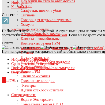
Наклейки на стекло автомобиля
Информация
Разное
Контакты
Салфетки, щетки, губки
Соцсети
Сигналы
Товары для отдыха и туризма
Хомуты
Расходные материалы
Не является публичной офертой. Актуальные цены на товары м
Автомобильные лампы
соответствии с
официальной политикой
. Если вы не даете сог
Клипсы автомобильные
Оплата
Комплекты ремня ГРМ
Крышки/пробки (двигатель, радиатор, бензобак)
При использовании материалов с сайта обязательно указание п
Помпы
Предохранители
Избранное
0
избранное
Прокладки / пробки поддона
Сравнить товары
0
сравнить
Ремни генератора
Просмотренные товары
0
вы смотрели
Ремни ГРМ
0
корзина
Свечи зажигания
0
0 руб.
Тормозные колодки
Фильтры
Щетки стеклоочистителя
Спецжидкости
Вода и Электролит
Омыватели стекол ЛЕТО