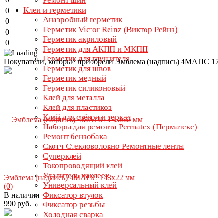
Ремонт шин
Клеи и герметики
0
Анаэробный герметик
0
Герметик Victor Reinz (Виктор Рейнз)
0
Герметик акриловый
0
Герметик для АКПП и МКПП
Герметик для глушителя
Покупатели, которые приобрели Эмблема (надпись) 4MATIC 17
Герметик для швов
Герметик медный
Герметик силиконовый
Клей для металла
Клей для пластиков
Клей для стёкол и зеркал
Наборы для ремонта Permatex (Перматекс)
Ремонт бензобака
Скотч Стекловолокно Ремонтные ленты
Суперклей
Токопроводящий клей
Удалитель наклеек
Эмблема (надпись) 4MATIC 143х22 мм
Универсальный клей
(0)
Фиксатор втулок
В наличии
990 руб.
Фиксатор резьбы
Холодная сварка