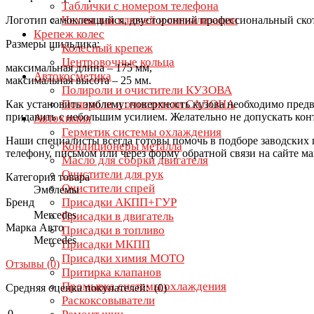
Таблички с номером телефона
Чехлы для ключей и сигнализации
Логотип самоклеящийся, двусторонний профессиональный скот
Крепеж колес
Размеры шильдика:
Колесный крепеж
Центровочные кольца
максимальная длина – 175 мм,
Автокосметика
максимальная высота – 25 мм.
Полироли и очистители КУЗОВА
Полироли и очистители САЛОНА
Как установить эмблему: поверхность кузова необходимо предв
придавить с небольшим усилием. Желательно не допускать конта
Автохимия
Герметик системы охлаждения
Наши специалисты всегда готовы помочь в подборе заводских 
Кондиционеры металла
телефону, письмом или через форму обратной связи на сайте ма
Масло для сборки двигателя
Очистители для рук
Категория товара
Очистители спрей
Эмблемы
Присадки АКПП+ГУР
Бренд
Mercedes
Присадки в двигатель
Марка Авто
Присадки в топливо
Mercedes
Присадки МКПП
Присадки химия МОТО
Отзывы (
0
)
Притирка клапанов
Промывка системы охлаждения
Средняя оценка покупателей: (0)
Раскоксовыватели
0