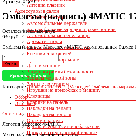
Артикул: 04670
Антенна плавник
Аксессуары в салон
Эмблема (надпись) 4MATIC 1
FM трансмиттеры
Автомобильные держатели
Автомобильные зарядки и разветвители
Осталось несколько штук
Автомобильные пепельницы
630 руб.
Ароматизаторы
Эмблема (надпись) Мерседес 4MATIC, хромированная. Размер 
Бейсболки с логотипом авто
Брелоки для ключей
Бумажники и портмоне
Купить
Дети в машине
Заглушки ремня безопасности
Купить в 1 клик
Зеркала мертвой зоны
Зонты с логотипом
Категории:
Эмблемы Mercedes (Мерседес)
Эмблемы по маркам 
Игрушки на присосках в машину
Ключницы
Обзор
Коврики на панель
Отзывы
0
Накладки на педали
Описание
Накладки на пороги
Оплётки на руль
Логотип Мерседес 4MATIC.
Органайзеры и сетки в багажник
Прикуриватели автомобильные
Материал: хромированный пластик.