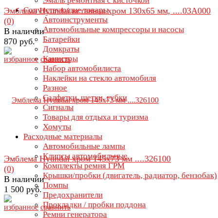
Эмаль ремонтная с кисточкой
Сопутствующие товары
Эмблема Hyundai вставная хром 130х65 мм, ....03A000
Автоинструменты
(0)
Автомобильные компрессоры и насосы
В наличии
Батарейки
870 руб.
Домкраты
Канистры
избранное
сравнить
Набор автомобилиста
Наклейки на стекло автомобиля
Разное
Салфетки, щетки, губки
Сигналы
Товары для отдыха и туризма
Хомуты
Расходные материалы
Автомобильные лампы
Клипсы автомобильные
Эмблема Hyundai хром 145х73 мм ....326100
Комплекты ремня ГРМ
(0)
Крышки/пробки (двигатель, радиатор, бензобак)
В наличии
Помпы
1 500 руб.
Предохранители
Прокладки / пробки поддона
избранное
сравнить
Ремни генератора