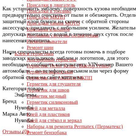
Присадки в двигатель
Как установить эмблему: поверхность кузова необходи
Присадки в топливо
предварительно очистить от пыли и обезжирить. Отдел
Присадки МКПП
защитный слой бумаги на скотче с обратной стороны
Присадки химия МОТО
аксессуара, придавить с небольшим усилием. Желатель
Притирка клапанов
допускать контакта с водой в течение двух суток после
Промывка системы охлаждения
нанесения логотипа.
Раскоксовыватели
Ремонт шин
Наши специалисты всегда готовы помочь в подборе
Клеи и герметики
заводских шильдиков, эмблем и логотипов, для этого
Анаэробный герметик
необходимо сообщить консультанту VIN-номер Вашего
Герметик Victor Reinz (Виктор Рейнз)
автомобиля – по телефону, письмом или через форму
Герметик акриловый
обратной связи на сайте магазина.
Герметик для АКПП и МКПП
Герметик для глушителя
Категория товара
Герметик для швов
Эмблемы
Герметик медный
Бренд
Герметик силиконовый
Hyundai
Клей для металла
Марка Авто
Клей для пластиков
Hyundai
Клей для стёкол и зеркал
Наборы для ремонта Permatex (Перматекс)
Отзывы (
0
)
Ремонт бензобака