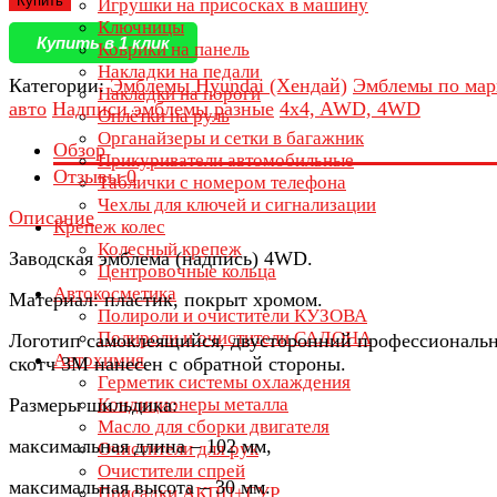
Купить
Игрушки на присосках в машину
Ключницы
Купить в 1 клик
Коврики на панель
Накладки на педали
Категории:
Эмблемы Hyundai (Хендай)
Эмблемы по мар
Накладки на пороги
авто
Надписи эмблемы разные
4x4, AWD, 4WD
Оплётки на руль
Органайзеры и сетки в багажник
Обзор
Прикуриватели автомобильные
Отзывы
0
Таблички с номером телефона
Чехлы для ключей и сигнализации
Описание
Крепеж колес
Колесный крепеж
Заводская эмблема (надпись) 4WD.
Центровочные кольца
Автокосметика
Материал: пластик, покрыт хромом.
Полироли и очистители КУЗОВА
Полироли и очистители САЛОНА
Логотип самоклеящийся, двусторонний профессиональ
Автохимия
скотч 3М нанесен с обратной стороны.
Герметик системы охлаждения
Размеры шильдика:
Кондиционеры металла
Масло для сборки двигателя
максимальная длина – 102 мм,
Очистители для рук
Очистители спрей
максимальная высота – 30 мм.
Присадки АКПП+ГУР