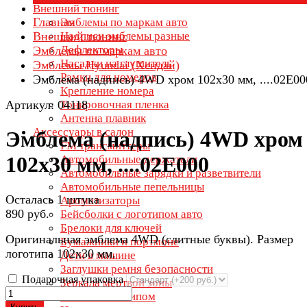
Внешний тюнинг
Главная
Эмблемы по маркам авто
Внешний тюнинг
Надписи эмблемы разные
Дефлекторы
Эмблемы по маркам авто
Насадки на глушитель
Эмблемы Hyundai (Хендай)
Рамки для номеров
Эмблема (надпись) 4WD хром 102х30 мм, ....02E00
Крепление номера
Артикул: 04118
Тонировочная пленка
Антенна плавник
Аксессуары в салон
Эмблема (надпись) 4WD хром
FM трансмиттеры
102х30 мм, ....02E000
Автомобильные держатели
Автомобильные зарядки и разветвители
Автомобильные пепельницы
Осталась 1 штука
Ароматизаторы
890 руб.
Бейсболки с логотипом авто
Брелоки для ключей
Оригинальная эмблема 4WD (слитные буквы). Размер
Бумажники и портмоне
логотипа 102х30 мм.
Дети в машине
Заглушки ремня безопасности
Подарочная упаковка
Зеркала мертвой зоны
Зонты с логотипом