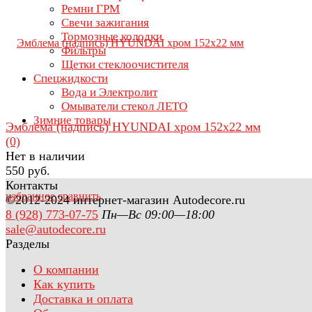
Ремни ГРМ
Свечи зажигания
Тормозные колодки
Фильтры
Щетки стеклоочистителя
Спецжидкости
Вода и Электролит
Омыватели стекол ЛЕТО
Зимние товары
Эмблема (надпись) HYUNDAI хром 152х22 мм
(0)
Нет в наличии
550 руб.
Контакты
избранное
сравнить
©2012-2024 интернет-магазин Autodecore.ru
8 (928) 773-07-75
Пн—Вс 09:00—18:00
sale@autodecore.ru
Разделы
О компании
Как купить
Доставка и оплата