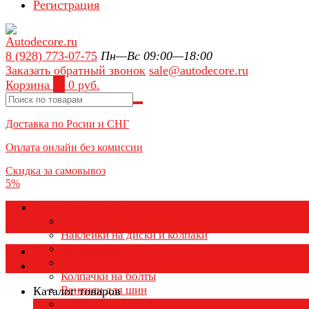
Регистрация
8 (928) 773-07-75
Пн—Вс 09:00—18:00
Заказать обратный звонок
sale@autodecore.ru
Корзина
0
0 руб.
Доставка по Росии и СНГ
Оплата онлайн без комиссии
Скидка за самовывоз
5%
Аксессуары для колёс
Колпачки на диски
Наклейки на диски и колпаки
Колпаки на колеса
Каталог товаров
Колпачки на ниппель
Колпачки на болты
Вентили для шин
Каталог товаров
Заглушки ступицы
×