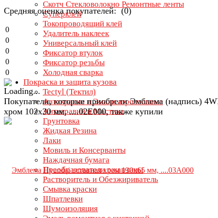
Скотч Стекловолокно Ремонтные ленты
Средняя оценка покупателей: (0)
Суперклей
Токопроводящий клей
0
Удалитель наклеек
0
Универсальный клей
0
Фиксатор втулок
0
Фиксатор резьбы
Холодная сварка
0
Покраска и защита кузова
Tectyl (Тектил)
Покупатели, которые приобрели Эмблема (надпись) 4
Автокраски и Эмали аэрозольные
хром 102х30 мм, ....02E000, также купили
Антигравий и Мастика
Грунтовка
Жидкая Резина
Лаки
Мовиль и Консерванты
Наждачная бумага
Преобразователи ржавчины
Растворитель и Обезжириватель
Смывка краски
Шпатлевки
Шумоизоляция