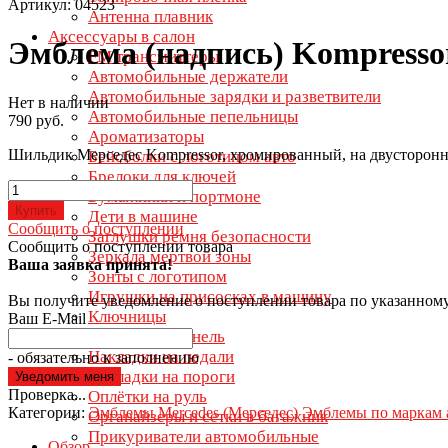
Артикул: 04523
Антенна плавник
Аксессуары в салон
Эмблема (надпись) Kompresso
FM трансмиттеры
Автомобильные держатели
Автомобильные зарядки и разветвители
Нет в наличии
Автомобильные пепельницы
790 руб.
Ароматизаторы
Шильдик Мерседес Kompressor, хромированный, на двусторонне
Бейсболки с логотипом авто
Брелоки для ключей
Бумажники и портмоне
Купить
Дети в машине
Сообщить о поступлении
Заглушки ремня безопасности
Сообщить о поступлении товара
Зеркала мертвой зоны
Ваша заявка принята!
Зонты с логотипом
Игрушки на присосках в машину
Вы получите уведомление о поступлении товара по указанном
Ключницы
Ваш E-Mail
Коврики на панель
Накладки на педали
- обязательно к заполнению
Накладки на пороги
Проверка...
Оплётки на руль
Категории:
Эмблемы Mercedes (Мерседес)
Эмблемы по маркам 
Органайзеры и сетки в багажник
Прикуриватели автомобильные
Обзор