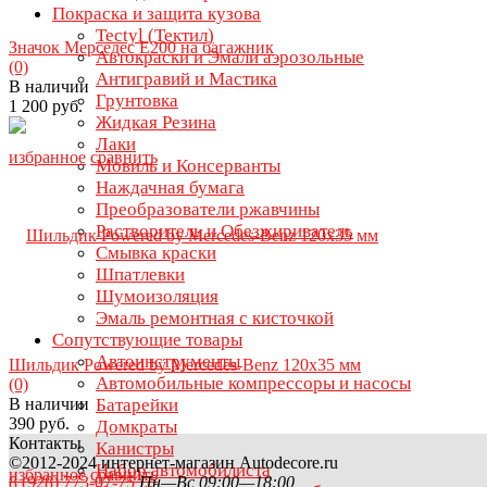
Покраска и защита кузова
Tectyl (Тектил)
Значок Мерседес Е200 на багажник
Автокраски и Эмали аэрозольные
(0)
Антигравий и Мастика
В наличии
Грунтовка
1 200 руб.
Жидкая Резина
Лаки
избранное
сравнить
Мовиль и Консерванты
Наждачная бумага
Преобразователи ржавчины
Растворитель и Обезжириватель
Смывка краски
Шпатлевки
Шумоизоляция
Эмаль ремонтная с кисточкой
Сопутствующие товары
Автоинструменты
Шильдик Powered by Mercedes-Benz 120х35 мм
Автомобильные компрессоры и насосы
(0)
В наличии
Батарейки
390 руб.
Домкраты
Контакты
Канистры
©2012-2024 интернет-магазин Autodecore.ru
Набор автомобилиста
избранное
сравнить
8 (928) 773-07-75
Пн—Вс 09:00—18:00