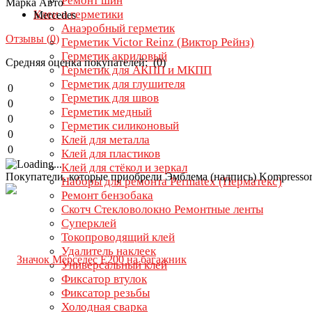
Ремонт шин
Марка Авто
Клеи и герметики
Mercedes
Анаэробный герметик
Отзывы (
0
)
Герметик Victor Reinz (Виктор Рейнз)
Герметик акриловый
Средняя оценка покупателей: (0)
Герметик для АКПП и МКПП
Герметик для глушителя
0
Герметик для швов
0
Герметик медный
0
Герметик силиконовый
0
Клей для металла
0
Клей для пластиков
Клей для стёкол и зеркал
Покупатели, которые приобрели Эмблема (надпись) Kompressor
Наборы для ремонта Permatex (Перматекс)
Ремонт бензобака
Скотч Стекловолокно Ремонтные ленты
Суперклей
Токопроводящий клей
Удалитель наклеек
Универсальный клей
Фиксатор втулок
Фиксатор резьбы
Холодная сварка