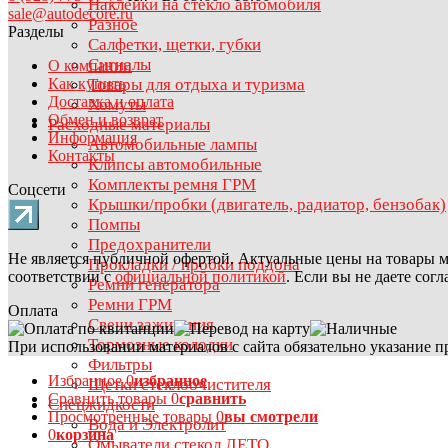
Наклейки на стекло автомобиля
sale@autodecore.ru
Разное
Разделы
Салфетки, щетки, губки
Сигналы
О компании
Как купить
Товары для отдыха и туризма
Доставка и оплата
Хомуты
Обмен и возврат
Расходные материалы
Информация
Автомобильные лампы
Контакты
Клипсы автомобильные
Комплекты ремня ГРМ
Соцсети
Крышки/пробки (двигатель, радиатор, бензобак)
Помпы
Предохранители
Не является публичной офертой. Актуальные цены на товары м
Прокладки / пробки поддона
соответствии с
официальной политикой
. Если вы не даете сог
Ремни генератора
Ремни ГРМ
Оплата
Свечи зажигания
Тормозные колодки
При использовании материалов с сайта обязательно указание п
Фильтры
Избранное
0
избранное
Щетки стеклоочистителя
Сравнить товары
0
сравнить
Спецжидкости
Просмотренные товары
0
вы смотрели
Вода и Электролит
0
корзина
Омыватели стекол ЛЕТО