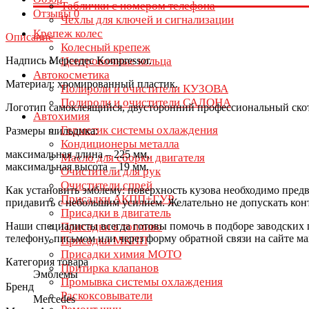
Таблички с номером телефона
Отзывы
0
Чехлы для ключей и сигнализации
Крепеж колес
Описание
Колесный крепеж
Надпись Мерседес Kompressor.
Центровочные кольца
Автокосметика
Материал: хромированный пластик.
Полироли и очистители КУЗОВА
Полироли и очистители САЛОНА
Логотип самоклеящийся, двусторонний профессиональный скот
Автохимия
Герметик системы охлаждения
Размеры шильдика:
Кондиционеры металла
максимальная длина – 225 мм,
Масло для сборки двигателя
максимальная высота – 19 мм.
Очистители для рук
Очистители спрей
Как установить эмблему: поверхность кузова необходимо предв
Присадки АКПП+ГУР
придавить с небольшим усилием. Желательно не допускать конта
Присадки в двигатель
Наши специалисты всегда готовы помочь в подборе заводских 
Присадки в топливо
телефону, письмом или через форму обратной связи на сайте ма
Присадки МКПП
Присадки химия МОТО
Категория товара
Притирка клапанов
Эмблемы
Промывка системы охлаждения
Бренд
Раскоксовыватели
Mercedes