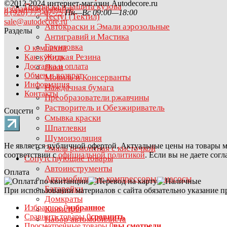
©2012-2024 интернет-магазин Autodecore.ru
Покраска и защита кузова
избранное
сравнить
8 (928) 773-07-75
Пн—Вс 09:00—18:00
Tectyl (Тектил)
sale@autodecore.ru
Автокраски и Эмали аэрозольные
Разделы
Антигравий и Мастика
Грунтовка
О компании
Жидкая Резина
Как купить
Доставка и оплата
Лаки
Обмен и возврат
Мовиль и Консерванты
Информация
Наждачная бумага
Контакты
Преобразователи ржавчины
Растворитель и Обезжириватель
Соцсети
Смывка краски
Шпатлевки
Шумоизоляция
Не является публичной офертой. Актуальные цены на товары м
Эмаль ремонтная с кисточкой
соответствии с
официальной политикой
. Если вы не даете сог
Сопутствующие товары
Автоинструменты
Оплата
Автомобильные компрессоры и насосы
Батарейки
При использовании материалов с сайта обязательно указание п
Домкраты
Избранное
0
избранное
Канистры
Сравнить товары
0
сравнить
Набор автомобилиста
Просмотренные товары
0
вы смотрели