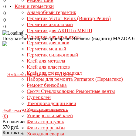
Ремонт шин
Клеи и герметики
0
Анаэробный герметик
0
Герметик Victor Reinz (Виктор Рейнз)
0
Герметик акриловый
0
Герметик для АКПП и МКПП
Герметик для глушителя
Покупатели, которые приобрели Эмблема (надпись) MAZDA 6 
Герметик для швов
Герметик медный
Герметик силиконовый
Клей для металла
Клей для пластиков
Клей для стёкол и зеркал
Наборы для ремонта Permatex (Перматекс)
Ремонт бензобака
Скотч Стекловолокно Ремонтные ленты
Суперклей
Токопроводящий клей
Удалитель наклеек
Эмблема Mazda хром 105х82мм
Универсальный клей
(0)
Фиксатор втулок
В наличии
570 руб.
Фиксатор резьбы
Контакты
Холодная сварка