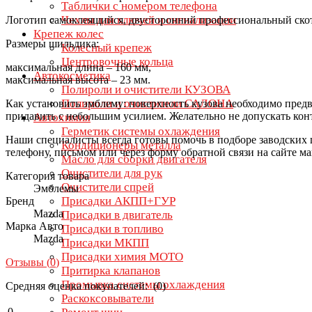
Таблички с номером телефона
Чехлы для ключей и сигнализации
Логотип самоклеящийся, двусторонний профессиональный скот
Крепеж колес
Размеры шильдика:
Колесный крепеж
Центровочные кольца
максимальная длина – 160 мм,
Автокосметика
максимальная высота – 23 мм.
Полироли и очистители КУЗОВА
Полироли и очистители САЛОНА
Как установить эмблему: поверхность кузова необходимо предв
придавить с небольшим усилием. Желательно не допускать конта
Автохимия
Герметик системы охлаждения
Наши специалисты всегда готовы помочь в подборе заводских 
Кондиционеры металла
телефону, письмом или через форму обратной связи на сайте ма
Масло для сборки двигателя
Очистители для рук
Категория товара
Очистители спрей
Эмблемы
Присадки АКПП+ГУР
Бренд
Mazda
Присадки в двигатель
Марка Авто
Присадки в топливо
Mazda
Присадки МКПП
Присадки химия МОТО
Отзывы (
0
)
Притирка клапанов
Промывка системы охлаждения
Средняя оценка покупателей: (0)
Раскоксовыватели
0