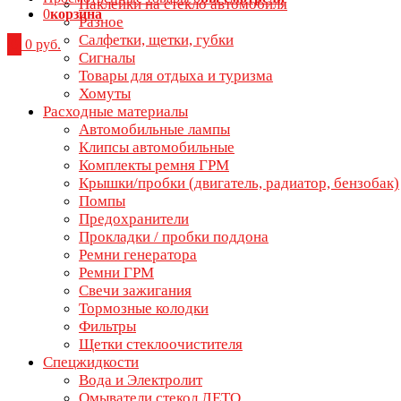
Наклейки на стекло автомобиля
0
корзина
Разное
Салфетки, щетки, губки
0
0 руб.
Сигналы
Товары для отдыха и туризма
Хомуты
Расходные материалы
Автомобильные лампы
Клипсы автомобильные
Комплекты ремня ГРМ
Крышки/пробки (двигатель, радиатор, бензобак)
Помпы
Предохранители
Прокладки / пробки поддона
Ремни генератора
Ремни ГРМ
Свечи зажигания
Тормозные колодки
Фильтры
Щетки стеклоочистителя
Спецжидкости
Вода и Электролит
Омыватели стекол ЛЕТО