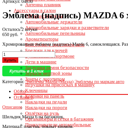
Артикул: 04830
Антенна плавник
Аксессуары в салон
Эмблема (надпись) MAZDA 6 
FM трансмиттеры
Автомобильные держатели
Автомобильные зарядки и разветвители
Осталось 2 штуки
Автомобильные пепельницы
650 руб.
Ароматизаторы
Хромированная эмблема (надпись) Mazda 6, самоклеящаяся. Ра
Бейсболки с логотипом авто
Брелоки для ключей
Бумажники и портмоне
Купить
Дети в машине
Заглушки ремня безопасности
Купить в 1 клик
Зеркала мертвой зоны
Зонты с логотипом
Категории:
Эмблемы Mazda (Мазда)
Эмблемы по маркам авто
Игрушки на присосках в машину
Ключницы
Обзор
Коврики на панель
Отзывы
0
Накладки на педали
Описание
Накладки на пороги
Оплётки на руль
Шильдик Мазда 6 на багажник.
Органайзеры и сетки в багажник
Прикуриватели автомобильные
Материал: пластик, покрыт хромом.