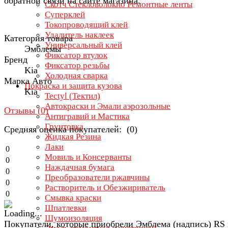
обратной связи на сайте магазина.
Скотч Стекловолокно Ремонтные ленты
Суперклей
Токопроводящий клей
Удалитель наклеек
Категория товара
Универсальный клей
Эмблемы
Фиксатор втулок
Бренд
Фиксатор резьбы
Kia
Холодная сварка
Марка Авто
Покраска и защита кузова
Kia
Tectyl (Тектил)
Автокраски и Эмали аэрозольные
Отзывы (
0
)
Антигравий и Мастика
Грунтовка
Средняя оценка покупателей: (0)
Жидкая Резина
Лаки
0
Мовиль и Консерванты
0
Наждачная бумага
0
Преобразователи ржавчины
0
Растворитель и Обезжириватель
0
Смывка краски
Шпатлевки
Шумоизоляция
Покупатели, которые приобрели Эмблема (надпись) RS