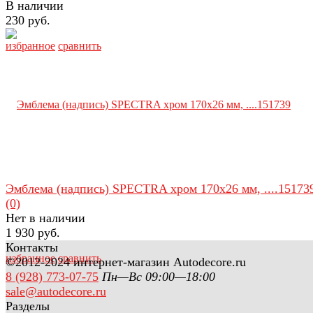
В наличии
230 руб.
избранное
сравнить
Эмблема (надпись) SPECTRA хром 170х26 мм, ....15173
(0)
Нет в наличии
1 930 руб.
Контакты
избранное
сравнить
©2012-2024 интернет-магазин Autodecore.ru
8 (928) 773-07-75
Пн—Вс 09:00—18:00
sale@autodecore.ru
Разделы