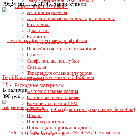
Эмаль ремонтная с кисточкой
79х24 мм, ....A51745, также купили
Сопутствующие товары
Автоинструменты
Автомобильные компрессоры и насосы
Батарейки
Домкраты
Канистры
Набор автомобилиста
Наклейки на стекло автомобиля
Разное
Салфетки, щетки, губки
Сигналы
Товары для отдыха и туризма
Герб Kia motors silver металл 54х50 мм
Хомуты
(0)
Расходные материалы
В наличии
Автомобильные лампы
390 руб.
Клипсы автомобильные
Комплекты ремня ГРМ
избранное
сравнить
Крышки/пробки (двигатель, радиатор, бензобак)
Помпы
Предохранители
Прокладки / пробки поддона
Ремни генератора