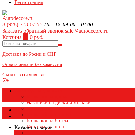
Регистрация
8 (928) 773-07-75
Пн—Вс 09:00—18:00
Заказать обратный звонок
sale@autodecore.ru
Корзина
0
0 руб.
Доставка по Росии и СНГ
Оплата онлайн без комиссии
Скидка за самовывоз
5%
Аксессуары для колёс
Колпачки на диски
Наклейки на диски и колпаки
Колпаки на колеса
Каталог товаров
Колпачки на ниппель
Колпачки на болты
Вентили для шин
Каталог товаров
Заглушки ступицы
×