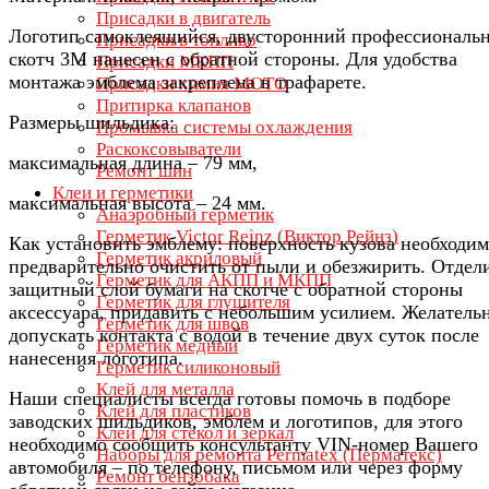
Присадки в двигатель
Логотип самоклеящийся, двусторонний профессиональ
Присадки в топливо
скотч 3М нанесен с обратной стороны. Для удобства
Присадки МКПП
монтажа эмблема закреплена в трафарете.
Присадки химия МОТО
Притирка клапанов
Размеры шильдика:
Промывка системы охлаждения
Раскоксовыватели
максимальная длина – 79 мм,
Ремонт шин
Клеи и герметики
максимальная высота – 24 мм.
Анаэробный герметик
Герметик Victor Reinz (Виктор Рейнз)
Как установить эмблему: поверхность кузова необходи
Герметик акриловый
предварительно очистить от пыли и обезжирить. Отдел
Герметик для АКПП и МКПП
защитный слой бумаги на скотче с обратной стороны
Герметик для глушителя
аксессуара, придавить с небольшим усилием. Желатель
Герметик для швов
допускать контакта с водой в течение двух суток после
Герметик медный
нанесения логотипа.
Герметик силиконовый
Клей для металла
Наши специалисты всегда готовы помочь в подборе
Клей для пластиков
заводских шильдиков, эмблем и логотипов, для этого
Клей для стёкол и зеркал
необходимо сообщить консультанту VIN-номер Вашего
Наборы для ремонта Permatex (Перматекс)
автомобиля – по телефону, письмом или через форму
Ремонт бензобака