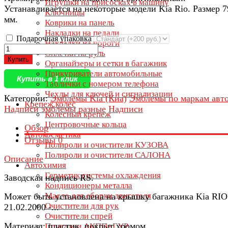
Игрушки на присосках в машину
Устанавливается на некоторые модели Kia Rio. Размер 
Ключницы
мм.
Коврики на панель
Накладки на педали
Подарочная упаковка
Накладки на пороги
Оплётки на руль
Купить
Органайзеры и сетки в багажник
Прикуриватели автомобильные
Купить в 1 клик
Таблички с номером телефона
Чехлы для ключей и сигнализации
Категории:
Эмблемы Kia (Киа)
Эмблемы по маркам авт
Крепеж колес
Надписи эмблемы разные
Надписи
Колесный крепеж
Центровочные кольца
Обзор
Автокосметика
Отзывы
0
Полироли и очистители КУЗОВА
Полироли и очистители САЛОНА
Описание
Автохимия
Герметик системы охлаждения
Заводская надпись RS.
Кондиционеры металла
Масло для сборки двигателя
Может быть установлена на крышку багажника Kia RIO
Очистители для рук
21.02.2000 -...
Очистители спрей
Материал: пластик, покрыт хромом.
Присадки АКПП+ГУР