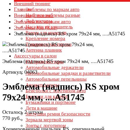
Внешний тюнинг
Главная
Эмблемы по маркам авто
Внешний тюнинг
Надписи эмблемы разные
Дефлекторы
Эмблемы по маркам авто
Насадки на глушитель
Эмблемы Kia (Киа)
Рамки для номеров
Эмблема (надпись) RS хром 79х24 мм, ....A51745
Крепление номера
Тонировочная пленка
Антенна плавник
Аксессуары в салон
Эмблема (надпись) RS хром 79х24 мм, ....A51745
FM трансмиттеры
Автомобильные держатели
Артикул: 04063
Автомобильные зарядки и разветвители
Автомобильные пепельницы
Эмблема (надпись) RS хром
Ароматизаторы
Бейсболки с логотипом авто
79х24 мм, ....A51745
Брелоки для ключей
Бумажники и портмоне
Дети в машине
Осталось 2 штуки
Заглушки ремня безопасности
770 руб.
Зеркала мертвой зоны
Зонты с логотипом
Хромированный шильдик RS, оригинальный.