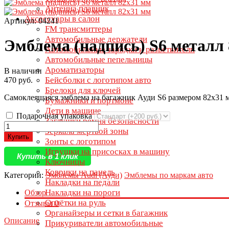
Антенна плавник
Аксессуары в салон
Артикул: 04241
FM трансмиттеры
Автомобильные держатели
Эмблема (надпись) S6 металл
Автомобильные зарядки и разветвители
Автомобильные пепельницы
Ароматизаторы
В наличии
Бейсболки с логотипом авто
470 руб.
Брелоки для ключей
Самоклеящаяся эмблема на багажник Ауди S6 размером 82х31 
Бумажники и портмоне
Дети в машине
Подарочная упаковка
Заглушки ремня безопасности
Зеркала мертвой зоны
Купить
Зонты с логотипом
Игрушки на присосках в машину
Купить в 1 клик
Ключницы
Коврики на панель
Категории:
Эмблемы Audi (Ауди)
Эмблемы по маркам авто
Накладки на педали
Накладки на пороги
Обзор
Оплётки на руль
Отзывы
0
Органайзеры и сетки в багажник
Описание
Прикуриватели автомобильные