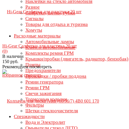
Наклейки на стекло автомобиля
Разное
Салфетки, щетки, губки
Сигналы
Товары для отдыха и туризма
Хомуты
Расходные материалы
Автомобильные лампы
Hi-Gear Салфетки для пластика 20 шт
Клипсы автомобильные
(0)
Комплекты ремня ГРМ
В наличии
Крышки/пробки (двигатель, радиатор, бензобак)
150 руб.
Помпы
Рекомендуем посмотреть
Предохранители
избранное
сравнить
Прокладки / пробки поддона
Ремни генератора
Ремни ГРМ
Свечи зажигания
Тормозные колодки
Фильтры
Щетки стеклоочистителя
Спецжидкости
Вода и Электролит
Омыватели стекол ЛЕТО