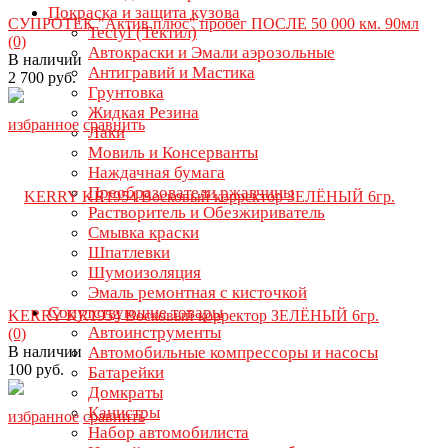
Покраска и защита кузова
СУПРОТЕК "Актив плюс" пробег ПОСЛЕ 50 000 км. 90мл
Tectyl (Тектил)
(0)
Автокраски и Эмали аэрозольные
В наличии
Антигравий и Мастика
2 700 руб.
Грунтовка
Жидкая Резина
избранное
сравнить
Лаки
Мовиль и Консерванты
Наждачная бумага
Преобразователи ржавчины
Растворитель и Обезжириватель
Смывка краски
Шпатлевки
Шумоизоляция
Эмаль ремонтная с кисточкой
Сопутствующие товары
KERRY KR1954 Восковый корректор ЗЕЛЁНЫЙ 6гр.
Автоинструменты
(0)
В наличии
Автомобильные компрессоры и насосы
100 руб.
Батарейки
Домкраты
Канистры
избранное
сравнить
Набор автомобилиста