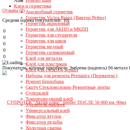
Ремонт шин
Audi
Клеи и герметики
Отзывы (
0
)
Анаэробный герметик
Герметик Victor Reinz (Виктор Рейнз)
Средняя оценка покупателей: (0)
Герметик акриловый
Герметик для АКПП и МКПП
0
Герметик для глушителя
0
Герметик для швов
0
Герметик медный
0
Герметик силиконовый
0
Клей для металла
Клей для пластиков
Покупатели, которые приобрели Эмблема (надпись) S6 металл 
Клей для стёкол и зеркал
Наборы для ремонта Permatex (Перматекс)
Ремонт бензобака
Скотч Стекловолокно Ремонтные ленты
Суперклей
Токопроводящий клей
Удалитель наклеек
Универсальный клей
Фиксатор втулок
Фиксатор резьбы
Холодная сварка