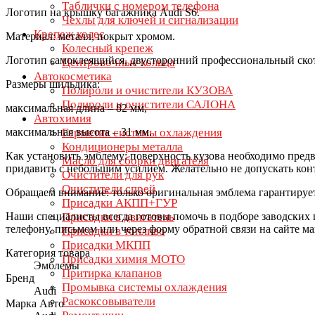
Таблички с номером телефона
Логотип на крышку багажника Audi S6.
Чехлы для ключей и сигнализации
Крепеж колес
Материал: металл, покрыт хромом.
Колесный крепеж
Логотип самоклеящийся, двусторонний профессиональный скот
Центровочные кольца
Автокосметика
Размеры шильдика:
Полироли и очистители КУЗОВА
Полироли и очистители САЛОНА
максимальная длина – 82 мм,
Автохимия
максимальная высота – 31 мм.
Герметик системы охлаждения
Кондиционеры металла
Как установить эмблему: поверхность кузова необходимо предв
Масло для сборки двигателя
придавить с небольшим усилием. Желательно не допускать конта
Очистители для рук
Очистители спрей
Обращаем внимание: только оригинальная эмблема гарантируе
Присадки АКПП+ГУР
Наши специалисты всегда готовы помочь в подборе заводских 
Присадки в двигатель
телефону, письмом или через форму обратной связи на сайте ма
Присадки в топливо
Присадки МКПП
Категория товара
Присадки химия МОТО
Эмблемы
Притирка клапанов
Бренд
Промывка системы охлаждения
Audi
Раскоксовыватели
Марка Авто