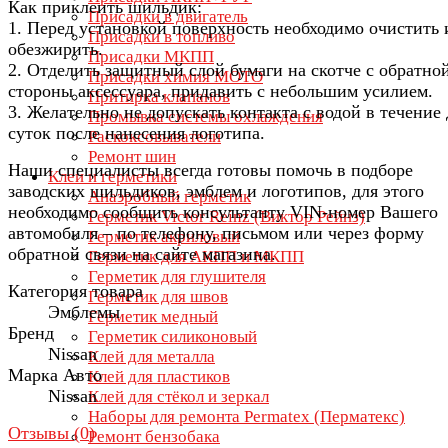
Как приклеить шильдик:
Присадки в двигатель
1. Перед установкой поверхность необходимо очистить 
Присадки в топливо
обезжирить.
Присадки МКПП
2. Отделить защитный слой бумаги на скотче с обратно
Присадки химия МОТО
стороны аксессуара, придавить с небольшим усилием.
Притирка клапанов
3. Желательно не допускать контакта с водой в течение
Промывка системы охлаждения
суток после нанесения логотипа.
Раскоксовыватели
Ремонт шин
Наши специалисты всегда готовы помочь в подборе
Клеи и герметики
заводских шильдиков, эмблем и логотипов, для этого
Анаэробный герметик
необходимо сообщить консультанту VIN-номер Вашего
Герметик Victor Reinz (Виктор Рейнз)
автомобиля – по телефону, письмом или через форму
Герметик акриловый
обратной связи на сайте магазина.
Герметик для АКПП и МКПП
Герметик для глушителя
Категория товара
Герметик для швов
Эмблемы
Герметик медный
Бренд
Герметик силиконовый
Nissan
Клей для металла
Марка Авто
Клей для пластиков
Nissan
Клей для стёкол и зеркал
Наборы для ремонта Permatex (Перматекс)
Отзывы (
0
)
Ремонт бензобака