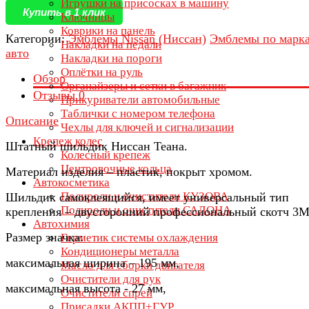
Игрушки на присосках в машину
Купить в 1 клик
Ключницы
Коврики на панель
Категории:
Эмблемы Nissan (Ниссан)
Эмблемы по марк
Накладки на педали
авто
Накладки на пороги
Оплётки на руль
Обзор
Органайзеры и сетки в багажник
Отзывы
0
Прикуриватели автомобильные
Таблички с номером телефона
Описание
Чехлы для ключей и сигнализации
Крепеж колес
Штатный шильдик Ниссан Теана.
Колесный крепеж
Центровочные кольца
Материал изделия – пластик, покрыт хромом.
Автокосметика
Полироли и очистители КУЗОВА
Шильдик самоклеящийся, имеет универсальный тип
Полироли и очистители САЛОНА
крепления – двусторонний профессиональный скотч 3М
Автохимия
Размер значка:
Герметик системы охлаждения
Кондиционеры металла
максимальная ширина – 195 мм,
Масло для сборки двигателя
Очистители для рук
максимальная высота - 27 мм,
Очистители спрей
Присадки АКПП+ГУР