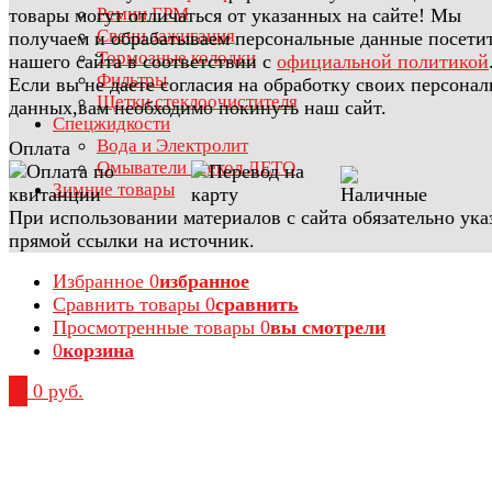
Ремни ГРМ
товары могут отличаться от указанных на сайте! Мы
Свечи зажигания
получаем и обрабатываем персональные данные посети
Тормозные колодки
нашего сайта в соответствии с
официальной политикой
Фильтры
Если вы не даете согласия на обработку своих персона
Щетки стеклоочистителя
данных,вам необходимо покинуть наш сайт.
Спецжидкости
Вода и Электролит
Оплата
Омыватели стекол ЛЕТО
Зимние товары
При использовании материалов с сайта обязательно ука
прямой ссылки на источник.
Избранное
0
избранное
Сравнить товары
0
сравнить
Просмотренные товары
0
вы смотрели
0
корзина
0
0 руб.