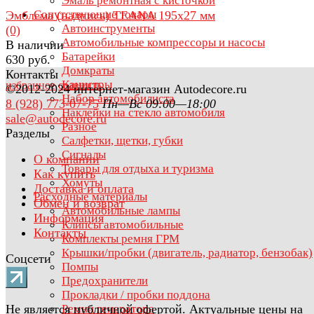
Эмаль ремонтная с кисточкой
Сопутствующие товары
Эмблема (надпись) TEANA 195х27 мм
Автоинструменты
(0)
Автомобильные компрессоры и насосы
В наличии
Батарейки
630 руб.
Домкраты
Контакты
Канистры
избранное
сравнить
©2012-2024 интернет-магазин Autodecore.ru
Набор автомобилиста
8 (928) 773-07-75
Пн—Вс 09:00—18:00
Наклейки на стекло автомобиля
sale@autodecore.ru
Разное
Разделы
Салфетки, щетки, губки
Сигналы
О компании
Товары для отдыха и туризма
Как купить
Хомуты
Доставка и оплата
Расходные материалы
Обмен и возврат
Автомобильные лампы
Информация
Клипсы автомобильные
Контакты
Комплекты ремня ГРМ
Крышки/пробки (двигатель, радиатор, бензобак)
Соцсети
Помпы
Предохранители
Прокладки / пробки поддона
Не является публичной офертой. Актуальные цены на
Ремни генератора