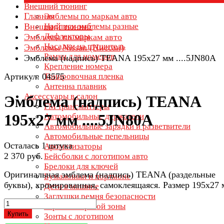
Внешний тюнинг
Главная
Эмблемы по маркам авто
Внешний тюнинг
Надписи эмблемы разные
Дефлекторы
Эмблемы по маркам авто
Насадки на глушитель
Эмблемы Nissan (Ниссан)
Рамки для номеров
Эмблема (надпись) TEANA 195х27 мм ....5JN80A
Крепление номера
Артикул: 04575
Тонировочная пленка
Антенна плавник
Аксессуары в салон
Эмблема (надпись) TEANA
FM трансмиттеры
195х27 мм ....5JN80A
Автомобильные держатели
Автомобильные зарядки и разветвители
Автомобильные пепельницы
Осталась 1 штука
Ароматизаторы
2 370 руб.
Бейсболки с логотипом авто
Брелоки для ключей
Оригинальная эмблема (надпись) TEANA (раздельные
Бумажники и портмоне
буквы), хромированная, самоклеящаяся. Размер 195х27 
Дети в машине
Заглушки ремня безопасности
Зеркала мертвой зоны
Купить
Зонты с логотипом