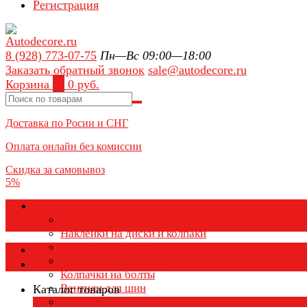
Регистрация
8 (928) 773-07-75
Пн—Вс 09:00—18:00
Заказать обратный звонок
sale@autodecore.ru
Корзина
0
0 руб.
Доставка по Росии и СНГ
Оплата онлайн без комиссии
Скидка за самовывоз
5%
Аксессуары для колёс
Колпачки на диски
Наклейки на диски и колпаки
Колпаки на колеса
Каталог товаров
Колпачки на ниппель
Колпачки на болты
Вентили для шин
Каталог товаров
Заглушки ступицы
×