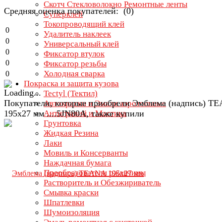
Скотч Стекловолокно Ремонтные ленты
Средняя оценка покупателей: (0)
Суперклей
Токопроводящий клей
0
Удалитель наклеек
0
Универсальный клей
0
Фиксатор втулок
0
Фиксатор резьбы
Холодная сварка
0
Покраска и защита кузова
Tectyl (Тектил)
Покупатели, которые приобрели Эмблема (надпись) T
Автокраски и Эмали аэрозольные
195х27 мм ....5JN80A, также купили
Антигравий и Мастика
Грунтовка
Жидкая Резина
Лаки
Мовиль и Консерванты
Наждачная бумага
Преобразователи ржавчины
Растворитель и Обезжириватель
Смывка краски
Шпатлевки
Шумоизоляция