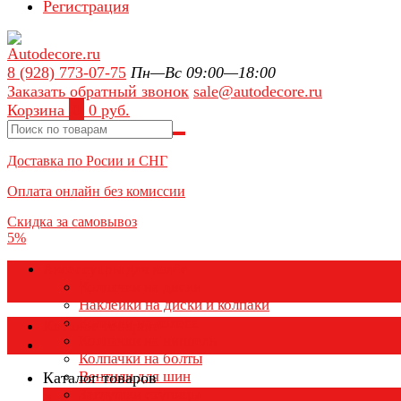
Регистрация
8 (928) 773-07-75
Пн—Вс 09:00—18:00
Заказать обратный звонок
sale@autodecore.ru
Корзина
0
0 руб.
Доставка по Росии и СНГ
Оплата онлайн без комиссии
Скидка за самовывоз
5%
Аксессуары для колёс
Колпачки на диски
Наклейки на диски и колпаки
Колпаки на колеса
Каталог товаров
Колпачки на ниппель
Колпачки на болты
Вентили для шин
Каталог товаров
Заглушки ступицы
×