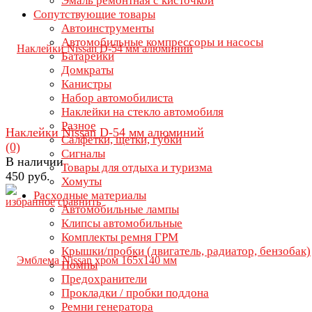
Эмаль ремонтная с кисточкой
Сопутствующие товары
Автоинструменты
Автомобильные компрессоры и насосы
Батарейки
Домкраты
Канистры
Набор автомобилиста
Наклейки на стекло автомобиля
Разное
Наклейки Nissan D-54 мм алюминий
Салфетки, щетки, губки
(0)
Сигналы
В наличии
Товары для отдыха и туризма
450 руб.
Хомуты
Расходные материалы
избранное
сравнить
Автомобильные лампы
Клипсы автомобильные
Комплекты ремня ГРМ
Крышки/пробки (двигатель, радиатор, бензобак)
Помпы
Предохранители
Прокладки / пробки поддона
Ремни генератора