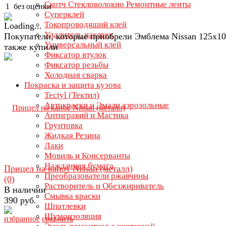
Скотч Стекловолокно Ремонтные ленты
1
без оценки
Суперклей
Токопроводящий клей
Удалитель наклеек
Покупатели, которые приобрели Эмблема Nissan 125х10
Универсальный клей
также купили
Фиксатор втулок
Фиксатор резьбы
Холодная сварка
Покраска и защита кузова
Tectyl (Тектил)
Автокраски и Эмали аэрозольные
Антигравий и Мастика
Грунтовка
Жидкая Резина
Лаки
Мовиль и Консерванты
Наждачная бумага
Прицел на капот Nissan (металл)
Преобразователи ржавчины
(0)
Растворитель и Обезжириватель
В наличии
Смывка краски
390 руб.
Шпатлевки
Шумоизоляция
избранное
сравнить