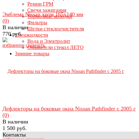
Ремни ГРМ
Свечи зажигания
Эмблема Nissan хром 165х140 мм
Тормозные колодки
(0)
Фильтры
В наличии
Щетки стеклоочистителя
770 руб.
Спецжидкости
Вода и Электролит
избранное
сравнить
Омыватели стекол ЛЕТО
Зимние товары
Дефлекторы на боковые окна Nissan Pathfinder с 2005 г
(0)
В наличии
1 500 руб.
Контакты