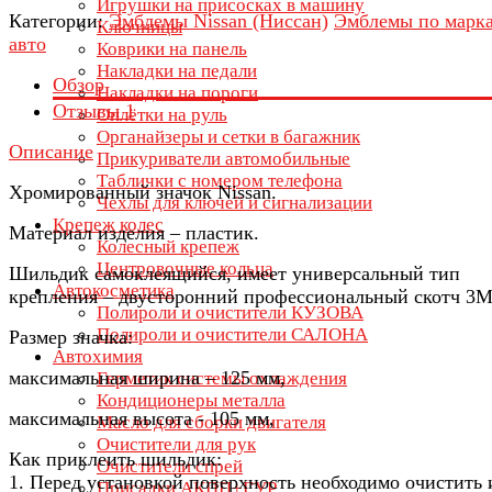
Игрушки на присосках в машину
Категории:
Эмблемы Nissan (Ниссан)
Эмблемы по марк
Ключницы
авто
Коврики на панель
Накладки на педали
Обзор
Накладки на пороги
Отзывы
1
Оплётки на руль
Органайзеры и сетки в багажник
Описание
Прикуриватели автомобильные
Таблички с номером телефона
Хромированный значок Nissan.
Чехлы для ключей и сигнализации
Крепеж колес
Материал изделия – пластик.
Колесный крепеж
Центровочные кольца
Шильдик самоклеящийся, имеет универсальный тип
Автокосметика
крепления – двусторонний профессиональный скотч 3М
Полироли и очистители КУЗОВА
Полироли и очистители САЛОНА
Размер значка:
Автохимия
максимальная ширина – 125 мм,
Герметик системы охлаждения
Кондиционеры металла
максимальная высота - 105 мм,
Масло для сборки двигателя
Очистители для рук
Как приклеить шильдик:
Очистители спрей
1. Перед установкой поверхность необходимо очистить 
Присадки АКПП+ГУР