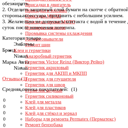
обезжирить.
Присадки в двигатель
2. Отделить защитный слой бумаги на скотче с обратно
Присадки в топливо
стороны аксессуара, придавить с небольшим усилием.
Присадки МКПП
3. Желательно не допускать контакта с водой в течение
Присадки химия МОТО
суток после нанесения логотипа.
Притирка клапанов
Промывка системы охлаждения
Категория товара
Раскоксовыватели
Эмблемы
Ремонт шин
Бренд
Клеи и герметики
Nissan
Анаэробный герметик
Марка Авто
Герметик Victor Reinz (Виктор Рейнз)
Герметик акриловый
Nissan
Герметик для АКПП и МКПП
Отзывы (
1
)
Герметик для глушителя
Герметик для швов
Средняя оценка покупателей: (1)
Герметик медный
Герметик силиконовый
0
Клей для металла
0
Клей для пластиков
0
Клей для стёкол и зеркал
Наборы для ремонта Permatex (Перматекс)
0
Ремонт бензобака
0