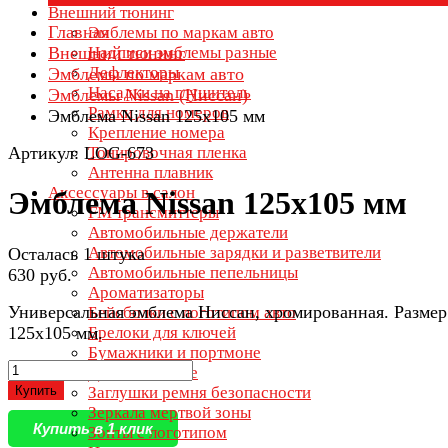
Внешний тюнинг
Главная
Эмблемы по маркам авто
Внешний тюнинг
Надписи эмблемы разные
Дефлекторы
Эмблемы по маркам авто
Насадки на глушитель
Эмблемы Nissan (Ниссан)
Рамки для номеров
Эмблема Nissan 125х105 мм
Крепление номера
Артикул: LOG-673
Тонировочная пленка
Антенна плавник
Аксессуары в салон
Эмблема Nissan 125х105 мм
FM трансмиттеры
Автомобильные держатели
Автомобильные зарядки и разветвители
Осталась 1 штука
Автомобильные пепельницы
630 руб.
Ароматизаторы
Универсальная эмблема Ниссан, хромированная. Размер
Бейсболки с логотипом авто
125х105 мм.
Брелоки для ключей
Бумажники и портмоне
Дети в машине
Купить
Заглушки ремня безопасности
Зеркала мертвой зоны
Купить в 1 клик
Зонты с логотипом