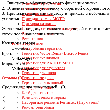
1. Очистить и обезжирить место фиксации значка.
Присадки в двигатель
2. Отделить защитную пленку с обратной стороны лого
Присадки в топливо
3. Приложить шильдик к кузову и прижать с небольши
Присадки МКПП
усилием.
Присадки химия МОТО
Притирка клапанов
Желательно не допускать контакта с водой в течение дв
Промывка системы охлаждения
Раскоксовыватели
суток после нанесения логотипа.
Ремонт шин
Категория товара
Клеи и герметики
Эмблемы
Анаэробный герметик
Бренд
Герметик Victor Reinz (Виктор Рейнз)
Герметик акриловый
Volkswagen
Герметик для АКПП и МКПП
Марка Авто
Герметик для глушителя
Volkswagen
Герметик для швов
Отзывы (
0
)
Герметик медный
Герметик силиконовый
Средняя оценка покупателей: (0)
Клей для металла
Клей для пластиков
0
Клей для стёкол и зеркал
0
Наборы для ремонта Permatex (Перматекс)
Ремонт бензобака
0