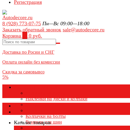
Регистрация
8 (928) 773-07-75
Пн—Вс 09:00—18:00
Заказать обратный звонок
sale@autodecore.ru
Корзина
0
0 руб.
Доставка по Росии и СНГ
Оплата онлайн без комиссии
Скидка за самовывоз
5%
Аксессуары для колёс
Колпачки на диски
Наклейки на диски и колпаки
Колпаки на колеса
Каталог товаров
Колпачки на ниппель
Колпачки на болты
Вентили для шин
Каталог товаров
Заглушки ступицы
×