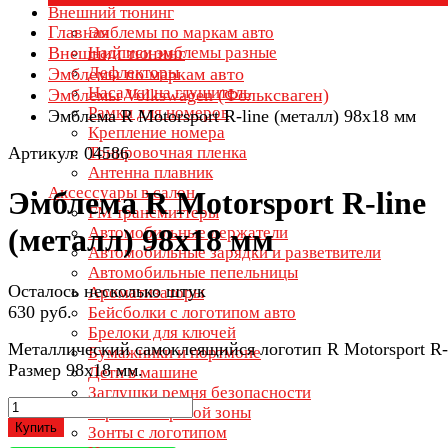
Внешний тюнинг
Главная
Эмблемы по маркам авто
Внешний тюнинг
Надписи эмблемы разные
Дефлекторы
Эмблемы по маркам авто
Насадки на глушитель
Эмблемы Volkswagen (Фольксваген)
Рамки для номеров
Эмблема R Motorsport R-line (металл) 98х18 мм
Крепление номера
Артикул: 04586
Тонировочная пленка
Антенна плавник
Аксессуары в салон
Эмблема R Motorsport R-line
FM трансмиттеры
(металл) 98х18 мм
Автомобильные держатели
Автомобильные зарядки и разветвители
Автомобильные пепельницы
Осталось несколько штук
Ароматизаторы
630 руб.
Бейсболки с логотипом авто
Брелоки для ключей
Металлический самоклеящийся логотип R Motorsport R-l
Бумажники и портмоне
Размер 98х18 мм.
Дети в машине
Заглушки ремня безопасности
Зеркала мертвой зоны
Купить
Зонты с логотипом