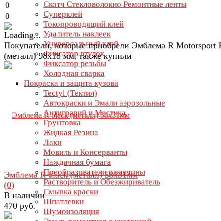
Скотч Стекловолокно Ремонтные ленты
0
Суперклей
0
Токопроводящий клей
Удалитель наклеек
Универсальный клей
Покупатели, которые приобрели Эмблема R Motorsport R
Фиксатор втулок
(металл) 98х18 мм, также купили
Фиксатор резьбы
Холодная сварка
Покраска и защита кузова
Tectyl (Тектил)
Автокраски и Эмали аэрозольные
Антигравий и Мастика
Грунтовка
Жидкая Резина
Лаки
Мовиль и Консерванты
Наждачная бумага
Преобразователи ржавчины
Эмблема R black (металл) 58х31мм
Растворитель и Обезжириватель
(0)
Смывка краски
В наличии
Шпатлевки
470 руб.
Шумоизоляция