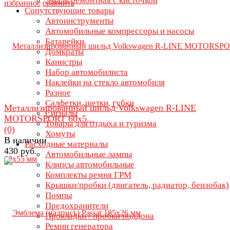
Эмаль ремонтная с кисточкой
избранное
сравнить
Сопутствующие товары
Автоинструменты
Автомобильные компрессоры и насосы
Батарейки
Домкраты
Канистры
Набор автомобилиста
Наклейки на стекло автомобиля
Разное
Салфетки, щетки, губки
Металлизированный шильд Volkswagen R-LINE
Сигналы
MOTORSPORT 60х5...
Товары для отдыха и туризма
(0)
Хомуты
В наличии
Расходные материалы
430 руб.
Автомобильные лампы
Клипсы автомобильные
Комплекты ремня ГРМ
Крышки/пробки (двигатель, радиатор, бензобак)
Помпы
Предохранители
Прокладки / пробки поддона
Ремни генератора