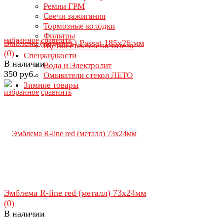
Ремни ГРМ
Свечи зажигания
Тормозные колодки
Фильтры
избранное
сравнить
Эмблема (надпись) Passat 185x26 мм
Щетки стеклоочистителя
(0)
Спецжидкости
В наличии
Вода и Электролит
350 руб.
Омыватели стекол ЛЕТО
Зимние товары
избранное
сравнить
Эмблема R-line red (металл) 73х24мм
(0)
В наличии