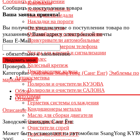
Сообщить о поступлении
Ключницы
Сообщить о поступлении товара
Коврики на панель
Ваша заявка принята!
Накладки на педали
Накладки на пороги
Вы получите уведомление о поступлении товара по
Оплётки на руль
указанному Вами адресу электронной почты
Органайзеры и сетки в багажник
Прикуриватели автомобильные
Ваш E-Mail
Таблички с номером телефона
Чехлы для ключей и сигнализации
- обязательно к заполнению
Крепеж колес
Колесный крепеж
Проверка...
Центровочные кольца
Категории:
Эмблемы SsangYong (Санг Енг)
Эмблемы по
Автокосметика
маркам авто
Полироли и очистители КУЗОВА
Полироли и очистители САЛОНА
Обзор
Автохимия
Отзывы
0
Герметик системы охлаждения
Кондиционеры металла
Описание
Масло для сборки двигателя
Заводской шильдик Санг Ёнг.
Очистители для рук
Очистители спрей
Может быть установлен на автомобили SsangYong KY
Присадки АКПП+ГУР
2005 -...