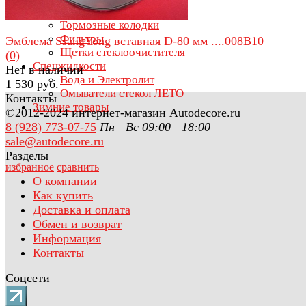
Свечи зажигания
Тормозные колодки
Фильтры
Эмблема SsangYong вставная D-80 мм ....008B10
Щетки стеклоочистителя
(0)
Спецжидкости
Нет в наличии
Вода и Электролит
1 530 руб.
Омыватели стекол ЛЕТО
Контакты
Зимние товары
©2012-2024 интернет-магазин Autodecore.ru
8 (928) 773-07-75
Пн—Вс 09:00—18:00
sale@autodecore.ru
Разделы
избранное
сравнить
О компании
Как купить
Доставка и оплата
Обмен и возврат
Информация
Контакты
Соцсети