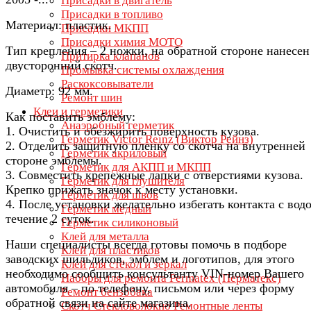
Присадки в двигатель
Присадки в топливо
Материал: пластик.
Присадки МКПП
Присадки химия МОТО
Тип крепления – 2 ножки, на обратной стороне нанесен
Притирка клапанов
двусторонний скотч.
Промывка системы охлаждения
Раскоксовыватели
Диаметр: 92 мм.
Ремонт шин
Клеи и герметики
Как поставить эмблему:
Анаэробный герметик
1. Очистить и обезжирить поверхность кузова.
Герметик Victor Reinz (Виктор Рейнз)
2. Отделить защитную пленку со скотча на внутренней
Герметик акриловый
стороне эмблемы.
Герметик для АКПП и МКПП
3. Совместить крепежные лапки с отверстиями кузова.
Герметик для глушителя
Крепко прижать значок к месту установки.
Герметик для швов
4. После установки желательно избегать контакта с вод
Герметик медный
течение 2 суток.
Герметик силиконовый
Клей для металла
Наши специалисты всегда готовы помочь в подборе
Клей для пластиков
заводских шильдиков, эмблем и логотипов, для этого
Клей для стёкол и зеркал
необходимо сообщить консультанту VIN-номер Вашего
Наборы для ремонта Permatex (Перматекс)
автомобиля – по телефону, письмом или через форму
Ремонт бензобака
обратной связи на сайте магазина.
Скотч Стекловолокно Ремонтные ленты