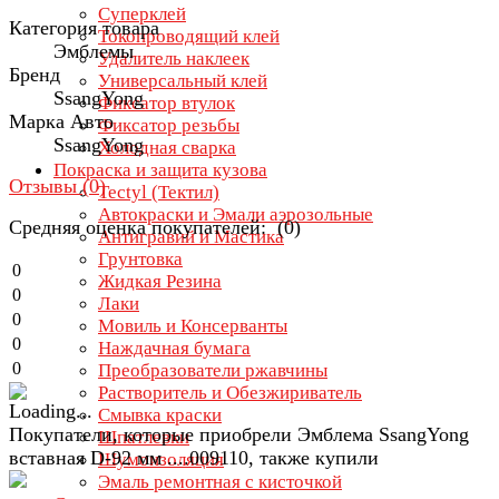
Суперклей
Категория товара
Токопроводящий клей
Эмблемы
Удалитель наклеек
Бренд
Универсальный клей
SsangYong
Фиксатор втулок
Марка Авто
Фиксатор резьбы
SsangYong
Холодная сварка
Покраска и защита кузова
Отзывы (
0
)
Tectyl (Тектил)
Автокраски и Эмали аэрозольные
Средняя оценка покупателей: (0)
Антигравий и Мастика
Грунтовка
0
Жидкая Резина
0
Лаки
0
Мовиль и Консерванты
0
Наждачная бумага
0
Преобразователи ржавчины
Растворитель и Обезжириватель
Смывка краски
Покупатели, которые приобрели Эмблема SsangYong
Шпатлевки
вставная D-92 мм ....009110, также купили
Шумоизоляция
Эмаль ремонтная с кисточкой