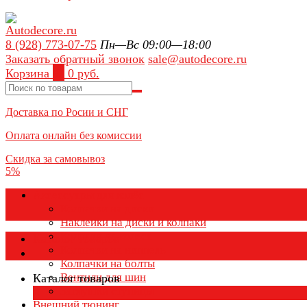
8 (928) 773-07-75
Пн—Вс 09:00—18:00
Заказать обратный звонок
sale@autodecore.ru
Корзина
0
0 руб.
Доставка по Росии и СНГ
Оплата онлайн без комиссии
Скидка за самовывоз
5%
Аксессуары для колёс
Колпачки на диски
Наклейки на диски и колпаки
Колпаки на колеса
Каталог товаров
Колпачки на ниппель
Колпачки на болты
Вентили для шин
Каталог товаров
Заглушки ступицы
×
Внешний тюнинг