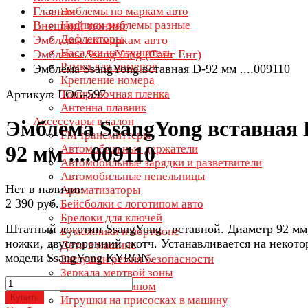
Главная
Эмблемы по маркам авто
Внешний тюнинг
Надписи эмблемы разные
Дефлекторы
Эмблемы по маркам авто
Насадки на глушитель
Эмблемы SsangYong (Санг Енг)
Рамки для номеров
Эмблема SsangYong вставная D-92 мм ....009110
Крепление номера
Артикул: LOG-597
Тонировочная пленка
Антенна плавник
Аксессуары в салон
Эмблема SsangYong вставная 
FM трансмиттеры
92 мм ....009110
Автомобильные держатели
Автомобильные зарядки и разветвители
Автомобильные пепельницы
Нет в наличии
Ароматизаторы
2 390 руб.
Бейсболки с логотипом авто
Брелоки для ключей
Штатный логотип SsangYong , вставной. Диаметр 92 мм
Бумажники и портмоне
ножки, двусторонний скотч. Устанавливается на некото
Дети в машине
модели SsangYong KYRON.
Заглушки ремня безопасности
Зеркала мертвой зоны
Зонты с логотипом
Купить
Игрушки на присосках в машину