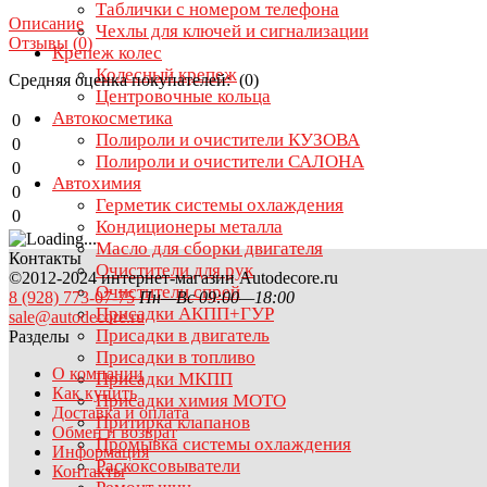
Таблички с номером телефона
Описание
Чехлы для ключей и сигнализации
Отзывы (
0
)
Крепеж колес
Колесный крепеж
Средняя оценка покупателей: (0)
Центровочные кольца
Автокосметика
0
Полироли и очистители КУЗОВА
0
Полироли и очистители САЛОНА
0
Автохимия
0
Герметик системы охлаждения
0
Кондиционеры металла
Масло для сборки двигателя
Контакты
Очистители для рук
©2012-2024 интернет-магазин Autodecore.ru
Очистители спрей
8 (928) 773-07-75
Пн—Вс 09:00—18:00
Присадки АКПП+ГУР
sale@autodecore.ru
Присадки в двигатель
Разделы
Присадки в топливо
О компании
Присадки МКПП
Как купить
Присадки химия МОТО
Доставка и оплата
Притирка клапанов
Обмен и возврат
Промывка системы охлаждения
Информация
Раскоксовыватели
Контакты