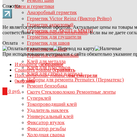
Ремонт шин
Соцсети
Клеи и герметики
Анаэробный герметик
Герметик Victor Reinz (Виктор Рейнз)
Герметик акриловый
Не является публичной офертой. Актуальные цены на товары м
Герметик для АКПП и МКПП
соответствии с
официальной политикой
. Если вы не даете сог
Герметик для глушителя
Герметик для швов
Оплата
Герметик медный
При использовании материалов с сайта обязательно указание п
Герметик силиконовый
Клей для металла
Избранное
0
избранное
Клей для пластиков
Сравнить товары
0
сравнить
Клей для стёкол и зеркал
Просмотренные товары
0
вы смотрели
Наборы для ремонта Permatex (Перматекс)
0
корзина
Ремонт бензобака
0
0 руб.
Скотч Стекловолокно Ремонтные ленты
Суперклей
Токопроводящий клей
Удалитель наклеек
Универсальный клей
Фиксатор втулок
Фиксатор резьбы
Холодная сварка