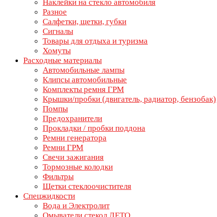
Наклейки на стекло автомобиля
Разное
Салфетки, щетки, губки
Сигналы
Товары для отдыха и туризма
Хомуты
Расходные материалы
Автомобильные лампы
Клипсы автомобильные
Комплекты ремня ГРМ
Крышки/пробки (двигатель, радиатор, бензобак)
Помпы
Предохранители
Прокладки / пробки поддона
Ремни генератора
Ремни ГРМ
Свечи зажигания
Тормозные колодки
Фильтры
Щетки стеклоочистителя
Спецжидкости
Вода и Электролит
Омыватели стекол ЛЕТО