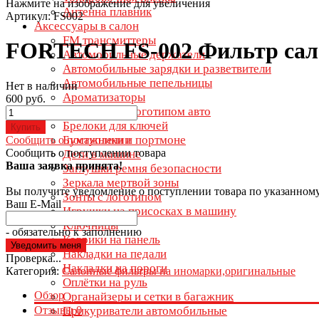
Нажмите на изображение для увеличения
Антенна плавник
Артикул: FS002
Аксессуары в салон
FM трансмиттеры
FORTECH FS-002 Фильтр сал
Автомобильные держатели
Автомобильные зарядки и разветвители
Автомобильные пепельницы
Нет в наличии
Ароматизаторы
600 руб.
Бейсболки с логотипом авто
Брелоки для ключей
Купить
Бумажники и портмоне
Сообщить о поступлении
Сообщить о поступлении товара
Дети в машине
Ваша заявка принята!
Заглушки ремня безопасности
Зеркала мертвой зоны
Вы получите уведомление о поступлении товара по указанном
Зонты с логотипом
Ваш E-Mail
Игрушки на присосках в машину
Ключницы
- обязательно к заполнению
Коврики на панель
Накладки на педали
Проверка...
Накладки на пороги
Категория:
Салонные фильтры на иномарки,оригинальные
Оплётки на руль
Обзор
Органайзеры и сетки в багажник
Отзывы
0
Прикуриватели автомобильные