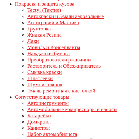
Покраска и защита кузова
Tectyl (Тектил)
Автокраски и Эмали аэрозольные
Антигравий и Мастика
Грунтовка
Жидкая Резина
Лаки
Мовиль и Консерванты
Наждачная бумага
Преобразователи ржавчины
Растворитель и Обезжириватель
Смывка краски
Шпатлевки
Шумоизоляция
Эмаль ремонтная с кисточкой
Сопутствующие товары
Автоинструменты
Автомобильные компрессоры и насосы
Батарейки
Домкраты
Канистры
Набор автомобилиста