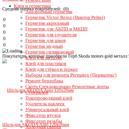
Ремонт шин
Клеи и герметики
Средняя оценка покупателей: (0)
Анаэробный герметик
Герметик Victor Reinz (Виктор Рейнз)
0
Герметик акриловый
0
Герметик для АКПП и МКПП
0
Герметик для глушителя
0
Герметик для швов
0
Герметик медный
Герметик силиконовый
Покупатели, которые приобрели Герб Skoda motors gold металл
Клей для металла
Клей для пластиков
Клей для стёкол и зеркал
Наборы для ремонта Permatex (Перматекс)
Ремонт бензобака
Скотч Стекловолокно Ремонтные ленты
Суперклей
Токопроводящий клей
Удалитель наклеек
Универсальный клей
Фиксатор втулок
Фиксатор резьбы
Шильдик SKODA Auto 120х26мм
Холодная сварка