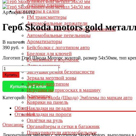
Антенна плавник
Аксессуары в салон
Артикул: 04492
FM трансмиттеры
Автомобильные держатели
Герб Skoda motors gold метал
Автомобильные зарядки и разветвители
Автомобильные пепельницы
Ароматизаторы
В наличии
Бейсболки с логотипом авто
390 руб.
Брелоки для ключей
Логотип Герб Шкода Моторс золотой, размер 54х50мм, тип кре
Бумажники и портмоне
Дети в машине
Заглушки ремня безопасности
Купить
Зеркала мертвой зоны
Зонты с логотипом
Купить в 1 клик
Игрушки на присосках в машину
Ключницы
Категории:
Эмблемы Skoda (Шкода)
Эмблемы по маркам авто
Коврики на панель
Обзор
Накладки на педали
Накладки на пороги
Отзывы
0
Оплётки на руль
Описание
Органайзеры и сетки в багажник
Прикуриватели автомобильные
Декоративная эмблема с логотипом Skoda Motors, выполнена в 