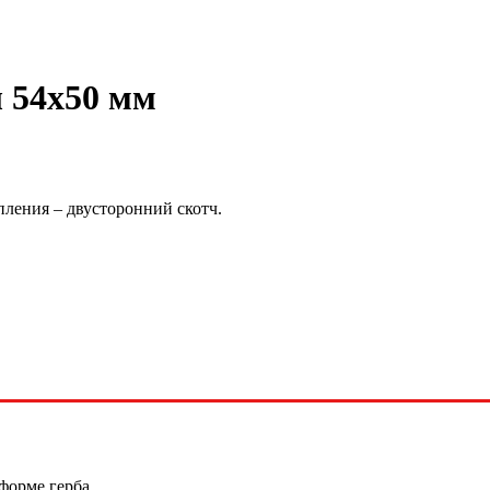
л 54х50 мм
пления – двусторонний скотч.
форме герба.