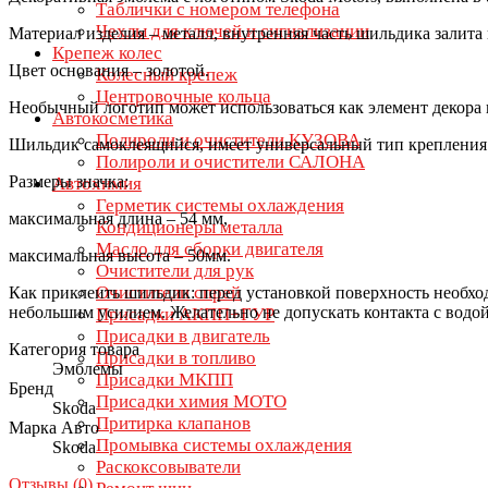
Таблички с номером телефона
Чехлы для ключей и сигнализации
Материал изделия – металл, внутренняя часть шильдика залита
Крепеж колес
Цвет основания – золотой.
Колесный крепеж
Центровочные кольца
Необычный логотип может использоваться как элемент декора 
Автокосметика
Полироли и очистители КУЗОВА
Шильдик самоклеящийся, имеет универсальный тип крепления
Полироли и очистители САЛОНА
Размеры значка:
Автохимия
Герметик системы охлаждения
максимальная длина – 54 мм,
Кондиционеры металла
Масло для сборки двигателя
максимальная высота – 50мм.
Очистители для рук
Очистители спрей
Как приклеить шильдик: перед установкой поверхность необход
небольшим усилием. Желательно не допускать контакта с водой
Присадки АКПП+ГУР
Присадки в двигатель
Категория товара
Присадки в топливо
Эмблемы
Присадки МКПП
Бренд
Присадки химия МОТО
Skoda
Притирка клапанов
Марка Авто
Промывка системы охлаждения
Skoda
Раскоксовыватели
Отзывы (
0
)