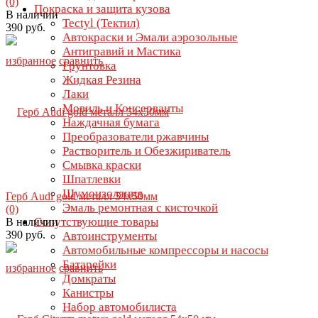
(0)
Покраска и защита кузова
В наличии
Tectyl (Тектил)
390 руб.
Автокраски и Эмали аэрозольные
Антигравий и Мастика
избранное
сравнить
Грунтовка
Жидкая Резина
Лаки
Мовиль и Консерванты
Наждачная бумага
Преобразователи ржавчины
Растворитель и Обезжириватель
Смывка краски
Шпатлевки
Шумоизоляция
Герб Audi gold металл 54х50мм
Эмаль ремонтная с кисточкой
(0)
Сопутствующие товары
В наличии
390 руб.
Автоинструменты
Автомобильные компрессоры и насосы
Батарейки
избранное
сравнить
Домкраты
Канистры
Набор автомобилиста