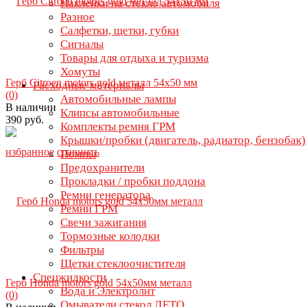
Наклейки на стекло автомобиля
Разное
Салфетки, щетки, губки
Сигналы
Товары для отдыха и туризма
Хомуты
Герб Citroen motors gold металл 54х50 мм
Расходные материалы
(0)
Автомобильные лампы
В наличии
Клипсы автомобильные
390 руб.
Комплекты ремня ГРМ
Крышки/пробки (двигатель, радиатор, бензобак)
избранное
сравнить
Помпы
Предохранители
Прокладки / пробки поддона
Ремни генератора
Ремни ГРМ
Свечи зажигания
Тормозные колодки
Фильтры
Щетки стеклоочистителя
Спецжидкости
Герб Honda motors gold 54х50мм металл
Вода и Электролит
(0)
Омыватели стекол ЛЕТО