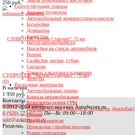
Эмаль ремонтная с кисточкой
250 руб.
Сопутствующие товары
Автоинструменты
избранное
сравнить
Автомобильные компрессоры и насосы
Батарейки
Домкраты
Канистры
Набор автомобилиста
Наклейки на стекло автомобиля
Разное
Салфетки, щетки, губки
Сигналы
Товары для отдыха и туризма
СУПРОТЕК "Актив Стандарт" 75 мл
Хомуты
(0)
Расходные материалы
В наличии
Автомобильные лампы
1 950 руб.
Клипсы автомобильные
Контакты
Комплекты ремня ГРМ
избранное
сравнить
©2012-2024 интернет-магазин Autodecore.ru
Крышки/пробки (двигатель, радиатор, бензобак)
8 (928) 773-07-75
Пн—Вс 09:00—18:00
Помпы
sale@autodecore.ru
Предохранители
Разделы
Прокладки / пробки поддона
Ремни генератора