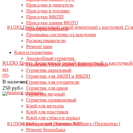
Присадки в двигатель
Присадки в топливо
Присадки МКПП
Присадки химия МОТО
Притирка клапанов
Промывка системы охлаждения
Раскоксовыватели
Ремонт шин
Клеи и герметики
Анаэробный герметик
KUDO Грунт Акриловый серый ремонтный с кисточкой
Герметик Victor Reinz (Виктор Рейнз)
мл
Герметик акриловый
(0)
Герметик для АКПП и МКПП
В наличии
Герметик для глушителя
250 руб.
Герметик для швов
избранное
сравнить
Герметик медный
Герметик силиконовый
Клей для металла
Клей для пластиков
Клей для стёкол и зеркал
Наборы для ремонта Permatex (Перматекс)
Ремонт бензобака