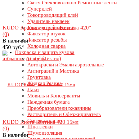
Скотч Стекловолокно Ремонтные ленты
Суперклей
Токопроводящий клей
Удалитель наклеек
KUDO Краска - спрей "Балтика 420"
Универсальный клей
Фиксатор втулок
(0)
Фиксатор резьбы
В наличии
Холодная сварка
450 руб.
Покраска и защита кузова
Tectyl (Тектил)
избранное
сравнить
Автокраски и Эмали аэрозольные
Антигравий и Мастика
Грунтовка
Жидкая Резина
Лаки
Мовиль и Консерванты
Наждачная бумага
Преобразователи ржавчины
Растворитель и Обезжириватель
Смывка краски
KUDO Кисть Балтика 420 15мл
Шпатлевки
(0)
Шумоизоляция
В наличии