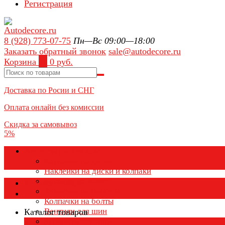
Регистрация
8 (928) 773-07-75
Пн—Вс 09:00—18:00
Заказать обратный звонок
sale@autodecore.ru
Корзина
0
0 руб.
Доставка по Росии и СНГ
Оплата онлайн без комиссии
Скидка за самовывоз
5%
Аксессуары для колёс
Колпачки на диски
Наклейки на диски и колпаки
Колпаки на колеса
Каталог товаров
Колпачки на ниппель
Колпачки на болты
Вентили для шин
Каталог товаров
Заглушки ступицы
×