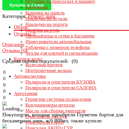
Игрушки на присосках в машину
Купить в 1 клик
Ключницы
Коврики на панель
Категория:
Ремонт шин
Накладки на педали
Накладки на пороги
Обзор
Оплётки на руль
Отзывы
0
Органайзеры и сетки в багажник
Прикуриватели автомобильные
Описание
Таблички с номером телефона
Отзывы (
0
)
Чехлы для ключей и сигнализации
Крепеж колес
Средняя оценка покупателей: (0)
Колесный крепеж
Центровочные кольца
0
Автокосметика
0
Полироли и очистители КУЗОВА
0
Полироли и очистители САЛОНА
0
Автохимия
0
Герметик системы охлаждения
Кондиционеры металла
Масло для сборки двигателя
Покупатели, которые приобрели Герметик бортов для
Очистители для рук
бескамерных шин, ж/б 800мл, также купили
Очистители спрей
Присадки АКПП+ГУР