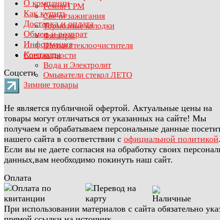
О компании
Ремни ГРМ
Как купить
Свечи зажигания
Доставка и оплата
Тормозные колодки
Обмен и возврат
Фильтры
Информация
Щетки стеклоочистителя
Контакты
Спецжидкости
Вода и Электролит
Соцсети
Омыватели стекол ЛЕТО
Зимние товары
Не является публичной офертой. Актуальные цены на
товары могут отличаться от указанных на сайте! Мы
получаем и обрабатываем персональные данные посети
нашего сайта в соответствии с
официальной политикой
Если вы не даете согласия на обработку своих персона
данных,вам необходимо покинуть наш сайт.
Оплата
При использовании материалов с сайта обязательно ука
прямой ссылки на источник.