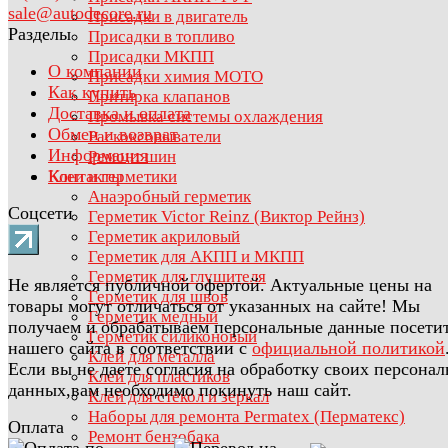
sale@autodecore.ru
Присадки в двигатель
Разделы
Присадки в топливо
Присадки МКПП
О компании
Присадки химия МОТО
Как купить
Притирка клапанов
Доставка и оплата
Промывка системы охлаждения
Обмен и возврат
Раскоксовыватели
Информация
Ремонт шин
Контакты
Клеи и герметики
Анаэробный герметик
Соцсети
Герметик Victor Reinz (Виктор Рейнз)
Герметик акриловый
Герметик для АКПП и МКПП
Герметик для глушителя
Не является публичной офертой. Актуальные цены на
Герметик для швов
товары могут отличаться от указанных на сайте! Мы
Герметик медный
получаем и обрабатываем персональные данные посети
Герметик силиконовый
нашего сайта в соответствии с
официальной политикой
Клей для металла
Если вы не даете согласия на обработку своих персона
Клей для пластиков
данных,вам необходимо покинуть наш сайт.
Клей для стёкол и зеркал
Наборы для ремонта Permatex (Перматекс)
Оплата
Ремонт бензобака