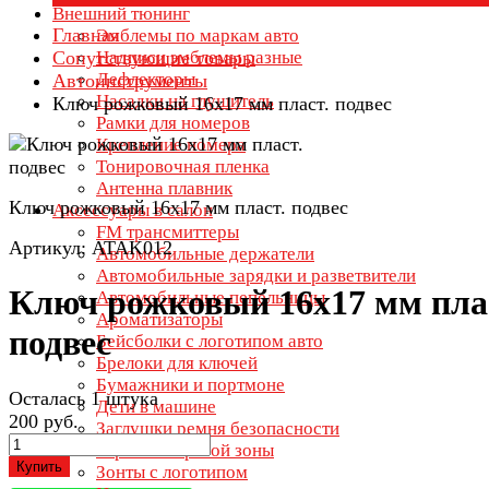
Внешний тюнинг
Главная
Эмблемы по маркам авто
Сопутствующие товары
Надписи эмблемы разные
Дефлекторы
Автоинструменты
Насадки на глушитель
Ключ рожковый 16х17 мм пласт. подвес
Рамки для номеров
Крепление номера
Тонировочная пленка
Антенна плавник
Ключ рожковый 16х17 мм пласт. подвес
Аксессуары в салон
FM трансмиттеры
Артикул: ATAK012
Автомобильные держатели
Автомобильные зарядки и разветвители
Ключ рожковый 16х17 мм пла
Автомобильные пепельницы
Ароматизаторы
подвес
Бейсболки с логотипом авто
Брелоки для ключей
Бумажники и портмоне
Осталась 1 штука
Дети в машине
200 руб.
Заглушки ремня безопасности
Зеркала мертвой зоны
Купить
Зонты с логотипом