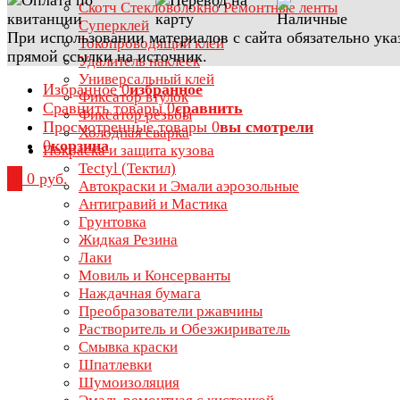
Скотч Стекловолокно Ремонтные ленты
Суперклей
При использовании материалов с сайта обязательно ука
Токопроводящий клей
прямой ссылки на источник.
Удалитель наклеек
Универсальный клей
Избранное
0
избранное
Фиксатор втулок
Сравнить товары
0
сравнить
Фиксатор резьбы
Просмотренные товары
0
вы смотрели
Холодная сварка
0
корзина
Покраска и защита кузова
Tectyl (Тектил)
0
0 руб.
Автокраски и Эмали аэрозольные
Антигравий и Мастика
Грунтовка
Жидкая Резина
Лаки
Мовиль и Консерванты
Наждачная бумага
Преобразователи ржавчины
Растворитель и Обезжириватель
Смывка краски
Шпатлевки
Шумоизоляция