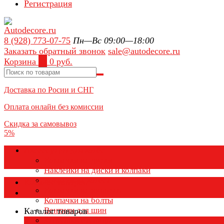
Регистрация
8 (928) 773-07-75
Пн—Вс 09:00—18:00
Заказать обратный звонок
sale@autodecore.ru
Корзина
0
0 руб.
Доставка по Росии и СНГ
Оплата онлайн без комиссии
Скидка за самовывоз
5%
Аксессуары для колёс
Колпачки на диски
Наклейки на диски и колпаки
Колпаки на колеса
Каталог товаров
Колпачки на ниппель
Колпачки на болты
Вентили для шин
Каталог товаров
Заглушки ступицы
×