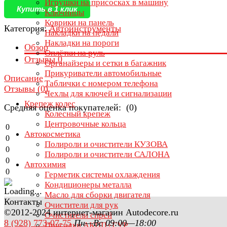
Игрушки на присосках в машину
Купить в 1 клик
Ключницы
Коврики на панель
Категория:
Автоинструменты
Накладки на педали
Накладки на пороги
Обзор
Оплётки на руль
Отзывы
0
Органайзеры и сетки в багажник
Прикуриватели автомобильные
Описание
Таблички с номером телефона
Отзывы (
0
)
Чехлы для ключей и сигнализации
Крепеж колес
Средняя оценка покупателей: (0)
Колесный крепеж
Центровочные кольца
0
Автокосметика
0
Полироли и очистители КУЗОВА
0
Полироли и очистители САЛОНА
0
Автохимия
0
Герметик системы охлаждения
Кондиционеры металла
Масло для сборки двигателя
Контакты
Очистители для рук
©2012-2024 интернет-магазин Autodecore.ru
Очистители спрей
8 (928) 773-07-75
Пн—Вс 09:00—18:00
Присадки АКПП+ГУР