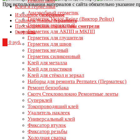
Ремонт шин
При использовании материалов с сайта обязательно указание п
Клеи и герметики
Анаэробный герметик
Избранное
0
избранное
Герметик Victor Reinz (Виктор Рейнз)
Сравнить товары
0
сравнить
Герметик акриловый
Просмотренные товары
0
вы смотрели
Герметик для АКПП и МКПП
0
корзина
Герметик для глушителя
0
0 руб.
Герметик для швов
Герметик медный
Герметик силиконовый
Клей для металла
Клей для пластиков
Клей для стёкол и зеркал
Наборы для ремонта Permatex (Перматекс)
Ремонт бензобака
Скотч Стекловолокно Ремонтные ленты
Суперклей
Токопроводящий клей
Удалитель наклеек
Универсальный клей
Фиксатор втулок
Фиксатор резьбы
Холодная сварка