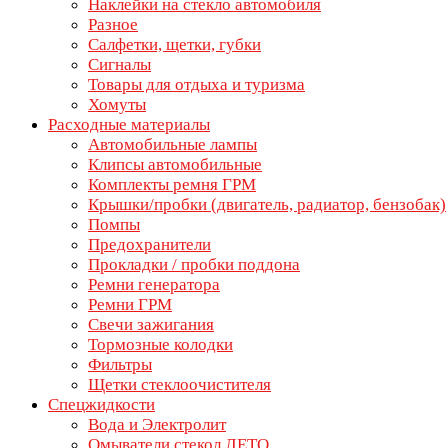
Наклейки на стекло автомобиля
Разное
Салфетки, щетки, губки
Сигналы
Товары для отдыха и туризма
Хомуты
Расходные материалы
Автомобильные лампы
Клипсы автомобильные
Комплекты ремня ГРМ
Крышки/пробки (двигатель, радиатор, бензобак)
Помпы
Предохранители
Прокладки / пробки поддона
Ремни генератора
Ремни ГРМ
Свечи зажигания
Тормозные колодки
Фильтры
Щетки стеклоочистителя
Спецжидкости
Вода и Электролит
Омыватели стекол ЛЕТО