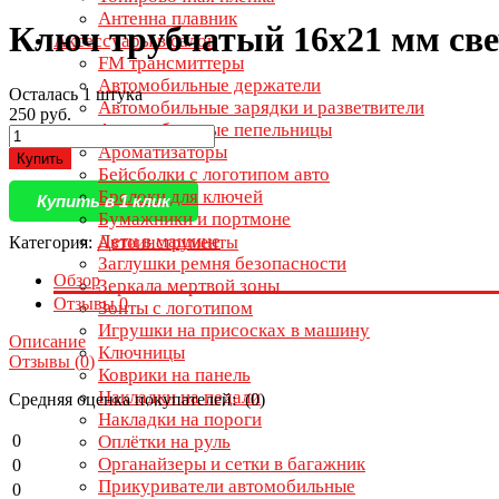
Антенна плавник
Ключ трубчатый 16x21 мм св
Аксессуары в салон
FM трансмиттеры
Автомобильные держатели
Осталась 1 штука
Автомобильные зарядки и разветвители
250 руб.
Автомобильные пепельницы
Ароматизаторы
Купить
Бейсболки с логотипом авто
Брелоки для ключей
Купить в 1 клик
Бумажники и портмоне
Дети в машине
Категория:
Автоинструменты
Заглушки ремня безопасности
Обзор
Зеркала мертвой зоны
Отзывы
0
Зонты с логотипом
Игрушки на присосках в машину
Описание
Ключницы
Отзывы (
0
)
Коврики на панель
Накладки на педали
Средняя оценка покупателей: (0)
Накладки на пороги
0
Оплётки на руль
Органайзеры и сетки в багажник
0
Прикуриватели автомобильные
0