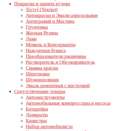
Покраска и защита кузова
Tectyl (Тектил)
Автокраски и Эмали аэрозольные
Антигравий и Мастика
Грунтовка
Жидкая Резина
Лаки
Мовиль и Консерванты
Наждачная бумага
Преобразователи ржавчины
Растворитель и Обезжириватель
Смывка краски
Шпатлевки
Шумоизоляция
Эмаль ремонтная с кисточкой
Сопутствующие товары
Автоинструменты
Автомобильные компрессоры и насосы
Батарейки
Домкраты
Канистры
Набор автомобилиста