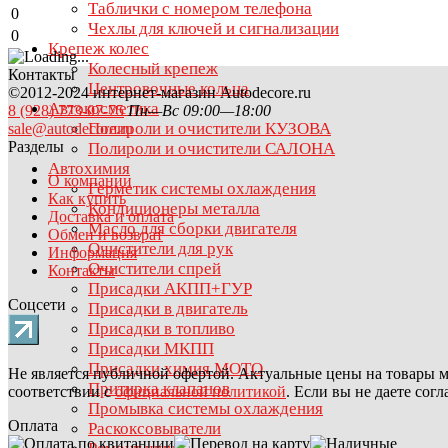
Таблички с номером телефона
0
Чехлы для ключей и сигнализации
0
Крепеж колес
Колесный крепеж
Контакты
Центровочные кольца
©2012-2024 интернет-магазин Autodecore.ru
Автокосметика
8 (928) 773-07-75
Пн—Вс 09:00—18:00
Полироли и очистители КУЗОВА
sale@autodecore.ru
Разделы
Полироли и очистители САЛОНА
Автохимия
О компании
Герметик системы охлаждения
Как купить
Кондиционеры металла
Доставка и оплата
Масло для сборки двигателя
Обмен и возврат
Очистители для рук
Информация
Очистители спрей
Контакты
Присадки АКПП+ГУР
Соцсети
Присадки в двигатель
Присадки в топливо
Присадки МКПП
Присадки химия МОТО
Не является публичной офертой. Актуальные цены на товары м
Притирка клапанов
соответствии с
официальной политикой
. Если вы не даете сог
Промывка системы охлаждения
Оплата
Раскоксовыватели