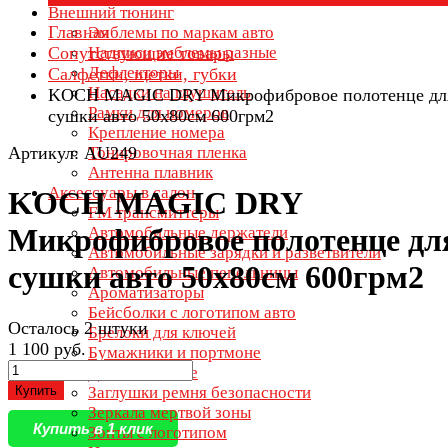
Внешний тюнинг
Главная
Эмблемы по маркам авто
Сопутствующие товары
Надписи эмблемы разные
Дефлекторы
Салфетки, щетки, губки
Насадки на глушитель
KOCH MAGIC DRY Микрофибровое полотенце дл
Рамки для номеров
сушки авто 50х80см 600грм2
Крепление номера
Артикул: AU249
Тонировочная пленка
Антенна плавник
Аксессуары в салон
KOCH MAGIC DRY
FM трансмиттеры
Микрофибровое полотенце дл
Автомобильные держатели
Автомобильные зарядки и разветвители
сушки авто 50х80см 600грм2
Автомобильные пепельницы
Ароматизаторы
Бейсболки с логотипом авто
Осталось 2 штуки
Брелоки для ключей
1 100 руб.
Бумажники и портмоне
Дети в машине
Купить
Заглушки ремня безопасности
Зеркала мертвой зоны
Купить в 1 клик
Зонты с логотипом