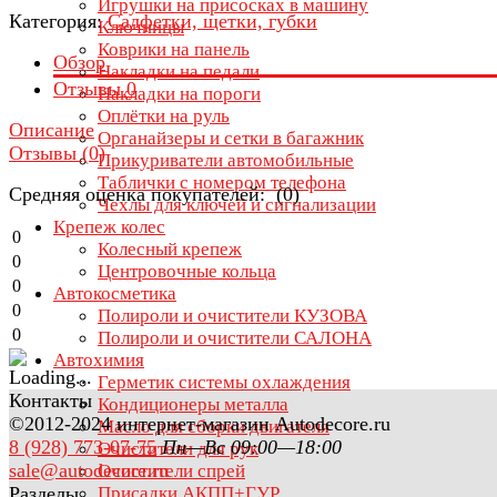
Игрушки на присосках в машину
Категория:
Салфетки, щетки, губки
Ключницы
Коврики на панель
Обзор
Накладки на педали
Отзывы
0
Накладки на пороги
Оплётки на руль
Описание
Органайзеры и сетки в багажник
Отзывы (
0
)
Прикуриватели автомобильные
Таблички с номером телефона
Средняя оценка покупателей: (0)
Чехлы для ключей и сигнализации
Крепеж колес
0
Колесный крепеж
0
Центровочные кольца
0
Автокосметика
0
Полироли и очистители КУЗОВА
0
Полироли и очистители САЛОНА
Автохимия
Герметик системы охлаждения
Контакты
Кондиционеры металла
©2012-2024 интернет-магазин Autodecore.ru
Масло для сборки двигателя
8 (928) 773-07-75
Пн—Вс 09:00—18:00
Очистители для рук
sale@autodecore.ru
Очистители спрей
Разделы
Присадки АКПП+ГУР