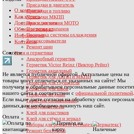
Присадки в двигатель
О компании
Присадки в топливо
Как купить
Присадки МКПП
Доставка и оплата
Присадки химия МОТО
Обмен и возврат
Притирка клапанов
Промывка системы охлаждения
Информация
Раскоксовыватели
Контакты
Ремонт шин
Соцсети
Клеи и герметики
Анаэробный герметик
Герметик Victor Reinz (Виктор Рейнз)
Герметик акриловый
Не является публичной офертой. Актуальные цены на
Герметик для АКПП и МКПП
товары могут отличаться от указанных на сайте! Мы
Герметик для глушителя
получаем и обрабатываем персональные данные посети
Герметик для швов
нашего сайта в соответствии с
официальной политикой
Герметик медный
Если вы не даете согласия на обработку своих персона
Герметик силиконовый
данных,вам необходимо покинуть наш сайт.
Клей для металла
Клей для пластиков
Оплата
Клей для стёкол и зеркал
Наборы для ремонта Permatex (Перматекс)
Ремонт бензобака