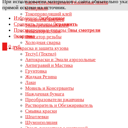
При использовании материалов с сайта обязательно ука
Скотч Стекловолокно Ремонтные ленты
прямой ссылки на источник.
Суперклей
Токопроводящий клей
Избранное
0
избранное
Удалитель наклеек
Сравнить товары
0
сравнить
Универсальный клей
Просмотренные товары
0
вы смотрели
Фиксатор втулок
0
корзина
Фиксатор резьбы
Холодная сварка
0
0 руб.
Покраска и защита кузова
Tectyl (Тектил)
Автокраски и Эмали аэрозольные
Антигравий и Мастика
Грунтовка
Жидкая Резина
Лаки
Мовиль и Консерванты
Наждачная бумага
Преобразователи ржавчины
Растворитель и Обезжириватель
Смывка краски
Шпатлевки
Шумоизоляция