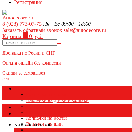
Регистрация
8 (928) 773-07-75
Пн—Вс 09:00—18:00
Заказать обратный звонок
sale@autodecore.ru
Корзина
0
0 руб.
Доставка по Росии и СНГ
Оплата онлайн без комиссии
Скидка за самовывоз
5%
Аксессуары для колёс
Колпачки на диски
Наклейки на диски и колпаки
Колпаки на колеса
Каталог товаров
Колпачки на ниппель
Колпачки на болты
Вентили для шин
Каталог товаров
Заглушки ступицы
×