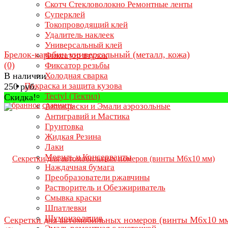
Скотч Стекловолокно Ремонтные ленты
Суперклей
Токопроводящий клей
Удалитель наклеек
Универсальный клей
Брелок-карабин универсальный (металл, кожа)
Фиксатор втулок
(0)
Фиксатор резьбы
В наличии
Холодная сварка
Покраска и защита кузова
250 руб.
Tectyl (Тектил)
Скидка!
избранное
сравнить
Автокраски и Эмали аэрозольные
Антигравий и Мастика
Грунтовка
Жидкая Резина
Лаки
Мовиль и Консерванты
Наждачная бумага
Преобразователи ржавчины
Растворитель и Обезжириватель
Смывка краски
Шпатлевки
Шумоизоляция
Секретки для автомобильных номеров (винты М6х10 м