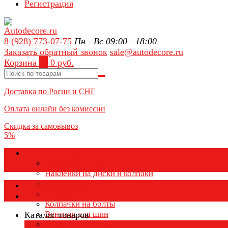
Регистрация
8 (928) 773-07-75
Пн—Вс 09:00—18:00
Заказать обратный звонок
sale@autodecore.ru
Корзина
0
0 руб.
Доставка по Росии и СНГ
Оплата онлайн без комиссии
Скидка за самовывоз
5%
Аксессуары для колёс
Колпачки на диски
Наклейки на диски и колпаки
Колпаки на колеса
Каталог товаров
Колпачки на ниппель
Колпачки на болты
Вентили для шин
Каталог товаров
Заглушки ступицы
×