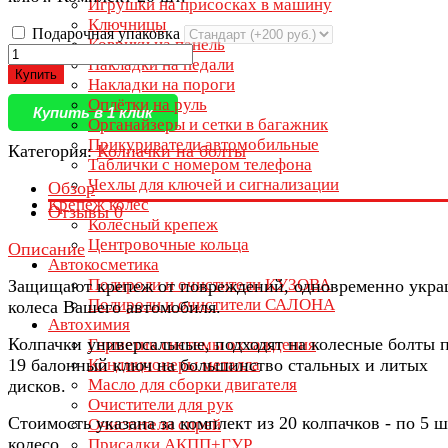
Игрушки на присосках в машину
Ключницы
Подарочная упаковка
Коврики на панель
Накладки на педали
Купить
Накладки на пороги
Оплётки на руль
Купить в 1 клик
Органайзеры и сетки в багажник
Прикуриватели автомобильные
Категория:
Колпачки на болты
Таблички с номером телефона
Чехлы для ключей и сигнализации
Обзор
Крепеж колес
Отзывы
0
Колесный крепеж
Центровочные кольца
Описание
Автокосметика
Полироли и очистители КУЗОВА
Защищают крепеж от повреждений, одновременно укра
Полироли и очистители САЛОНА
колеса Вашего автомобиля.
Автохимия
Колпачки универсальные, подходят на колесные болты 
Герметик системы охлаждения
19 балонный ключ на большинство стальных и литых
Кондиционеры металла
Масло для сборки двигателя
дисков.
Очистители для рук
Стоимость указана за комплект из 20 колпачков - по 5 ш
Очистители спрей
колесо.
Присадки АКПП+ГУР