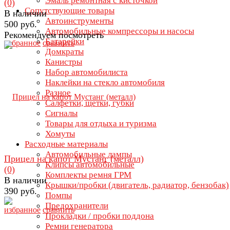
Эмаль ремонтная с кисточкой
(0)
Сопутствующие товары
В наличии
Автоинструменты
500 руб.
Автомобильные компрессоры и насосы
Рекомендуем посмотреть
Батарейки
избранное
сравнить
Домкраты
Канистры
Набор автомобилиста
Наклейки на стекло автомобиля
Разное
Салфетки, щетки, губки
Сигналы
Товары для отдыха и туризма
Хомуты
Расходные материалы
Автомобильные лампы
Прицел на капот Мустанг (металл)
Клипсы автомобильные
(0)
Комплекты ремня ГРМ
В наличии
Крышки/пробки (двигатель, радиатор, бензобак)
390 руб.
Помпы
Предохранители
избранное
сравнить
Прокладки / пробки поддона
Ремни генератора