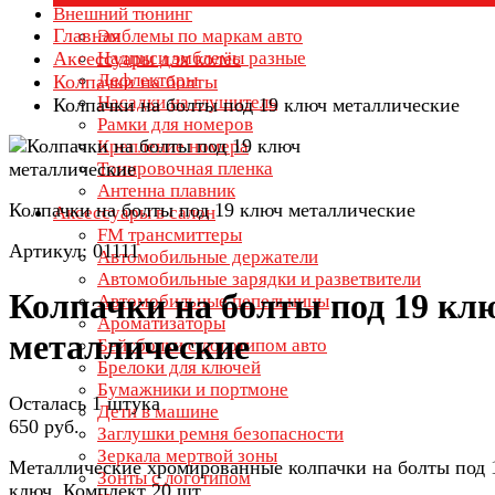
Внешний тюнинг
Главная
Эмблемы по маркам авто
Аксессуары для колёс
Надписи эмблемы разные
Дефлекторы
Колпачки на болты
Насадки на глушитель
Колпачки на болты под 19 ключ металлические
Рамки для номеров
Крепление номера
Тонировочная пленка
Антенна плавник
Колпачки на болты под 19 ключ металлические
Аксессуары в салон
FM трансмиттеры
Артикул: 01111
Автомобильные держатели
Автомобильные зарядки и разветвители
Колпачки на болты под 19 кл
Автомобильные пепельницы
Ароматизаторы
металлические
Бейсболки с логотипом авто
Брелоки для ключей
Бумажники и портмоне
Осталась 1 штука
Дети в машине
650 руб.
Заглушки ремня безопасности
Зеркала мертвой зоны
Металлические хромированные колпачки на болты под 
Зонты с логотипом
ключ. Комплект 20 шт.