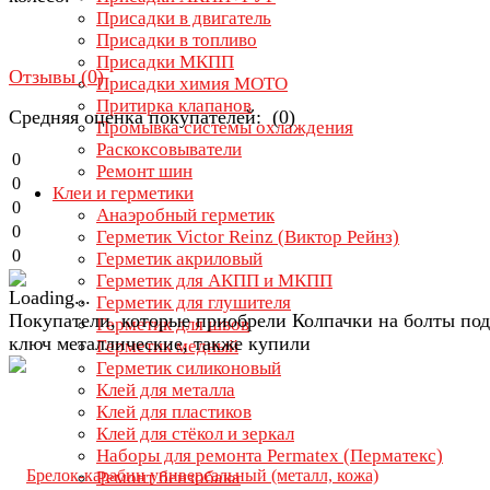
Присадки в двигатель
Присадки в топливо
Присадки МКПП
Отзывы (
0
)
Присадки химия МОТО
Притирка клапанов
Средняя оценка покупателей: (0)
Промывка системы охлаждения
Раскоксовыватели
0
Ремонт шин
0
Клеи и герметики
0
Анаэробный герметик
0
Герметик Victor Reinz (Виктор Рейнз)
0
Герметик акриловый
Герметик для АКПП и МКПП
Герметик для глушителя
Покупатели, которые приобрели Колпачки на болты под
Герметик для швов
ключ металлические, также купили
Герметик медный
Герметик силиконовый
Клей для металла
Клей для пластиков
Клей для стёкол и зеркал
Наборы для ремонта Permatex (Перматекс)
Ремонт бензобака