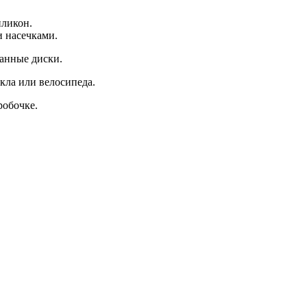
иликон.
 насечками.
анные диски.
кла или велосипеда
.
робочке.