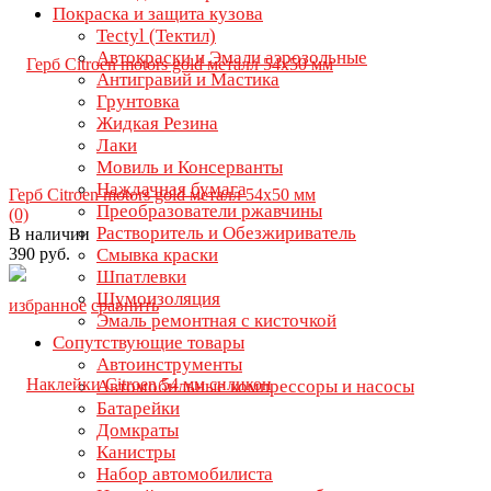
Покраска и защита кузова
Tectyl (Тектил)
Автокраски и Эмали аэрозольные
Антигравий и Мастика
Грунтовка
Жидкая Резина
Лаки
Мовиль и Консерванты
Наждачная бумага
Герб Citroen motors gold металл 54х50 мм
Преобразователи ржавчины
(0)
Растворитель и Обезжириватель
В наличии
390 руб.
Смывка краски
Шпатлевки
Шумоизоляция
избранное
сравнить
Эмаль ремонтная с кисточкой
Сопутствующие товары
Автоинструменты
Автомобильные компрессоры и насосы
Батарейки
Домкраты
Канистры
Набор автомобилиста