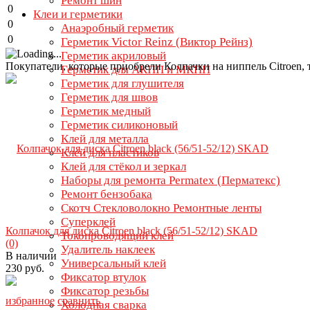
Ремонт шин
0
Клеи и герметики
0
Анаэробный герметик
0
Герметик Victor Reinz (Виктор Рейнз)
Герметик акриловый
Покупатели, которые приобрели Колпачки на ниппель Citroen,
Герметик для АКПП и МКПП
Герметик для глушителя
Герметик для швов
Герметик медный
Герметик силиконовый
Клей для металла
Клей для пластиков
Клей для стёкол и зеркал
Наборы для ремонта Permatex (Перматекс)
Ремонт бензобака
Скотч Стекловолокно Ремонтные ленты
Суперклей
Колпачок для диска Citroen black (56/51-52/12) SKAD
Токопроводящий клей
(0)
Удалитель наклеек
В наличии
Универсальный клей
230 руб.
Фиксатор втулок
Фиксатор резьбы
избранное
сравнить
Холодная сварка