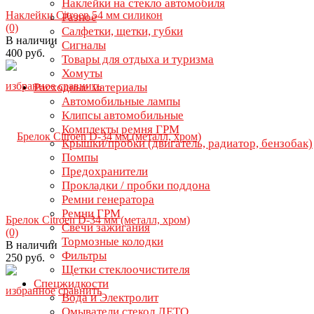
Наклейки на стекло автомобиля
Наклейки Citroen 54 мм силикон
Разное
(0)
Салфетки, щетки, губки
В наличии
Сигналы
400 руб.
Товары для отдыха и туризма
Хомуты
избранное
сравнить
Расходные материалы
Автомобильные лампы
Клипсы автомобильные
Комплекты ремня ГРМ
Крышки/пробки (двигатель, радиатор, бензобак)
Помпы
Предохранители
Прокладки / пробки поддона
Ремни генератора
Ремни ГРМ
Брелок Citroen D-34 мм (металл, хром)
Свечи зажигания
(0)
Тормозные колодки
В наличии
Фильтры
250 руб.
Щетки стеклоочистителя
Спецжидкости
избранное
сравнить
Вода и Электролит
Омыватели стекол ЛЕТО