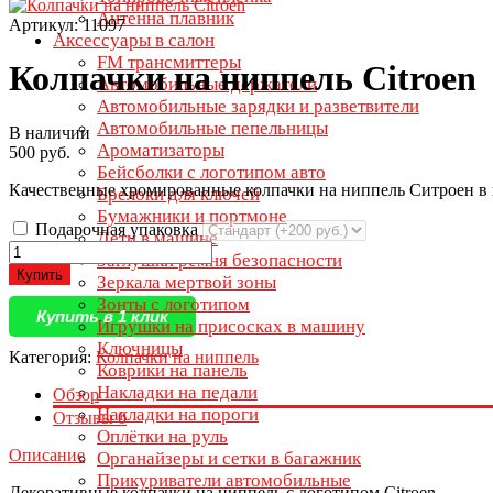
Антенна плавник
Артикул: 11097
Аксессуары в салон
FM трансмиттеры
Колпачки на ниппель Citroen
Автомобильные держатели
Автомобильные зарядки и разветвители
Автомобильные пепельницы
В наличии
Ароматизаторы
500 руб.
Бейсболки с логотипом авто
Качественные хромированные колпачки на ниппель Ситроен в 
Брелоки для ключей
Бумажники и портмоне
Подарочная упаковка
Дети в машине
Заглушки ремня безопасности
Купить
Зеркала мертвой зоны
Зонты с логотипом
Купить в 1 клик
Игрушки на присосках в машину
Ключницы
Категория:
Колпачки на ниппель
Коврики на панель
Накладки на педали
Обзор
Накладки на пороги
Отзывы
0
Оплётки на руль
Описание
Органайзеры и сетки в багажник
Прикуриватели автомобильные
Декоративные колпачки на ниппель с логотипом Citroen.