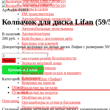
Антенна плавник
Аксессуары в салон
Артикул: 01803
FM трансмиттеры
Автомобильные держатели
Колпачок для диска Lifan (59/
Автомобильные зарядки и разветвители
Автомобильные пепельницы
Ароматизаторы
В наличии
Бейсболки с логотипом авто
200 руб.
Брелоки для ключей
Декоративные колпачки на литые диски Лифан с размерами 59/5
Бумажники и портмоне
Дети в машине
Заглушки ремня безопасности
Купить
Зеркала мертвой зоны
Зонты с логотипом
Купить в 1 клик
Игрушки на присосках в машину
Ключницы
Категория:
Колпачки Lifan (Лифан)
Коврики на панель
Обзор
Накладки на педали
Накладки на пороги
Отзывы
0
Оплётки на руль
Описание
Органайзеры и сетки в багажник
Прикуриватели автомобильные
Стильные черные заглушки на литые диски с хромированным