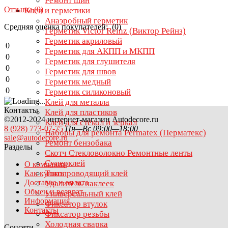
Ремонт шин
Отзывы (
0
)
Клеи и герметики
Анаэробный герметик
Средняя оценка покупателей: (0)
Герметик Victor Reinz (Виктор Рейнз)
Герметик акриловый
0
Герметик для АКПП и МКПП
0
Герметик для глушителя
0
Герметик для швов
0
Герметик медный
0
Герметик силиконовый
Клей для металла
Контакты
Клей для пластиков
©2012-2024 интернет-магазин Autodecore.ru
Клей для стёкол и зеркал
8 (928) 773-07-75
Пн—Вс 09:00—18:00
Наборы для ремонта Permatex (Перматекс)
sale@autodecore.ru
Ремонт бензобака
Разделы
Скотч Стекловолокно Ремонтные ленты
Суперклей
О компании
Токопроводящий клей
Как купить
Доставка и оплата
Удалитель наклеек
Обмен и возврат
Универсальный клей
Информация
Фиксатор втулок
Контакты
Фиксатор резьбы
Холодная сварка
Соцсети