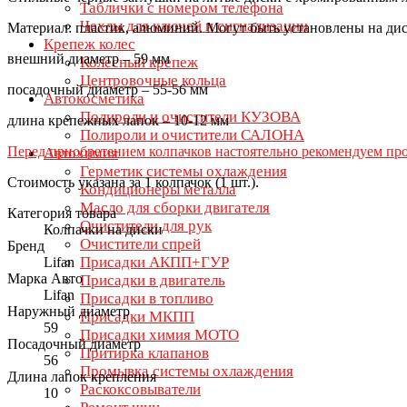
Таблички с номером телефона
Чехлы для ключей и сигнализации
Материал: пластик, алюминий. Могут быть установлены на ди
Крепеж колес
внешний диаметр – 59 мм
Колесный крепеж
Центровочные кольца
посадочный диаметр – 55-56 мм
Автокосметика
Полироли и очистители КУЗОВА
длина крепежных лапок – 10-12 мм
Полироли и очистители САЛОНА
Перед приобретением колпачков настоятельно рекомендуем про
Автохимия
Герметик системы охлаждения
Стоимость указана за 1 колпачок (1 шт.).
Кондиционеры металла
Масло для сборки двигателя
Категория товара
Очистители для рук
Колпачки на диски
Очистители спрей
Бренд
Присадки АКПП+ГУР
Lifan
Марка Авто
Присадки в двигатель
Lifan
Присадки в топливо
Наружный диаметр
Присадки МКПП
59
Присадки химия МОТО
Посадочный диаметр
Притирка клапанов
56
Промывка системы охлаждения
Длина лапок крепления
Раскоксовыватели
10