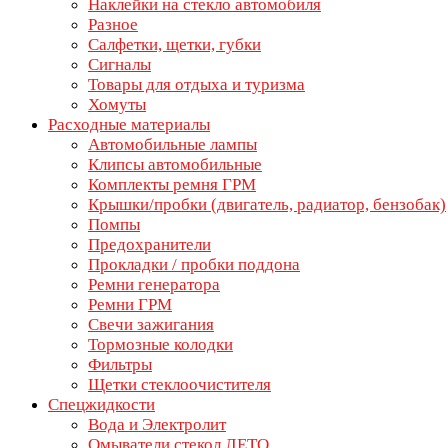
Наклейки на стекло автомобиля
Разное
Салфетки, щетки, губки
Сигналы
Товары для отдыха и туризма
Хомуты
Расходные материалы
Автомобильные лампы
Клипсы автомобильные
Комплекты ремня ГРМ
Крышки/пробки (двигатель, радиатор, бензобак)
Помпы
Предохранители
Прокладки / пробки поддона
Ремни генератора
Ремни ГРМ
Свечи зажигания
Тормозные колодки
Фильтры
Щетки стеклоочистителя
Спецжидкости
Вода и Электролит
Омыватели стекол ЛЕТО