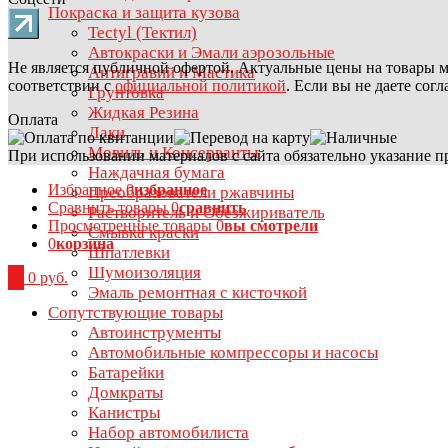
Покраска и защита кузова
Tectyl (Тектил)
Автокраски и Эмали аэрозольные
Не является публичной офертой. Актуальные цены на товары м
Антигравий и Мастика
соответствии с
официальной политикой
. Если вы не даете сог
Грунтовка
Жидкая Резина
Оплата
Лаки
Мовиль и Консерванты
При использовании материалов с сайта обязательно указание п
Наждачная бумага
Избранное
0
избранное
Преобразователи ржавчины
Сравнить товары
0
сравнить
Растворитель и Обезжириватель
Просмотренные товары
0
вы смотрели
Смывка краски
0
корзина
Шпатлевки
Шумоизоляция
0
0 руб.
Эмаль ремонтная с кисточкой
Сопутствующие товары
Автоинструменты
Автомобильные компрессоры и насосы
Батарейки
Домкраты
Канистры
Набор автомобилиста